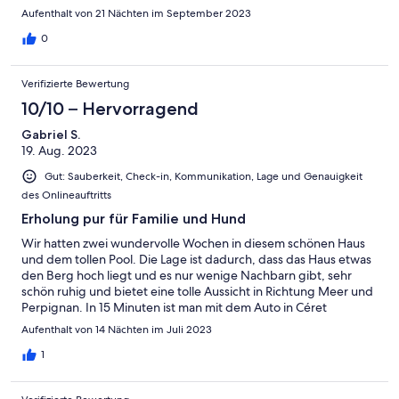
Aufenthalt von 21 Nächten im September 2023
0
Verifizierte Bewertung
10/10 – Hervorragend
Gabriel S.
19. Aug. 2023
Gut: Sauberkeit, Check-in, Kommunikation, Lage und Genauigkeit
des Onlineauftritts
Erholung pur für Familie und Hund
Wir hatten zwei wundervolle Wochen in diesem schönen Haus
und dem tollen Pool. Die Lage ist dadurch, dass das Haus etwas
den Berg hoch liegt und es nur wenige Nachbarn gibt, sehr
schön ruhig und bietet eine tolle Aussicht in Richtung Meer und
Perpignan. In 15 Minuten ist man mit dem Auto in Céret
(Supermärkte, Museen, Restaurants), bis zum Meer sind es nur
Aufenthalt von 14 Nächten im Juli 2023
etwa 45 Minuten. Der Ausflug zu dem Tier-Bauernhof von
Martin war beeindruckend und wir werden ihn nicht so schnell
1
vergessen! Hervorheben möchten wir auch die unglaubliche
Freundlichkeit der Menschen, die dort wohnen, man fühlt sich