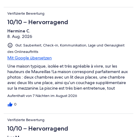
Verifizierte Bewertung
10/10 – Hervorragend
Hermine C.
8. Aug. 2026
Gut: Sauberkeit, Check-in, Kommunikation, Lage und Genauigkeit
des Onlineauftritts
Mit Google übersetzen
Une maison typique, isolée et très agréable à vivre, sur les
hauteurs de Maureillas !La maison correspond parfaitement aux
photos : deux chambres avec un lit deux places, une chambre
avec deux lits une place, ainsi qu’un couchage supplémentaire
sur la mezzanine.La piscine est très bien entretenue, tout
comme la maison, qui est propre et agréable.Si vous en avez
Aufenthalt von 7 Nächten im August 2026
l’occasion, nous vous recommandons également la visite de la
ferme du propriétaire. Une expérience fantastique ! Encore
0
merci pour ce beau partage, pour nous avoir fait découvrir votre
passion et pour nous avoir permis d’entrevoir tout le travail que
Verifizierte Bewertung
cela représente au quotidien.Ce logement reflète parfaitement
ses propriétaires : accueillant, bucolique, chaleureux et
10/10 – Hervorragend
authentique.Merci encore une fois pour votre accueil et votre