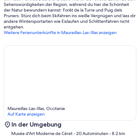
Sehenswürdigkeiten der Region, während du hier die Schönheit
der Natur bewundern kannst: Forêt de la Turre und Puig dels
Pruners. Stürz dich beim Skifahren ins weiße Vergnügen und lass dir
andere Wintersportarten wie Eislaufen und Schlittenfahren nicht
entgehen.
Weitere Ferienunterkünfte in Maureillas-Las-Illas anzeigen
Maureillas-Las-Illas, Occitanie
Auf Karte anzeigen
In der Umgebung
Karte
Musée d'Art Moderne de Céret
- 20 Autominuten
- 8.2 km