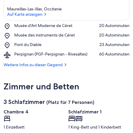
Maureillas-Las-Illas, Occitanie
Auf Karte anzeigen
Place,
Musée d'Art Moderne de Céret
‪20 Autominuten‬
Musée
Auf Karte anzeigen
Place,
Musée des instruments de Céret
‪20 Autominuten‬
d'Art
Musée
Moderne
Place,
Pont du Diable
‪23 Autominuten‬
des
de
Pont
instruments
Céret
Airport,
Perpignan (PGF-Perpignan - Rivesaltes)
‪60 Autominuten‬
du
de
Perpignan
Diable
Céret
(PGF-
Weitere Infos zu dieser Gegend
Perpignan
-
Rivesaltes)
Zimmer und Betten
3 Schlafzimmer
(Platz für 7 Personen)
Chambre 4
Schlafzimmer 1
1 Einzelbett
1 King-Bett und 1 Kinderbett