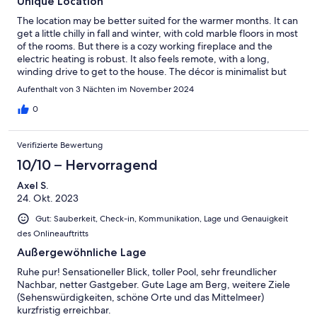
Unique Location
The location may be better suited for the warmer months. It can
get a little chilly in fall and winter, with cold marble floors in most
of the rooms. But there is a cozy working fireplace and the
electric heating is robust. It also feels remote, with a long,
winding drive to get to the house. The décor is minimalist but
functional. The kitchen is very well equipped. Some essentials
Aufenthalt von 3 Nächten im November 2024
like salt, pepper, sugar, coffee and cooking oil would have been
a nice added touch. We also wish there had been some soap in
0
the bathrooms. It is very private and secluded. Our host was
extremely friendly and helpful.
Verifizierte Bewertung
10/10 – Hervorragend
Axel S.
24. Okt. 2023
Gut: Sauberkeit, Check-in, Kommunikation, Lage und Genauigkeit
des Onlineauftritts
Außergewöhnliche Lage
Ruhe pur! Sensationeller Blick, toller Pool, sehr freundlicher
Nachbar, netter Gastgeber. Gute Lage am Berg, weitere Ziele
(Sehenswürdigkeiten, schöne Orte und das Mittelmeer)
kurzfristig erreichbar.