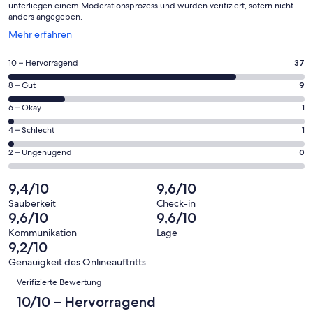
unterliegen einem Moderationsprozess und wurden verifiziert, sofern nicht
anders angegeben.
Wird
Mehr erfahren
in
einem
37
10 – Hervorragend
37
neuen
von
Fenster
9
8 – Gut
9
insgesamt
geöffnet
von
48
1
6 – Okay
1
insgesamt
Gästebewertungen
von
48
1
4 – Schlecht
1
haben
insgesamt
Gästebewertungen
von
eine
48
0
2 – Ungenügend
0
haben
insgesamt
Bewertung
Gästebewertungen
von
eine
48
von
haben
insgesamt
9,4/10
9,6/10
Bewertung
Gästebewertungen
10
eine
48
von
haben
Sauberkeit
Check-in
-
Bewertung
Gästebewertungen
9,6/10
9,6/10
8
eine
Hervorragend
von
haben
-
Bewertung
Kommunikation
Lage
6
eine
9,2/10
Gut
von
-
Bewertung
4
Genauigkeit des Onlineauftritts
Okay
von
Bewertungen
-
Verifizierte Bewertung
2
Schlecht
-
10/10 – Hervorragend