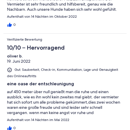
Vermieter ist sehr freundlich und hilfsbereit, genau wie die
uneingeschränkt empfehlen!
Nachbarn. Auch unsere Hunde haben sich sehr wohl gefühlt.
Wir waren ein bisschen traurig, als wir wieder abreisen mussten.
Aufenthalt von 14 Nächten im Oktober 2022
0
Verifizierte Bewertung
10/10 – Hervorragend
oliver b.
19. Juni 2022
Gut: Sauberkeit, Check-in, Kommunikation, Lage und Genauigkeit
des Onlineauftritts
eine oase der entschleunigung
auf 450 meter über null genießt man die ruhe und einen
ausblick, wie es ihn wohl kein zweites mal giebt. der vermieter
hat sich sofort um alle probleme gekümmert,dies zwei wochen
waren eine große freude und sind leider sehr schnell
vergangen. wenn man keine angst vor ruhe und
abgeschiedenheit hat, ist man hier genau richtig. wir werden
Aufenthalt von 14 Nächten im Mai 2022
sicherlich wiederkommen.
0