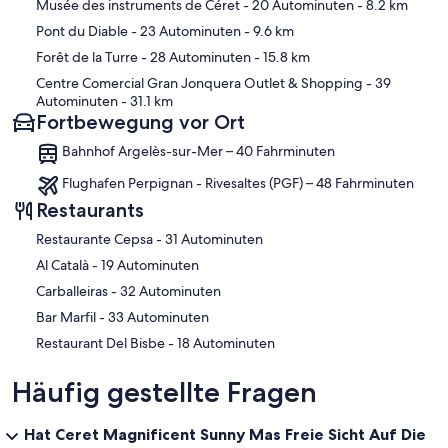
Musée des instruments de Céret
- 20 Autominuten
- 8.2 km
Pont du Diable
- 23 Autominuten
- 9.6 km
Forêt de la Turre
- 28 Autominuten
- 15.8 km
Centre Comercial Gran Jonquera Outlet & Shopping
- 39
Autominuten
- 31.1 km
Fortbewegung vor Ort
Bahnhof Argelès-sur-Mer – 40 Fahrminuten
Flughafen Perpignan - Rivesaltes (PGF) – 48 Fahrminuten
Restaurants
‪Restaurante Cepsa - ‬31 Autominuten
‪Al Català - ‬19 Autominuten
‪Carballeiras - ‬32 Autominuten
‪Bar Marfil - ‬33 Autominuten
‪Restaurant Del Bisbe - ‬18 Autominuten
Häufig gestellte Fragen
Hat Ceret Magnificent Sunny Mas Freie Sicht Auf Die