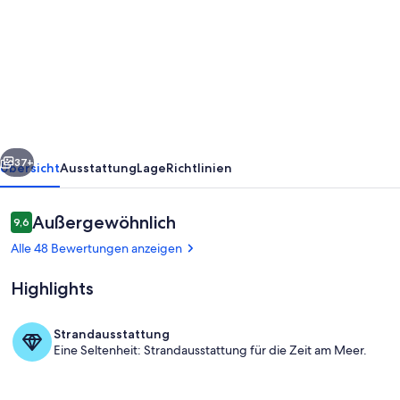
Ceret
Magnificent
Sunny
Mas
Freie
Sicht
rück
Weiter
Auf
37+
Übersicht
Ausstattung
Lage
Richtlinien
Die
Ebene
Bewertungen
Außergewöhnlich
9,6
9,6 von 10.
Und
Alle 48 Bewertungen anzeigen
Das
Highlights
Meer
Strandausstattung
Eine Seltenheit: Strandausstattung für die Zeit am Meer.
Außendetails