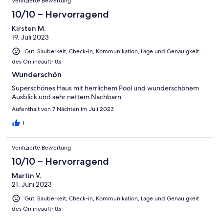
Verifizierte Bewertung
überall willkommen. Insgesamt war es ein toller Urlaub und wir
können das Haus Jedem empfehlen!
10/10 – Hervorragend
Kirsten M.
19. Juli 2023
Gut: Sauberkeit, Check-in, Kommunikation, Lage und Genauigkeit
des Onlineauftritts
Wunderschön
Superschönes Haus mit herrlichem Pool und wunderschönem
Ausblick und sehr nettem Nachbarn.
Aufenthalt von 7 Nächten im Juli 2023
1
Verifizierte Bewertung
10/10 – Hervorragend
Martin V.
21. Juni 2023
Gut: Sauberkeit, Check-in, Kommunikation, Lage und Genauigkeit
des Onlineauftritts