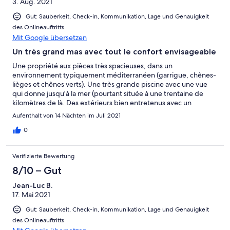
3. Aug. 2021
Gut: Sauberkeit, Check-in, Kommunikation, Lage und Genauigkeit
des Onlineauftritts
Mit Google übersetzen
Un très grand mas avec tout le confort envisageable
Une propriété aux pièces très spacieuses, dans un
environnement typiquement méditerranéen (garrigue, chênes-
lièges et chênes verts). Une très grande piscine avec une vue
qui donne jusqu'à la mer (pourtant située à une trentaine de
kilomètres de là. Des extérieurs bien entretenus avec un
barbecue en dur bien plaisant. Et l'accueil très agréable de
Aufenthalt von 14 Nächten im Juli 2021
Martin, le maître des lieux. Nous recommandons fortement !
Thierry, Juillet 2021
0
Verifizierte Bewertung
8/10 – Gut
Jean-Luc B.
17. Mai 2021
Gut: Sauberkeit, Check-in, Kommunikation, Lage und Genauigkeit
des Onlineauftritts