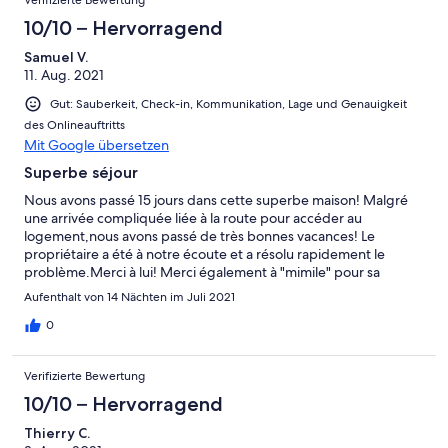
10/10 – Hervorragend
Samuel V.
11. Aug. 2021
Gut: Sauberkeit, Check-in, Kommunikation, Lage und Genauigkeit
des Onlineauftritts
Mit Google übersetzen
Superbe séjour
Nous avons passé 15 jours dans cette superbe maison! Malgré
une arrivée compliquée liée à la route pour accéder au
logement,nous avons passé de très bonnes vacances! Le
propriétaire a été à notre écoute et a résolu rapidement le
problème.Merci à lui! Merci également à "mimile" pour sa
gentillesse et sa disponibilité. Le logement était extrêmement
Aufenthalt von 14 Nächten im Juli 2021
propre,la maison est grande et spacieuse,très bien
équipée,parfaite pour notre famille de 7! La piscine est super et
0
la vue à couper le souffle! La visite de la ferme était
géniale,petits et grands avons adoré!Merci pour votre accueil et
Verifizierte Bewertung
votre hospitalité! Nous recommandons vivement cette location
sans hésiter. Famille Verlinden
10/10 – Hervorragend
Thierry C.