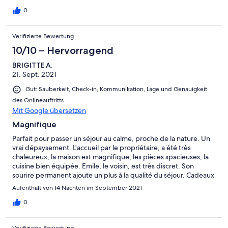
0
Verifizierte Bewertung
10/10 – Hervorragend
BRIGITTE A.
21. Sept. 2021
Gut: Sauberkeit, Check-in, Kommunikation, Lage und Genauigkeit
des Onlineauftritts
Mit Google übersetzen
Magnifique
Parfait pour passer un séjour au calme, proche de la nature. Un
vrai dépaysement. L'accueil par le propriétaire, a été très
chaleureux, la maison est magnifique, les pièces spacieuses, la
cuisine bien équipée. Emile, le voisin, est très discret. Son
sourire permanent ajoute un plus à la qualité du séjour. Cadeaux
de bienvenue à notre arrivée toujours bien agréables. Tout vous
Aufenthalt von 14 Nächten im September 2021
incite à revenir vous ressourcer dans ce mas magnifique et son
environnement exceptionnel. Encore Merci à vous tous. B.
0
ASSO
Verifizierte Bewertung