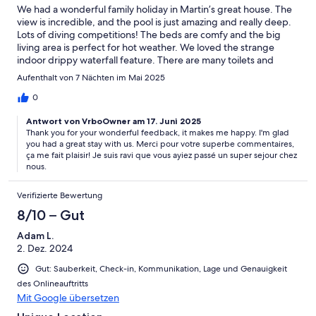
We had a wonderful family holiday in Martin’s great house. The
view is incredible, and the pool is just amazing and really deep.
Lots of diving competitions! The beds are comfy and the big
living area is perfect for hot weather. We loved the strange
indoor drippy waterfall feature. There are many toilets and
bathrooms. The kitchen is lovely to cook in. Lots of fridge space
Aufenthalt von 7 Nächten im Mai 2025
and a good cooker and lots of elbow room for multiple family
cooks. Céret is a great town to get to know. We loved finding
0
the Cascade waterfall swimming spot. We had a really good
Antwort von VrboOwner am 17. Juni 2025
time and would love to return one day. Thanks Martin!
Thank you for your wonderful feedback, it makes me happy. I'm glad
you had a great stay with us. Merci pour votre superbe commentaires,
ça me fait plaisir! Je suis ravi que vous ayiez passé un super sejour chez
nous.
Verifizierte Bewertung
8/10 – Gut
Adam L.
2. Dez. 2024
Gut: Sauberkeit, Check-in, Kommunikation, Lage und Genauigkeit
des Onlineauftritts
Mit Google übersetzen