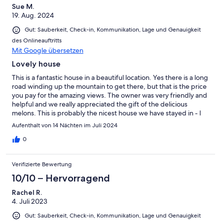
Ungenügend
Sue M.
19. Aug. 2024
Gut: Sauberkeit, Check-in, Kommunikation, Lage und Genauigkeit
des Onlineauftritts
Mit Google übersetzen
Lovely house
This is a fantastic house in a beautiful location. Yes there is a long
road winding up the mountain to get there, but that is the price
you pay for the amazing views. The owner was very friendly and
helpful and we really appreciated the gift of the delicious
melons. This is probably the nicest house we have stayed in - I
totally recommend it
Aufenthalt von 14 Nächten im Juli 2024
0
Verifizierte Bewertung
10/10 – Hervorragend
Rachel R.
4. Juli 2023
Gut: Sauberkeit, Check-in, Kommunikation, Lage und Genauigkeit