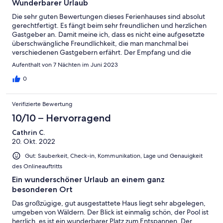
Wunderbarer Urlaub
Die sehr guten Bewertungen dieses Ferienhauses sind absolut
gerechtfertigt. Es fängt beim sehr freundlichen und herzlichen
Gastgeber an. Damit meine ich, dass es nicht eine aufgesetzte
überschwängliche Freundlichkeit, die man manchmal bei
verschiedenen Gastgebern erfährt. Der Empfang und die
Betreuung einfach ehrlich, umsorgend und bodenständig! Die
Aufenthalt von 7 Nächten im Juni 2023
Sprachbarriere konnten wir auch überwinden (meine Tochter
spricht etwas französisch und spanisch). Die Aussicht ist einfach
0
umwerfend. Mit dem Pool und den Freiflächen (mit Grill) hat
man eine total entspannende Umgebung. Das Haus ist überaus
Verifizierte Bewertung
geräumig und auch für mehr Personen durchaus bequem. Die
Einrichtung ist rustikal, aber geschmackvoll. Es ist alles
10/10 – Hervorragend
Notwendige vorhanden (Geräte, Ausstattung etc.). Die Anfahrt
Cathrin C.
erwies sich wider Erwarten als weniger schwierig. Man ist
20. Okt. 2022
jedoch etwas "Weg vom Schuss" - sprich, es dauert dann doch
10-15min bis man zu Geschäften des täglichen Bedarfs kommt.
Gut: Sauberkeit, Check-in, Kommunikation, Lage und Genauigkeit
Dafür ist man aber für sich (man trifft nur ganz gelegentlich den
des Onlineauftritts
freundlichen Nachbar). Vom Domizil ist man in relativ kurzer Zeit
am Meer (35-45min). Bei Argelès sur Mer oder Leucate findet
Ein wunderschöner Urlaub an einem ganz
man auch sehr schöne Hundestrände. Für kulturelle Kurztrips
besonderen Ort
ging es dann Carcassonne (etwas weiter), Perpignan, Figueres
Das großzügige, gut ausgestattete Haus liegt sehr abgelegen,
und Girona. Es ist einfach eine tolle Gegend dort in Katalonien
umgeben von Wäldern. Der Blick ist einmalig schön, der Pool ist
zwischen Frankreich und Spanien!! Wir können einen Aufenthalt
herrlich, es ist ein wunderbarer Platz zum Entspannen. Der
in diesem Ferienhaus für eine Familie mit Hunden