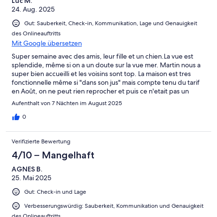
Luc M.
bienveillance. Nous avons énormément apprécié notre séjour et
24. Aug. 2025
avons découvert votre belle région avec encore plus de plaisir
grâce à vous.
Gut: Sauberkeit, Check-in, Kommunikation, Lage und Genauigkeit
des Onlineauftritts
Mit Google übersetzen
Super semaine avec des amis, leur fille et un chien.La vue est
splendide, même si on a un doute sur la vue mer. Martin nous a
super bien accueilli et les voisins sont top. La maison est tres
fonctionnelle même si "dans son jus" mais compte tenu du tarif
en Août, on ne peut rien reprocher et puis ce n'etait pas un
critere qui nous perturbait. Le bémol qui fait aussi la force du
Aufenthalt von 7 Nächten im August 2025
site est l'accessibilité : le calme se mérite mais isole aussi du reste
en rajoutant du trajet. A vous de voir ce que vous recherchez
0
mais si jamais nous nous retrouvons dans le secteur, nous savons
où aller ! Merci pour tout Martin !
Verifizierte Bewertung
4/10 – Mangelhaft
AGNES B.
25. Mai 2025
Gut: Check-in und Lage
Verbesserungswürdig: Sauberkeit, Kommunikation und Genauigkeit
des Onlineauftritts