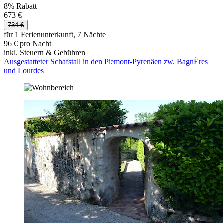
8% Rabatt
673 €
734 €
für 1 Ferienunterkunft, 7 Nächte
96 € pro Nacht
inkl. Steuern & Gebühren
Ausgestatteter Schafstall in den Piemont-Pyrenäen zw. BagnËres
und Lourdes