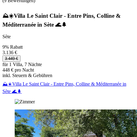
(9 Bewertungen)
⛰️☀️Villa Le Saint Clair - Entre Pins, Colline &
Méditerranée in Sète 🌊🌲
Sète
9% Rabatt
3.136 €
3.449 €
für 1 Villa, 7 Nächte
448 € pro Nacht
inkl. Steuern & Gebühren
⛰️☀️Villa Le Saint Clair - Entre Pins, Colline & Méditerranée in
Sète 🌊🌲