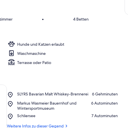
fzimmer
•
4 Betten
Hunde und Katzen erlaubt
Waschmaschine
Terrasse oder Patio
Place,
SLYRS Bavarian Malt Whiskey-Brennerei
‪6 Gehminuten‬
SLYRS
Place,
Markus Wasmeier Bauernhof und
‪6 Autominuten‬
Bavarian
Markus
Wintersportmuseum
Malt
Wasmeier
Whiskey-
Place,
Schliersee
‪7 Autominuten‬
Bauernhof
Brennerei
Schliersee
und
Weitere Infos zu dieser Gegend