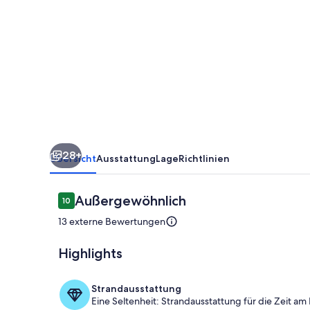
Gartenwohnung
mit
Bergblick
und
Sauna
in
Seenähe
28+
Übersicht
Ausstattung
Lage
Richtlinien
Bewertungen
Außergewöhnlich
10
10 von 10.
13 externe Bewertungen
Highlights
Terrasse/Pati
Strandausstattung
Eine Seltenheit: Strandausstattung für die Zeit am