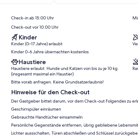
Außergewöhnlich,
(3
ich,
Bewertungen)
rhof des Gebäudes
Check-in ab 15:00 Uhr
Mi
Check-out vor 10:00 Uhr
Kinder
verse Restaurants
Kinder (0–17 Jahre) erlaubt
Ve
Kinder 0-6 Jahre übernachten kostenlos
suchen wir soweit es uns möglich ist, unsere Einrichtung, sowie
Materialien zu gestalten
Haustiere
Haustiere erlaubt: Hunde und Katzen von bis zu je 10 kg
Ra
tschen Manufaktur.
(insgesamt maximal ein Haustier)
Bitte vorab anfragen. Keine Grundsatzerlaubnis!
Hinweise für den Check-out
Der Gastgeber bittet darum, vor dem Check-out Folgendes zu erl
Geschirrspüler einräumen
Gebrauchte Handtücher einsammeln
Persönliche Gegenstände entfernen, übrig gebliebene Lebensmit
Lichter aussschalten, Türen abschließen und Schlüssel zurückgeb