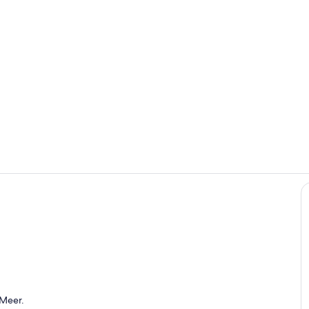
Großzügiges,
Außenberei
o
 Meer.