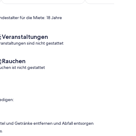
(4
Wunderbar,
Bewertungen)
(24
Bewertungen)
ndestalter für die Miete: 18 Jahre
Veranstaltungen
ranstaltungen sind nicht gestattet
Rauchen
uchen ist nicht gestattet
edigen:
tel und Getränke entfernen und Abfall entsorgen
en