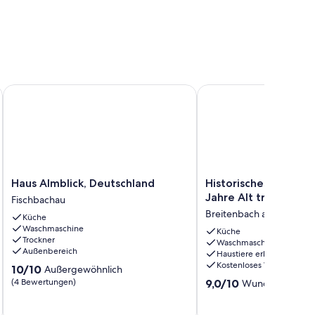
ersonen
a und Berg-Panoramablick
Haus Almblick, Deutschland
Historisches Bauernhaus
Haus
Historisches
Haus Almblick, Deutschland
Historisches Bauern
Almblick,
Bauernhaus:
Jahre Alt trifft Neu
Fischbachau
Deutschland
200
Breitenbach am Inn
Küche
Fischbachau
Jahre
Waschmaschine
Alt
Küche
Trockner
Waschmaschine
trifft
Außenbereich
Haustiere erlaubt
Neu
Kostenloses WLAN
10.0
10/10
Außergewöhnlich
Breitenbach
von
9.0
(4 Bewertungen)
am
9,0/10
Wunderbar
(24 
10,
von
Inn
Außergewöhnlich,
10,