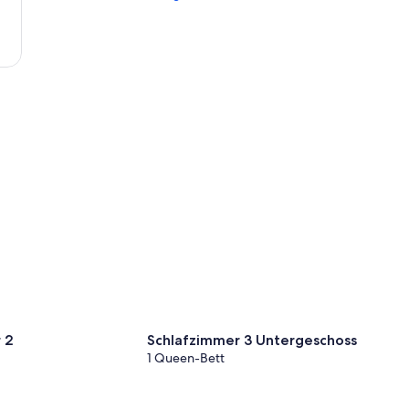
Wintersportmuseum
 2
Schlafzimmer 3 Untergeschoss
1 Queen-Bett