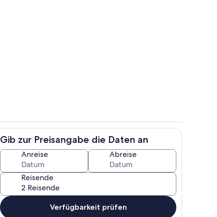
 helles Wohnzimmer mit Sitzbereich und Schlafsofa sowie Smart TV
Gemütliche Sitzecke im Fenster mit Bl
Gib zur Preisangabe die Daten an
ch
Der Flur und das Wohnzimmer haben 
Anreise
Abreise
Reisende
Verfügbarkeit prüfen