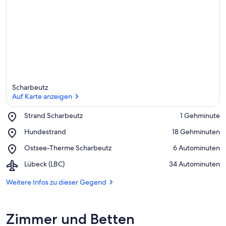
Scharbeutz
Auf Karte anzeigen
Place,
Strand Scharbeutz
‪1 Gehminute‬
Strand
Auf Karte anzeigen
Place,
Hundestrand
‪18 Gehminuten‬
Scharbeutz
Hundestrand
Place,
Ostsee-Therme Scharbeutz
‪6 Autominuten‬
Ostsee-
Airport,
Lübeck (LBC)
‪34 Autominuten‬
Therme
Lübeck
Scharbeutz
(LBC)
Weitere Infos zu dieser Gegend
Zimmer und Betten