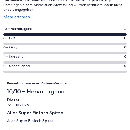
Die Bewertungen werden in chronologischer Reihenfolge angezeigt,
unterliegen einem Moderationsprozess und wurden verifiziert, sofern nicht
anders angegeben.
Wird
Mehr erfahren
in
einem
2
10 – Hervorragend
2
neuen
von
Fenster
0
8 – Gut
0
insgesamt
geöffnet
von
2
0
6 – Okay
0
insgesamt
Gästebewertungen
von
2
0
4 – Schlecht
0
haben
insgesamt
Gästebewertungen
von
eine
2
0
2 – Ungenügend
0
haben
insgesamt
Bewertung
Gästebewertungen
von
eine
2
von
haben
insgesamt
Bewertungen
Bewertung
Gästebewertungen
10
Bewertung von einer Partner-Website
eine
2
von
haben
-
Bewertung
Gästebewertungen
10/10 – Hervorragend
8
eine
Hervorragend
von
haben
-
Bewertung
Dieter
6
eine
Gut
19. Juli 2026
von
-
Bewertung
4
Alles Super Einfach Spitze
Okay
von
-
2
Alles Super Einfach Spitze
Schlecht
-