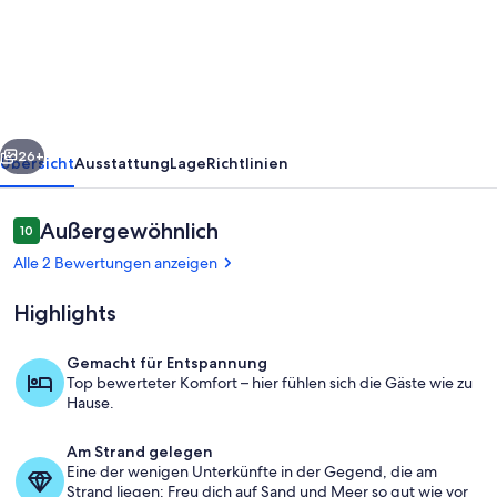
im
Boho-
Chic
mit
Meerblick
rück
Weiter
vom
26+
Übersicht
Ausstattung
Lage
Richtlinien
Balkon
Bewertungen
Außergewöhnlich
10
10 von 10.
Alle 2 Bewertungen anzeigen
Highlights
Gemacht für Entspannung
Top bewerteter Komfort – hier fühlen sich die Gäste wie zu
Meerblick
Hause.
Am Strand gelegen
Eine der wenigen Unterkünfte in der Gegend, die am
Strand liegen: Freu dich auf Sand und Meer so gut wie vor