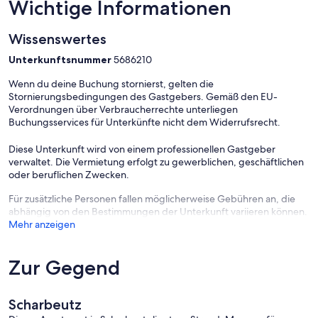
Wichtige Informationen
Bettwäsche und Handtücher sind nicht im Preis enthalten und
können entweder selbst mitgebracht oder gegen Gebühr
Wissenswertes
ausgeliehen werden.
Unterkunftsnummer
5686210
Sichern Sie sich Ihren Aufenthalt in dieser strandnahen Unterkunft.
Wenn du deine Buchung stornierst, gelten die
Stornierungsbedingungen des Gastgebers. Gemäß den EU-
Verordnungen über Verbraucherrechte unterliegen
Buchungsservices für Unterkünfte nicht dem Widerrufsrecht.
Diese Unterkunft wird von einem professionellen Gastgeber
verwaltet. Die Vermietung erfolgt zu gewerblichen, geschäftlichen
oder beruflichen Zwecken.
Für zusätzliche Personen fallen möglicherweise Gebühren an, die
abhängig von den Bestimmungen der Unterkunft variieren können.
Mehr anzeigen
Zur Gegend
Scharbeutz