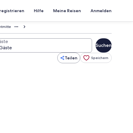
registrieren
Hilfe
Meine Reisen
Anmelden
htmitte
äste
Suchen
Teilen
Speichern