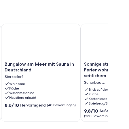
g 7"
Bungalow am Meer mit Sauna in Deutschland
Sonnige strandnahe 2 
Bungalow
Sonnige
Bungalow am Meer mit Sauna in
Sonnige strandnahe
am
strandnahe
Deutschland
Ferienwohnung mit 
Meer
2
seitlichem Meerblick
Sierksdorf
mit
Zimmer-
Scharbeutz
Sauna
Whirlpool
Ferienwohnung
Küche
in
mit
Blick auf den Ozean
Waschmaschine
Deutschland
Balkon
Küche
Haustiere erlaubt
Kostenloses WLAN
Sierksdorf
und
Spielzeug/Spiele
8.6
8,6/10
seitlichem
Hervorragend
(40 Bewertungen)
von
Meerblick
9.8
9,8/10
Außergewöhnli
10,
Scharbeutz
von
(230 Bewertungen)
Hervorragend,
10,
(40
Außergewöhnlich,