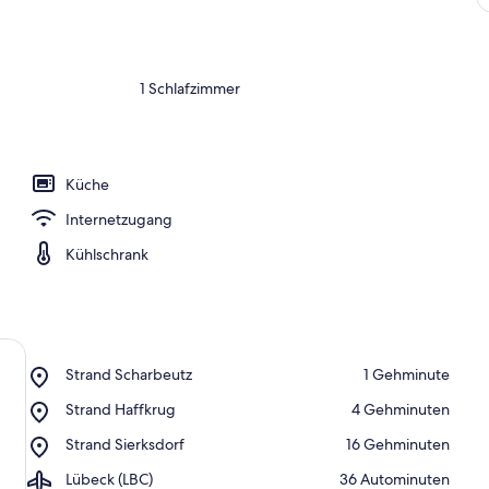
1 Schlafzimmer
Küche
Internetzugang
Kühlschrank
Place,
Strand Scharbeutz
‪1 Gehminute‬
Strand
Place,
Strand Haffkrug
‪4 Gehminuten‬
Scharbeutz
Strand
Place,
Strand Sierksdorf
‪16 Gehminuten‬
Haffkrug
Strand
Airport,
Lübeck (LBC)
‪36 Autominuten‬
Sierksdorf