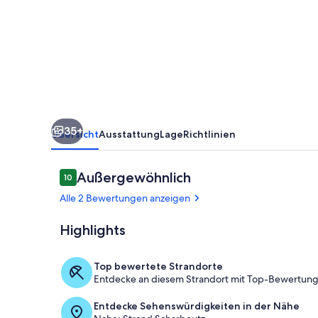
Strandhaus
Buchtmitte
35+
Übersicht
Ausstattung
Lage
Richtlinien
Bewertungen
Außergewöhnlich
10
10 von 10.
Alle 2 Bewertungen anzeigen
Highlights
Verschiedene
Top bewertete Strandorte
Entdecke an diesem Strandort mit Top-Bewertunge
Entdecke Sehenswürdigkeiten in der Nähe