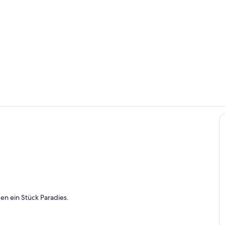
Ostseedüne
Strand
s
n ein Stück Paradies.