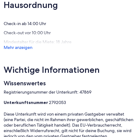
(65
Außerge
Hausordnung
Bewertungen)
(43
Bewert
Check-in ab 14:00 Uhr
Check-out vor 10:00 Uhr
Mindestalter für die Miete: 18 Jahre
Mehr anzeigen
Wichtige Informationen
Wissenswertes
Registrierungsnummer der Unterkunft: 47869
Unterkunftsnummer
2792053
Diese Unterkunft wird von einem privaten Gastgeber verwaltet
(eine Partei, die nicht im Rahmen ihrer gewerblichen, geschäftlichen
oder beruflichen Tätigkeit handelt). Das EU-Verbraucherrecht,
einschließlich Widerrufsrecht, gilt nicht für deine Buchung, sie wird
jedoch von den vom privaten Gastgeber festgelegten