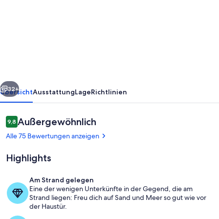
Strandnest
in
Scharbeutz
/
Haffkrug,
20
rück
Weiter
Meter
32+
Übersicht
Ausstattung
Lage
Richtlinien
zum
Ostsee
Bewertungen
Außergewöhnlich
9,8
9,8 von 10.
Strand
Alle 75 Bewertungen anzeigen
Highlights
Am Strand gelegen
Eine der wenigen Unterkünfte in der Gegend, die am
Innenbereich
Strand liegen: Freu dich auf Sand und Meer so gut wie vor
der Haustür.