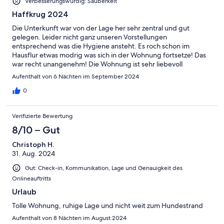
Verbesserungswürdig: Sauberkeit
Haffkrug 2024
Die Unterkunft war von der Lage her sehr zentral und gut
gelegen. Leider nicht ganz unseren Vorstellungen
entsprechend was die Hygiene ansteht. Es roch schon im
Hausflur etwas modrig was sich in der Wohnung fortsetze! Das
war recht unangenehm! Die Wohnung ist sehr liebevoll
eingerichtet undhat uns gut g fallen. Wir würden sie allerdings
Aufenthalt von 6 Nächten im September 2024
nicht noch einmal buchen . Das liegt halt am Geruch und nicht
an der Wohnung selbst! Schade
0
Verifizierte Bewertung
8/10 – Gut
Christoph H.
31. Aug. 2024
Gut: Check-in, Kommunikation, Lage und Genauigkeit des
Onlineauftritts
Urlaub
Tolle Wohnung, ruhige Lage und nicht weit zum Hundestrand
Aufenthalt von 8 Nächten im August 2024