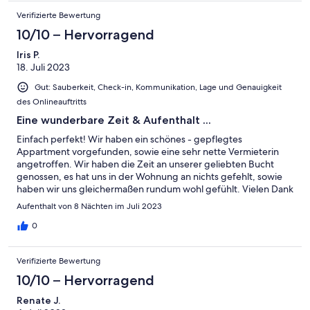
Verifizierte Bewertung
10/10 – Hervorragend
Iris P.
18. Juli 2023
Gut: Sauberkeit, Check-in, Kommunikation, Lage und Genauigkeit
des Onlineauftritts
Eine wunderbare Zeit & Aufenthalt ...
Einfach perfekt! Wir haben ein schönes - gepflegtes
Appartment vorgefunden, sowie eine sehr nette Vermieterin
angetroffen. Wir haben die Zeit an unserer geliebten Bucht
genossen, es hat uns in der Wohnung an nichts gefehlt, sowie
haben wir uns gleichermaßen rundum wohl gefühlt. Vielen Dank
dafür. Ganz sicher, werden wir und gerne wiederkommen.
Aufenthalt von 8 Nächten im Juli 2023
Liebe Grüße aus Ostfriesland ... Iris P.
0
Verifizierte Bewertung
10/10 – Hervorragend
Renate J.