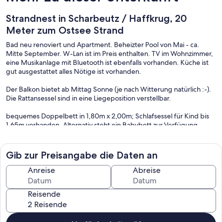
Strandnest in Scharbeutz / Haffkrug, 20
Meter zum Ostsee Strand
Bad neu renoviert und Apartment. Beheizter Pool von Mai - ca.
Mitte September. W-Lan ist im Preis enthalten. TV im Wohnzimmer,
eine Musikanlage mit Bluetooth ist ebenfalls vorhanden. Küche ist
gut ausgestattet alles Nötige ist vorhanden.
Der Balkon bietet ab Mittag Sonne (je nach Witterung natürlich :-).
Die Rattansessel sind in eine Liegeposition verstellbar.
bequemes Doppelbett in 1,80m x 2,00m; Schlafsessel für Kind bis
1,65m vorhanden. Alternativ steht ein Babybett zur Verfügung.
Kinderhochstuhl steht ebenfalls zur Verfügung. Preis für Kinder
bitte anfragen.
Gib zur Preisangabe die Daten an
Für E-Bike Nutzer: Auf Anfrage ist es möglich die Fahrräder
einzuschließen (o.Haftung)
Anreise
Abreise
Bitte sprechen sie und vorher an.
Reisende
Gern stellen wir Ihnen auf Wunsch Bettwäsche und Handtücher zur
Verfügung. Pro Satz einmalig 10 Euro p.P. für Bettwäsche und 5
Euro p.P. für Handtücher für Ihren Aufenthalt.