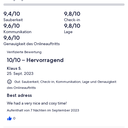
haben
insgesamt
Bewertung
Gästebewertungen
von
eine
75
von
haben
insgesamt
9,4/10
9,8/10
Bewertung
Gästebewertungen
10
eine
75
von
haben
Sauberkeit
Check-in
-
Bewertung
Gästebewertungen
9,6/10
9,8/10
8
eine
Hervorragend
von
haben
-
Bewertung
Kommunikation
Lage
6
eine
9,6/10
Gut
von
-
Bewertung
4
Genauigkeit des Onlineauftritts
Okay
von
Bewertungen
-
Verifizierte Bewertung
2
Schlecht
-
10/10 – Hervorragend
Ungenügend
Klaus S.
25. Sept. 2023
Gut: Sauberkeit, Check-in, Kommunikation, Lage und Genauigkeit
des Onlineauftritts
Best adress
We had a very nice and cosy time!
Aufenthalt von 7 Nächten im September 2023
0