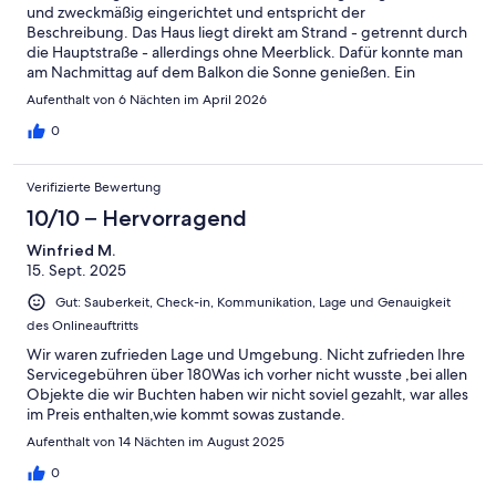
und zweckmäßig eingerichtet und entspricht der
Beschreibung. Das Haus liegt direkt am Strand - getrennt durch
die Hauptstraße - allerdings ohne Meerblick. Dafür konnte man
am Nachmittag auf dem Balkon die Sonne genießen. Ein
Italiener direkt nebenan und der Supermarkt ist auch nicht weit
Aufenthalt von 6 Nächten im April 2026
entfernt.Die Kommunikation mit dem Gastgeber war freundlich
und unkompliziert.Die Wohnung ist sicher den Mietpreis wert,
0
befremdlich war aber die Tatsache, dass wir neben einer
zusätzlichen Reinigungsgebühr von 25 Euro vor Ort noch 10
Verifizierte Bewertung
Euro pro Übernachtung für den mitgebrachten Hund zahlen
mussten. Dieses war dem Angebot im Internet leider nicht zu
10/10 – Hervorragend
entnehmen, sondern erst den Check-In Informationen kurz vor
Winfried M.
der Anreise. Keine Ahnung, ob so etwas üblich ist, aber unter
15. Sept. 2025
diesen Voraussetzungen würde ich dort (mit Hund) nicht noch
einmal buchen.
Gut: Sauberkeit, Check-in, Kommunikation, Lage und Genauigkeit
des Onlineauftritts
Wir waren zufrieden Lage und Umgebung. Nicht zufrieden Ihre
Servicegebühren über 180Was ich vorher nicht wusste ,bei allen
Objekte die wir Buchten haben wir nicht soviel gezahlt, war alles
im Preis enthalten,wie kommt sowas zustande.
Aufenthalt von 14 Nächten im August 2025
0