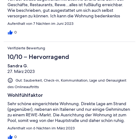
Geschäfte, Restaurants, Rewe...alles ist fußläufig erreichbar.
Wie beschrieben, gut ausgestattet um sich auch selbst
versorgen zu können. Ich kann die Wohnung bedenkenlos
empfehlen und würde sie jederzeit wieder buchen.
Aufenthalt von 7 Nächten im Juni 2023
0
Verifizierte Bewertung
10/10 – Hervorragend
Sandra G.
27. März 2023
Gut: Sauberkeit, Check-in, Kommunikation, Lage und Genauigkeit
des Onlineauftritts
Wohlfühlfaktor
Sehr schöne eingerichtete Wohnung. Direkte Lage am Strand
(gegenüber), nebenan ein Italiener und nur einige Gehminuten
zu einem REWE-Markt. Die Ausrichtung der Wohnung ist zum
Pool, somit weg von der Hauptstraße und daher schön ruhig.
Aufenthalt von 6 Nächten im März 2023
0