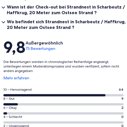
Wann ist der Check-out bei Strandnest in Scharbeutz /
Haffkrug, 20 Meter zum Ostsee Strand ?
Wo befindet sich Strandnest in Scharbeutz / Haffkrug,
20 Meter zum Ostsee Strand ?
Bewertungen
9,8
Außergewöhnlich
75 Bewertungen
Die Bewertungen werden in chronologischer Reihenfolge angezeigt,
unterliegen einem Moderationsprozess und wurden verifiziert, sofern nicht
anders angegeben.
Wird
Mehr erfahren
in
einem
64
10 – Hervorragend
64
neuen
von
Fenster
9
8 – Gut
9
insgesamt
geöffnet
von
75
2
6 – Okay
2
insgesamt
Gästebewertungen
von
75
0
4 – Schlecht
0
haben
insgesamt
Gästebewertungen
von
eine
75
0
2 – Ungenügend
0