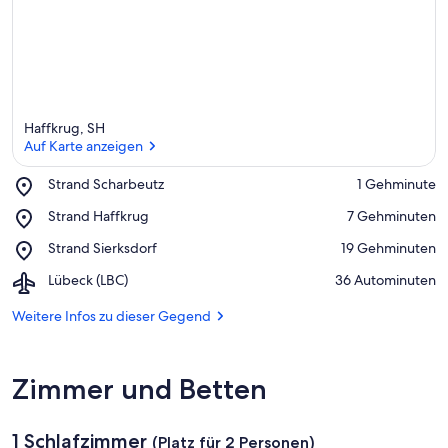
Haffkrug, SH
Auf Karte anzeigen
Place,
Strand Scharbeutz
‪1 Gehminute‬
Strand
Auf Karte anzeigen
Place,
Strand Haffkrug
‪7 Gehminuten‬
Scharbeutz
Strand
Place,
Strand Sierksdorf
‪19 Gehminuten‬
Haffkrug
Strand
Airport,
Lübeck (LBC)
‪36 Autominuten‬
Sierksdorf
Lübeck
(LBC)
Weitere Infos zu dieser Gegend
Zimmer und Betten
1 Schlafzimmer
(Platz für 2 Personen)