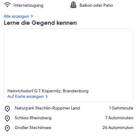
Internetzugang
Balkon oder Patio
Alle anzeigen
Lerne die Gegend kennen
Heinrichsdorf G.T Köpernitz, Brandenburg
Auf Karte anzeigen
Place,
Naturpark Stechlin-Ruppiner Land
‪1 Gehminute‬
Naturpark
Auf Karte anzeigen
Place,
Schloss Rheinsberg
‪7 Autominuten‬
Stechlin-
Schloss
Ruppiner
Place,
Großer Stechlinsee
‪26 Autominuten‬
Rheinsberg
Land
Großer