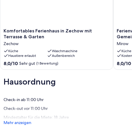
Komfortables
Ferien
Komfortables Ferienhaus in Zechow mit
Ferien
Ferienhaus
'Appart
Terrasse & Garten
Gemei
in
Onkel
Zechow
Mirow
Zechow
Fritz'
mit
Küche
Waschmaschine
mit
Küche
Haustiere erlaubt
Außenbereich
Koste
Terrasse
Gemeins
&
Mirow
8.0
8.0
8,0/10
8,0/10
Sehr gut
(1 Bewertung)
Garten
von
von
Zechow
10,
10,
Sehr
Sehr
Hausordnung
gut,
gut,
(1
(1
Bewertung)
Bewertu
Check-in ab 11:00 Uhr
Check-out vor 11:00 Uhr
Mindestalter für die Miete: 18 Jahre
Mehr anzeigen