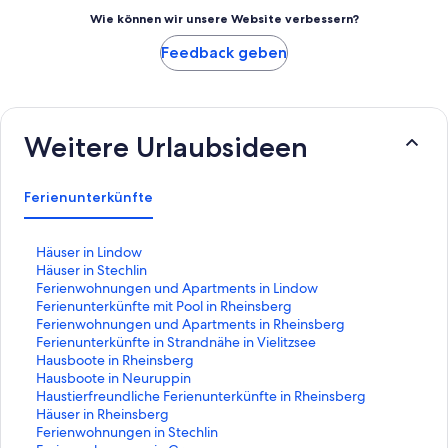
Wie können wir unsere Website verbessern?
Feedback geben
Weitere Urlaubsideen
Ferienunterkünfte
L
Häuser in Lindow
i
L
Häuser in Stechlin
n
i
L
Ferienwohnungen und Apartments in Lindow
k
n
i
L
Ferienunterkünfte mit Pool in Rheinsberg
,
k
n
i
L
Ferienwohnungen und Apartments in Rheinsberg
d
,
k
n
i
L
Ferienunterkünfte in Strandnähe in Vielitzsee
e
d
,
k
n
i
L
Hausboote in Rheinsberg
r
e
d
,
k
n
i
L
Hausboote in Neuruppin
d
r
e
d
,
k
n
i
L
Haustierfreundliche Ferienunterkünfte in Rheinsberg
i
d
r
e
d
,
k
n
i
L
Häuser in Rheinsberg
e
i
d
r
e
d
,
k
n
i
L
Ferienwohnungen in Stechlin