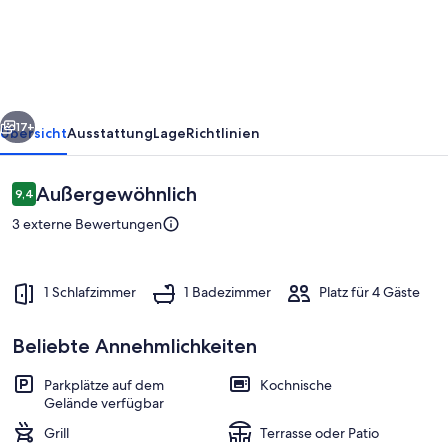
raus
in
die
Natur
rück
Weiter
17+
Übersicht
Ausstattung
Lage
Richtlinien
Bewertungen
Außergewöhnlich
9,4
9,4 von 10.
3 externe Bewertungen
1 Schlafzimmer
1 Badezimmer
Platz für 4 Gäste
Beliebte Annehmlichkeiten
Außenbereich
Parkplätze auf dem
Kochnische
Gelände verfügbar
Grill
Terrasse oder Patio