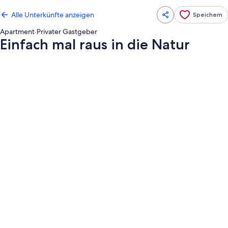
Alle Unterkünfte anzeigen
Speichern
Apartment
·
Privater Gastgeber
Einfach mal raus in die Natur
Fotogalerie
von
Einfach
mal