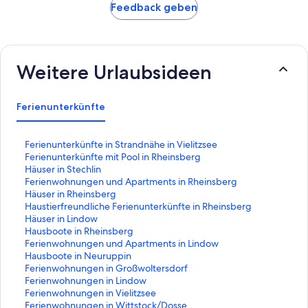
Feedback geben
Weitere Urlaubsideen
Ferienunterkünfte
L
Ferienunterkünfte in Strandnähe in Vielitzsee
i
L
Ferienunterkünfte mit Pool in Rheinsberg
n
i
L
Häuser in Stechlin
k
n
i
L
Ferienwohnungen und Apartments in Rheinsberg
,
k
n
i
L
Häuser in Rheinsberg
d
,
k
n
i
L
Haustierfreundliche Ferienunterkünfte in Rheinsberg
e
d
,
k
n
i
L
Häuser in Lindow
r
e
d
,
k
n
i
L
Hausboote in Rheinsberg
d
r
e
d
,
k
n
i
L
Ferienwohnungen und Apartments in Lindow
i
d
r
e
d
,
k
n
i
L
Hausboote in Neuruppin
e
i
d
r
e
d
,
k
n
i
L
Ferienwohnungen in Großwoltersdorf
f
e
i
d
r
e
d
,
k
n
i
L
Ferienwohnungen in Lindow
o
f
e
i
d
r
e
d
,
k
n
i
L
Ferienwohnungen in Vielitzsee
l
o
f
e
i
d
r
e
d
,
k
n
i
L
Ferienwohnungen in Wittstock/Dosse