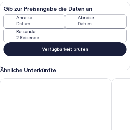
Gib zur Preisangabe die Daten an
Anreise
Abreise
Reisende
Verfügbarkeit prüfen
Ähnliche Unterkünfte
Ihre (H)Auszeit am See
Idyllisc