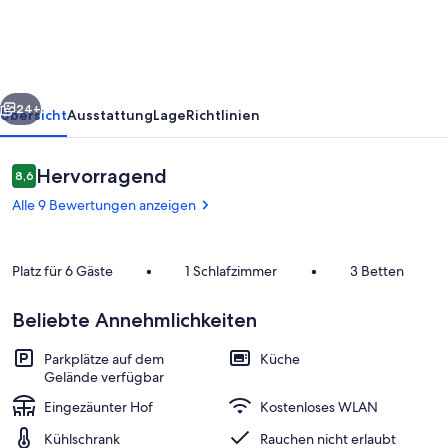
Bootsteg
rück
Weiter
24+
Übersicht
Ausstattung
Lage
Richtlinien
Bewertungen
Hervorragend
8,6
8,6 von 10.
Alle 9 Bewertungen anzeigen
Platz für 6 Gäste
•
1 Schlafzimmer
•
3 Betten
Beliebte Annehmlichkeiten
Wohnbereich
Parkplätze auf dem
Küche
Gelände verfügbar
Eingezäunter Hof
Kostenloses WLAN
Kühlschrank
Rauchen nicht erlaubt