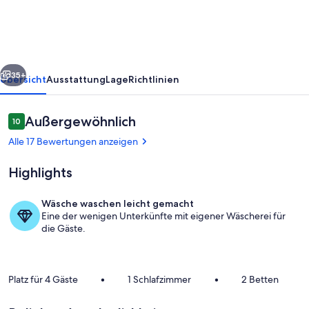
Interhome
rück
Weiter
35+
Übersicht
Ausstattung
Lage
Richtlinien
Bewertungen
Außergewöhnlich
10
10 von 10.
Alle 17 Bewertungen anzeigen
Highlights
Wäsche waschen leicht gemacht
Eine der wenigen Unterkünfte mit eigener Wäscherei für
Pool
die Gäste.
Platz für 4 Gäste
•
1 Schlafzimmer
•
2 Betten