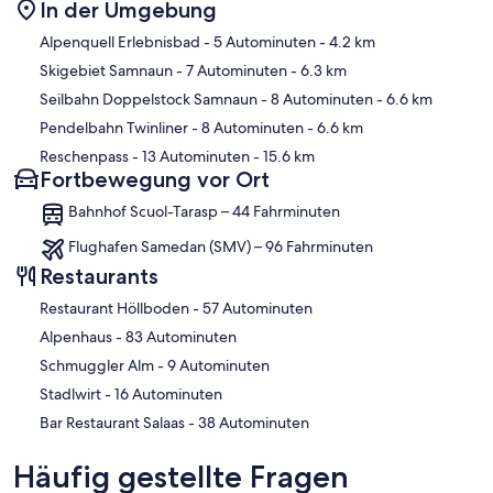
In der Umgebung
Karte
Alpenquell Erlebnisbad
- 5 Autominuten
- 4.2 km
Skigebiet Samnaun
- 7 Autominuten
- 6.3 km
Seilbahn Doppelstock Samnaun
- 8 Autominuten
- 6.6 km
Pendelbahn Twinliner
- 8 Autominuten
- 6.6 km
Reschenpass
- 13 Autominuten
- 15.6 km
Fortbewegung vor Ort
Bahnhof Scuol-Tarasp – 44 Fahrminuten
Flughafen Samedan (SMV) – 96 Fahrminuten
Restaurants
‪Restaurant Höllboden - ‬57 Autominuten
‪Alpenhaus - ‬83 Autominuten
‪Schmuggler Alm - ‬9 Autominuten
‪Stadlwirt - ‬16 Autominuten
‪Bar Restaurant Salaas - ‬38 Autominuten
Häufig gestellte Fragen