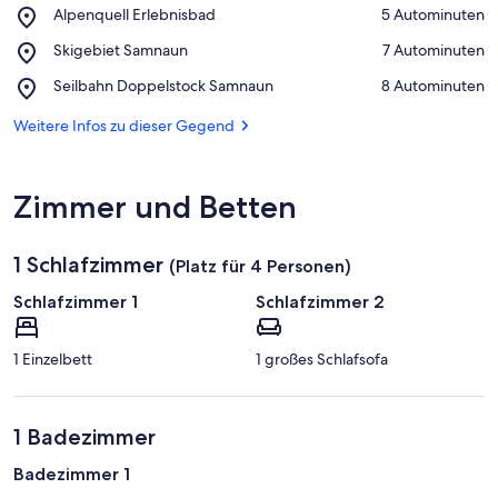
Place,
Alpenquell Erlebnisbad
‪5 Autominuten‬
Alpenquell
Auf Karte anzeigen
Place,
Skigebiet Samnaun
‪7 Autominuten‬
Erlebnisbad
Skigebiet
Place,
Seilbahn Doppelstock Samnaun
‪8 Autominuten‬
Samnaun
Seilbahn
Doppelstock
Weitere Infos zu dieser Gegend
Samnaun
Zimmer und Betten
1 Schlafzimmer
(Platz für 4 Personen)
Schlafzimmer 1
Schlafzimmer 2
1 Einzelbett
1 großes Schlafsofa
1 Badezimmer
Badezimmer 1