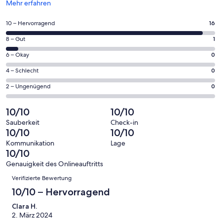
Wird
Mehr erfahren
in
einem
16
10 – Hervorragend
16
neuen
von
Fenster
1
8 – Gut
1
insgesamt
geöffnet
von
17
0
6 – Okay
0
insgesamt
Gästebewertungen
von
17
0
4 – Schlecht
0
haben
insgesamt
Gästebewertungen
von
eine
17
0
2 – Ungenügend
0
haben
insgesamt
Bewertung
Gästebewertungen
von
eine
17
von
haben
insgesamt
10/10
10/10
Bewertung
Gästebewertungen
10
eine
17
von
haben
Sauberkeit
Check-in
-
Bewertung
Gästebewertungen
10/10
10/10
8
eine
Hervorragend
von
haben
-
Bewertung
Kommunikation
Lage
6
eine
10/10
Gut
von
-
Bewertung
4
Genauigkeit des Onlineauftritts
Okay
von
Bewertungen
-
Verifizierte Bewertung
2
Schlecht
-
10/10 – Hervorragend
Ungenügend
Clara H.
2. März 2024