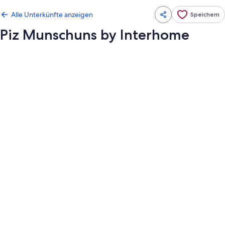
Alle Unterkünfte anzeigen
Speichern
Piz Munschuns by Interhome
Fotogalerie
von
Piz
Munschuns
by