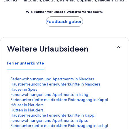
Englisch, Französisch, Deutsch, Italienisch, Spanisch, Niederländisch
Wie können wir unsere Website verbessern?
Feedback geben
Weitere Urlaubsideen
Ferienunterkünfte
L
Ferienwohnungen und Apartments in Nauders
i
L
Haustierfreundliche Ferienunterkünfte in Nauders
n
i
L
Häuser in Spiss
k
n
i
L
Ferienwohnungen und Apartments in Ischgl
,
k
n
i
L
Ferienunterkünfte mit direktem Pistenzugang in Kappl
d
,
k
n
i
L
Häuser in Nauders
e
d
,
k
n
i
L
Hütten in Nauders
r
e
d
,
k
n
i
L
Haustierfreundliche Ferienunterkünfte in Kappl
d
r
e
d
,
k
n
i
L
Ferienwohnungen und Apartments in Spiss
i
d
r
e
d
,
k
n
i
L
Ferienunterkünfte mit direktem Pistenzugang in Ischgl