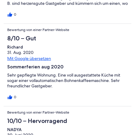
B. sind herzensgute Gastgeber und kümmern sich um einen, wo
es nur geht. Ausflugsempfehlungen, ein Jausebrettl zur
Begrüßung und zwischendurch mal einen Kuchen. Was soll man
0
dazu noch sagen außer: Liebe Familie B. Bleibt wie ihr seid! Auf
bald :)
Bewertung von einer Partner-Website
8/10 – Gut
Richard
31. Aug. 2020
Mit Google übersetzen
Sommerferien aug 2020
Sehr gepflegte Wohnung. Eine voll ausgestattete Küche mit
sogar einer vollautomatischen Bohnenkaffeemaschine. Sehr
freundlicher Gastgeber.
0
Bewertung von einer Partner-Website
10/10 – Hervorragend
NADYA