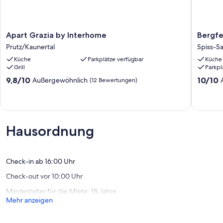
Inkl. im Preis, muss jedoch im Voraus gebucht werden:
Babybett (bis 2 Jahre) / Kinderhochstuhl
Apart
Bergfel
Apart Grazia by Interhome
Bergfe
Grazia
by
Deposit information:
Prutz/Kaunertal
Spiss-S
by
Interho
Kaution bar: 150.0 EUR
Küche
Parkplätze verfügbar
Küche
Interhome
Spiss-
#AT6544.602.1
Grill
Parkpl
Prutz/Kaunertal
Samnau
9.8
10.0
9,8/10
10/10
Außergewöhnlich
(12 Bewertungen)
von
von
10,
10,
Außergewöhnlich,
Außerge
(12
(10
Bewertungen)
Bewert
Hausordnung
Check-in ab 16:00 Uhr
Check-out vor 10:00 Uhr
Mindestalter für die Miete: 18 Jahre
Mehr anzeigen