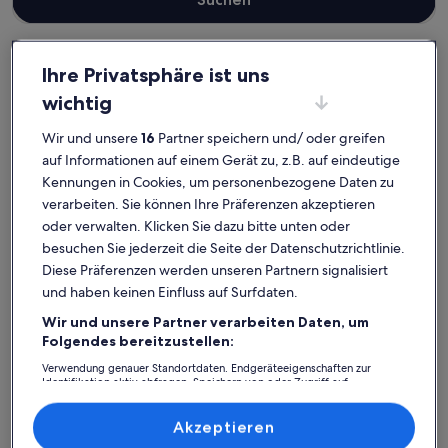
Ihre Privatsphäre ist uns
Landeck
Haustierfreundliche Ferienunterkünfte in Nauders
wichtig
Nauders: Entdecke
Wir und unsere
16
Partner speichern und/ oder greifen
haustierfreundliche
auf Informationen auf einem Gerät zu, z.B. auf eindeutige
Kennungen in Cookies, um personenbezogene Daten zu
Ferienunterkünfte
verarbeiten. Sie können Ihre Präferenzen akzeptieren
oder verwalten. Klicken Sie dazu bitte unten oder
Weitere Infos zu Ferienwohnung/App. für 3 Gäste mit 45m² 
Weitere I
besuchen Sie jederzeit die Seite der Datenschutzrichtlinie.
Diese Präferenzen werden unseren Partnern signalisiert
und haben keinen Einfluss auf Surfdaten.
Wir und unsere Partner verarbeiten Daten, um
Folgendes bereitzustellen:
Verwendung genauer Standortdaten. Endgeräteeigenschaften zur
Identifikation aktiv abfragen. Speichern von oder Zugriff auf
Informationen auf einem Endgerät. Personalisierte Werbung und
Inhalte, Messung von Werbeleistung und der Performance von Inhalten,
Zielgruppenforschung sowie Entwicklung und Verbesserung von
Akzeptieren
Angeboten.