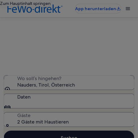
Zum Hauptinhalt springen
App herunterladen
Nauders: haustierfreundliche
Ferienunterkünfte
Wir haben 283 haustierfreundliche Ferienunterkünfte
gefunden – gib deinen Reisezeitraum ein, um die
Verfügbarkeit zu prüfen
Wo soll’s hingehen?
Nauders, Tirol, Österreich
Daten
Gäste
2 Gäste mit Haustieren
Suchen