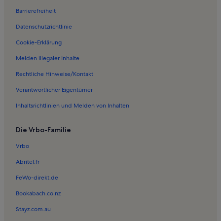
Barrierefreiheit
Ferienwohnungen in Serfaus
Datenschutzrichtlinie
Ferienwohnungen in Möseralmbahn
Ferienwohnungen in Mini Fundus
Cookie-Erklärung
Ferienwohnungen in Idjochbahn
Melden illegaler Inhalte
Ferienwohnungen in Zirmbahn
Rechtliche Hinweise/Kontakt
Ferienwohnungen in Moosbahn
Verantwortlicher Eigentümer
Ferienwohnungen in Königsleithebahn
Inhaltsrichtlinien und Melden von Inhalten
Ferienwohnungen in Karlesjochbahn
Die Vrbo-Familie
Ferienwohnungen in Spiss
Ferienwohnungen in Sessellift Ochsenalm 1
Vrbo
Ferienwohnungen in Bikepark Serfaus-Fiss-Ladis
Abritel.fr
Ferienwohnungen in Tscheyeckbahn
FeWo-direkt.de
Ferienwohnungen in Sessellift Ochsenalm 2
Bookabach.co.nz
Ferienwohnungen in Planseggbahn
Stayz.com.au
Ferienwohnungen in Familienbahn Gampen