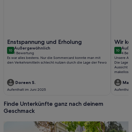
Weitere Infos zu Ferienwohnung/App. für 4 Gäste mit 64m² 
Weitere I
Enstspannung und Erholung
Wir k
außergewöhnlich
auße
Außergewöhnlich
Auße
10
10
10 von 10
10 von 1
1 Bewertung
4 Bew
(1
(4
Es war alles bestens. Nur die Sommercard konnte man mit
Unsere Aus
bewertung)
bewe
den Verkehrsmitteln schlecht nutzen durch die Lage der Fewo
Die Lage i
Aussicht u
makellos s
beeindruck
Betreuung 
Doreen S.
Mari
kommen se
Aufenthalt im Juni 2025
Aufenthalt
Finde Unterkünfte ganz nach deinem
Geschmack
Suche nach Ferienhäusern
Suche nach Ferienwohnungen oder 
Suche nach 