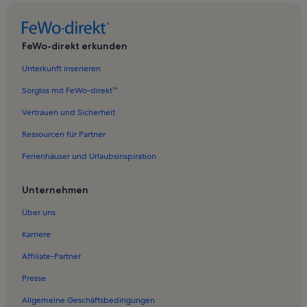
Ferienwohnungen in Zeinisbahn
Ferienwohnungen in Bergkastelseilbahn
FeWo-direkt erkunden
Ferienwohnungen in Rossmoosbahn
Unterkunft inserieren
Ferienwohnungen in Sesselbahn Rossmoos
Sorglos mit FeWo-direkt™
Ferienwohnungen in Komperdellbahn
Vertrauen und Sicherheit
Ferienwohnungen in Altfinstermünz
Ressourcen für Partner
Ferienwohnungen in Gampenbahn
Ferienhäuser und Urlaubsinspiration
Ferienwohnungen in Lawensbahn
Ferienwohnungen in Höllspitzbahn
Unternehmen
Ferienwohnungen in Pezidbahn
Über uns
Ferienwohnungen in Planseggbahn
Karriere
Ferienwohnungen in Zirmbahn
Affiliate-Partner
Ferienwohnungen in Nachtweidebahn
Presse
Ferienwohnungen in Arrezjochbahn
Allgemeine Geschäftsbedingungen
Ferienwohnungen in Gaislochbahn