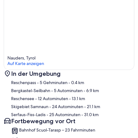
Optional buchbare Leistungen:
- Hund 11.31 EUR pro Übernachtung
- Kleinkinderset 16.96 EUR pro Aufenthalt
- Wäschepaket 22.62 EUR pro Person und Aufenthalt
Nauders, Tyrol
Auf Karte anzeigen
In der Umgebung
Karte
Reschenpass
- 5 Gehminuten
- 0.4 km
Bergkastel-Seilbahn
- 5 Autominuten
- 6.9 km
Reschensee
- 12 Autominuten
- 13.1 km
Skigebiet Samnaun
- 24 Autominuten
- 21.1 km
Serfaus-Fiss-Ladis
- 25 Autominuten
- 31.0 km
Fortbewegung vor Ort
Bahnhof Scuol-Tarasp – 23 Fahrminuten