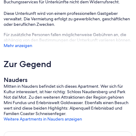
Buchungsservices für Unterkünfte nicht dem Widerrufsrecht.
WEITERS: Winterwandern, Rodeln, Langlaufen,
Schneeschuhwandern, Eislaufplatz, Kutschenfahrten,
Diese Unterkunft wird von einem professionellen Gastgeber
Sportgeschäfte & Verleih, Apres Ski, Kinder-programm in der
verwaltet. Die Vermietung erfolgt zu gewerblichen, geschäftlichen
Umgebung! Hallenbäder / Sauna in Scuol und Samnaun!
oder beruflichen Zwecken.
Sommer im Dreiländereck in Martinsbruck / Nauders!
Für zusätzliche Personen fallen möglicherweise Gebühren an, die
Alle Ferienwohnungen haben einen eigenen Keller! Parkplätze und
abhängig von den Bestimmungen der Unterkunft variieren können.
viel Platz für Kinder zum Spielen! Samnaun (Duty free), Nauders,
Mehr anzeigen
Scuol, Pfunds in wenigen Fahrminuten erreichbar! Grillhütte & Relax
Liegewiese im Garten!
DIE SUMMERCARD (kostenlos)
Zur Gegend
kostenlose Teilnahme am Kinderprogramm (www.nauders.com)
kostenlose geführte Wanderungen und Biketouren (inkl. Bike)
gratis Eintritt in die Freibäder Pfunds und Prutz bzw. Rieder
Nauders
Badesee
Mitten in Nauders befindet sich dieses Apartment. Wer sich für
gratis Eintritt ins Hallenbad Kaunertal
Kultur interessiert, ist hier richtig: Schloss Naudersberg und Park
gratis Nutzung der Tennisanlage in Pfunds & Prutz
Not dal Mot. Zu den weiteren Attraktionen der Region gehören
zahlreiche Ermässigungen in Museen & bei diversen Aktivitäten
Mini Fundus und Erlebniswelt Goldwasser. Ebenfalls einen Besuch
Gegen einen kleinen Aufpreis erhalten Sie die summercard Gold -
wert sind diese beiden Highlights: Alpenquell Erlebnisbad und
noch mehr Leistungen & Spass - Details auf www.nauders.com!
Familien Coaster Schneisenfeger.
WEITERS: Wandern, Bergsteigen, Biken, Bergbahnen mit
Weitere Apartments in Nauders anzeigen
Sommerbetrieb, Reiten, Motorradtouren, Rafting, Canyoning, Es
können zusätzliche Gebühren für Mietwäsche, Hunde und
Ortstaxen entstehen....