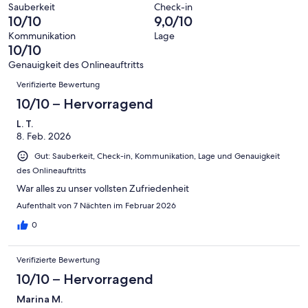
eine
4
von
haben
Sauberkeit
Check-in
-
Bewertung
Gästebewertungen
10/10
9,0/10
8
eine
Hervorragend
von
haben
-
Bewertung
Kommunikation
Lage
6
eine
10/10
Gut
von
-
Bewertung
4
Genauigkeit des Onlineauftritts
Okay
von
Bewertungen
-
Verifizierte Bewertung
2
Schlecht
-
10/10 – Hervorragend
Ungenügend
L. T.
8. Feb. 2026
Gut: Sauberkeit, Check-in, Kommunikation, Lage und Genauigkeit
des Onlineauftritts
War alles zu unser vollsten Zufriedenheit
Aufenthalt von 7 Nächten im Februar 2026
0
Verifizierte Bewertung
10/10 – Hervorragend
Marina M.