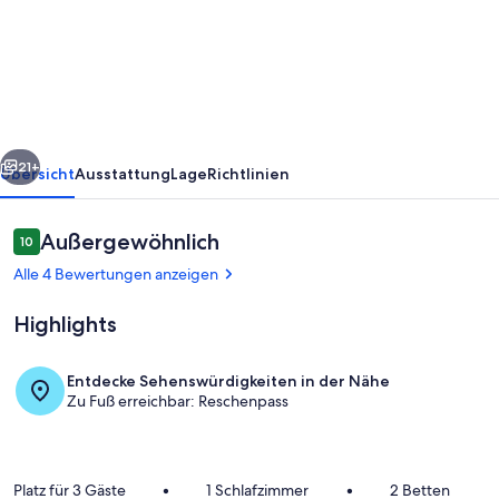
für
3
Gäste
mit
42m²
rück
Weiter
in
21+
Übersicht
Ausstattung
Lage
Richtlinien
Nauders
(165495)
Bewertungen
Außergewöhnlich
10
10 von 10.
Alle 4 Bewertungen anzeigen
Highlights
Entdecke Sehenswürdigkeiten in der Nähe
Zu Fuß erreichbar: Reschenpass
Unterkunftsgelände
Platz für 3 Gäste
•
1 Schlafzimmer
•
2 Betten