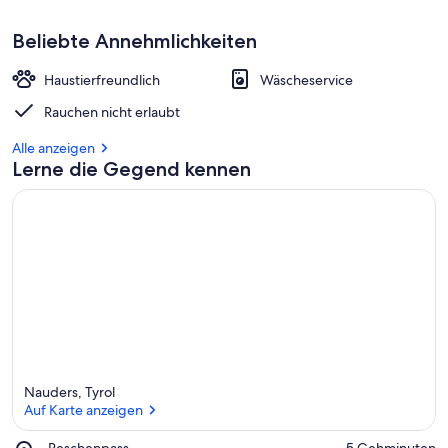
Beliebte Annehmlichkeiten
Haustierfreundlich
Wäscheservice
Rauchen nicht erlaubt
Alle anzeigen
Lerne die Gegend kennen
Nauders, Tyrol
Auf Karte anzeigen
Place,
Reschenpass
‪5 Gehminuten‬