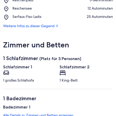
Reschenpass
Auf Karte anzeigen
Place,
Reschensee
‪12 Autominuten‬
Reschensee
Place,
Serfaus-Fiss-Ladis
‪25 Autominuten‬
Serfaus-
Fiss-
Weitere Infos zu dieser Gegend
Ladis
Zimmer und Betten
1 Schlafzimmer
(Platz für 3 Personen)
Schlafzimmer 1
Schlafzimmer 2
1 großes Schlafsofa
1 King-Bett
1 Badezimmer
Badezimmer 1
Alle Details zu Zimmer und Betten anzeigen