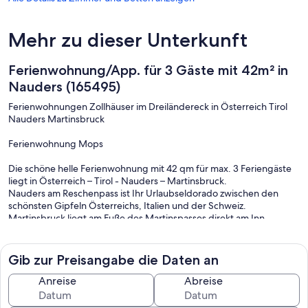
Mehr zu dieser Unterkunft
Ferienwohnung/App. für 3 Gäste mit 42m² in
Nauders (165495)
Ferienwohnungen Zollhäuser im Dreiländereck in Österreich Tirol
Nauders Martinsbruck
Ferienwohnung Mops
Die schöne helle Ferienwohnung mit 42 qm für max. 3 Feriengäste
liegt in Österreich – Tirol - Nauders – Martinsbruck.
Nauders am Reschenpass ist Ihr Urlaubseldorado zwischen den
schönsten Gipfeln Österreichs, Italien und der Schweiz.
Martinsbruck liegt am Fuße des Martinspasses direkt am Inn.
Ein idealer Ausgangspunkt für Ihren Urlaub. Der Fahrradfernweg
Via Claudia Augustus führt in unmittelbarer Nähe am Objekt vorbei.
Die Skigebiete Nauders 8 km und Samnaun 25km sind auch mit
Gib zur Preisangabe die Daten an
öffentlichen Verkehrsmitteln erreichbar. Biken und Wandern ab der
Haustür.
Anreise
Abreise
Im Haus in der Martinsbruckerstr. 199 befinden sich 5
Ferienwohnungen, wobei die Ferienwohnung Mops die