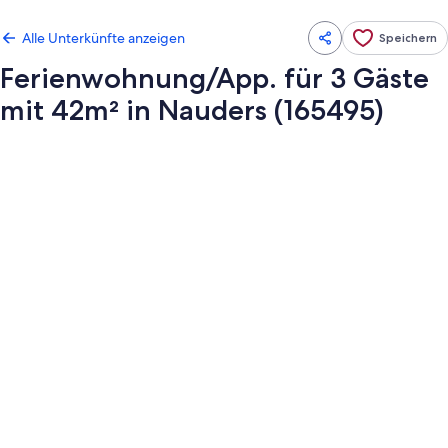
Alle Unterkünfte anzeigen
Speichern
Ferienwohnung/App. für 3 Gäste
mit 42m² in Nauders (165495)
Fotogalerie
von
Ferienwohnung/App.