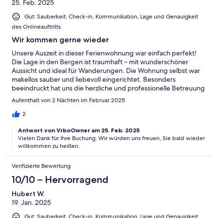
25. Feb. 2025
Gut: Sauberkeit, Check-in, Kommunikation, Lage und Genauigkeit
des Onlineauftritts
Wir kommen gerne wieder
Unsere Auszeit in dieser Ferienwohnung war einfach perfekt!
Die Lage in den Bergen ist traumhaft – mit wunderschöner
Aussicht und ideal für Wanderungen. Die Wohnung selbst war
makellos sauber und liebevoll eingerichtet. Besonders
beeindruckt hat uns die herzliche und professionelle Betreuung
vor Ort. Wir haben uns rundum wohlgefühlt und kommen sehr
Aufenthalt von 2 Nächten im Februar 2025
gerne wieder!
2
Antwort von VrboOwner am 25. Feb. 2025
Vielen Dank für Ihre Buchung. Wir würden uns freuen, Sie bald wieder
willkommen zu heißen.
Verifizierte Bewertung
10/10 – Hervorragend
Hubert W.
19. Jan. 2025
Gut: Sauberkeit, Check-in, Kommunikation, Lage und Genauigkeit