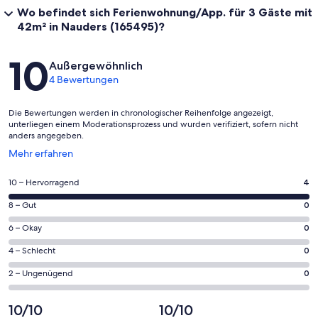
Wo befindet sich Ferienwohnung/App. für 3 Gäste mit
42m² in Nauders (165495)?
Bewertungen
10
Außergewöhnlich
4 Bewertungen
Die Bewertungen werden in chronologischer Reihenfolge angezeigt,
unterliegen einem Moderationsprozess und wurden verifiziert, sofern nicht
anders angegeben.
Wird
Mehr erfahren
in
einem
4
10 – Hervorragend
4
neuen
von
Fenster
0
8 – Gut
0
insgesamt
geöffnet
von
4
0
6 – Okay
0
insgesamt
Gästebewertungen
von
4
0
4 – Schlecht
0
haben
insgesamt
Gästebewertungen
von
eine
4
0
2 – Ungenügend
0
haben
insgesamt
Bewertung
Gästebewertungen
von
eine
4
von
haben
insgesamt
10/10
10/10
Bewertung
Gästebewertungen
10