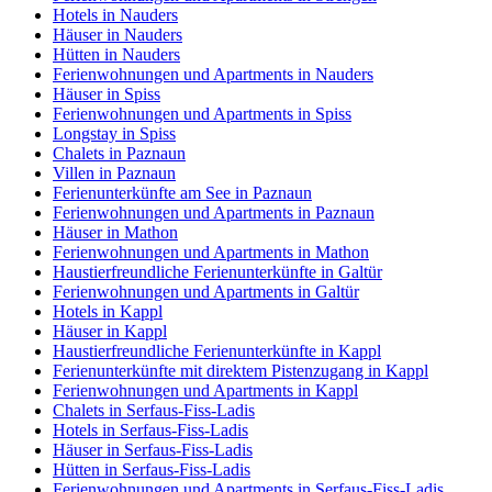
Hotels in Nauders
Häuser in Nauders
Hütten in Nauders
Ferienwohnungen und Apartments in Nauders
Häuser in Spiss
Ferienwohnungen und Apartments in Spiss
Longstay in Spiss
Chalets in Paznaun
Villen in Paznaun
Ferienunterkünfte am See in Paznaun
Ferienwohnungen und Apartments in Paznaun
Häuser in Mathon
Ferienwohnungen und Apartments in Mathon
Haustierfreundliche Ferienunterkünfte in Galtür
Ferienwohnungen und Apartments in Galtür
Hotels in Kappl
Häuser in Kappl
Haustierfreundliche Ferienunterkünfte in Kappl
Ferienunterkünfte mit direktem Pistenzugang in Kappl
Ferienwohnungen und Apartments in Kappl
Chalets in Serfaus-Fiss-Ladis
Hotels in Serfaus-Fiss-Ladis
Häuser in Serfaus-Fiss-Ladis
Hütten in Serfaus-Fiss-Ladis
Ferienwohnungen und Apartments in Serfaus-Fiss-Ladis