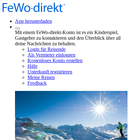
App herunterladen
Mit einem FeWo-direkt-Konto ist es ein Kinderspiel,
Gastgeber zu kontaktieren und den Überblick über all
deine Nachrichten zu behalten.
Login für Reisende
Als Vermieter einloggen
Kostenloses Konto erstellen
Hilfe
Unterkunft registrieren
Meine Reisen
Feedback