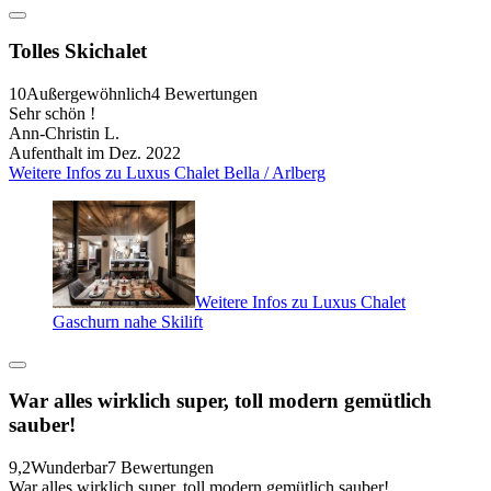
Tolles Skichalet
10
Außergewöhnlich
4 Bewertungen
Sehr schön !
Ann-Christin L.
Aufenthalt im Dez. 2022
Weitere Infos zu Luxus Chalet Bella / Arlberg
Weitere Infos zu Luxus Chalet
Gaschurn nahe Skilift
War alles wirklich super, toll modern gemütlich
sauber!
9,2
Wunderbar
7 Bewertungen
War alles wirklich super, toll modern gemütlich sauber!