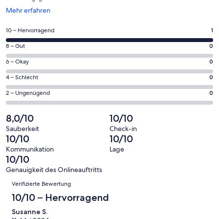
Wird
Mehr erfahren
in
einem
1
10 – Hervorragend
1
neuen
von
Fenster
0
8 – Gut
0
insgesamt
geöffnet
von
1
0
6 – Okay
0
insgesamt
Gästebewertungen
von
1
0
4 – Schlecht
0
haben
insgesamt
Gästebewertungen
von
eine
1
0
2 – Ungenügend
0
haben
insgesamt
Bewertung
Gästebewertungen
von
eine
1
von
haben
insgesamt
8,0/10
10/10
Bewertung
Gästebewertungen
10
eine
1
von
haben
Sauberkeit
Check-in
-
Bewertung
Gästebewertungen
10/10
10/10
8
eine
Hervorragend
von
haben
-
Bewertung
Kommunikation
Lage
6
eine
10/10
Gut
von
-
Bewertung
4
Genauigkeit des Onlineauftritts
Okay
von
Bewertungen
-
Verifizierte Bewertung
2
Schlecht
-
10/10 – Hervorragend
Ungenügend
Susanne S.