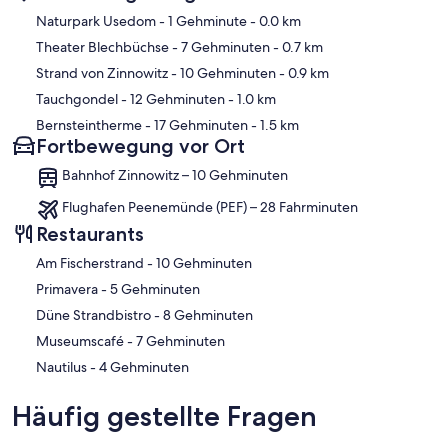
Karte
Naturpark Usedom
- 1 Gehminute
- 0.0 km
Theater Blechbüchse
- 7 Gehminuten
- 0.7 km
Strand von Zinnowitz
- 10 Gehminuten
- 0.9 km
Tauchgondel
- 12 Gehminuten
- 1.0 km
Bernsteintherme
- 17 Gehminuten
- 1.5 km
Fortbewegung vor Ort
Bahnhof Zinnowitz – 10 Gehminuten
Flughafen Peenemünde (PEF) – 28 Fahrminuten
Restaurants
‪Am Fischerstrand - ‬10 Gehminuten
‪Primavera - ‬5 Gehminuten
‪Düne Strandbistro - ‬8 Gehminuten
‪Museumscafé - ‬7 Gehminuten
‪Nautilus - ‬4 Gehminuten
Häufig gestellte Fragen