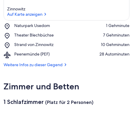
Zinnowitz
Auf Karte anzeigen
Place,
Naturpark Usedom
‪1 Gehminute‬
Naturpark
Auf Karte anzeigen
Place,
Theater Blechbüchse
‪7 Gehminuten‬
Usedom
Theater
Place,
Strand von Zinnowitz
‪10 Gehminuten‬
Blechbüchse
Strand
Airport,
Peenemünde (PEF)
‪28 Autominuten‬
von
Peenemünde
Zinnowitz
(PEF)
Weitere Infos zu dieser Gegend
Zimmer und Betten
1 Schlafzimmer
(Platz für 2 Personen)