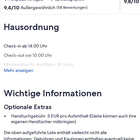
von
9.8
9,8/10
Zinnowitz,
von
9.4
9,4/10
Außergewöhnlich
(58 Bewertungen)
W-
10,
von
LAN,
Außerge
10,
inkl.
(54
Außergewöhnlich,
Hausordnung
Restaurantgutscheine
Bewert
(58
Zinnowitz
Bewertungen)
Check-in ab 14:00 Uhr
Check-out vor 10:00 Uhr
Mindestalter für die Miete: 18 Jahre
Mehr anzeigen
Wichtige Informationen
Optionale Extras
Handtuchgebühr: 5 EUR pro Aufenthalt (Gäste können auch ihre
eigenen Handtücher mitbringen)
Die oben aufgeführte Liste enthält vielleicht nicht alle
Informationen. Gebühren und Kautionen enthalten eventuell keine