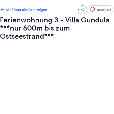
Alle Unterkünfte anzeigen
Speichern
Ferienwohnung 3 - Villa Gundula
***nur 600m bis zum
Ostseestrand***
Fotogalerie
von