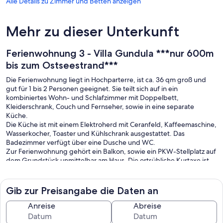
Alle Details zu Zimmer und Betten anzeigen
Mehr zu dieser Unterkunft
Ferienwohnung 3 - Villa Gundula ***nur 600m
bis zum Ostseestrand***
Die Ferienwohnung liegt in Hochparterre, ist ca. 36 qm groß und
gut für 1 bis 2 Personen geeignet. Sie teilt sich auf in ein
kombiniertes Wohn- und Schlafzimmer mit Doppelbett,
Kleiderschrank, Couch und Fernseher, sowie in eine separate
Küche.
Die Küche ist mit einem Elektroherd mit Ceranfeld, Kaffeemaschine,
Wasserkocher, Toaster und Kühlschrank ausgestattet. Das
Badezimmer verfügt über eine Dusche und WC.
Zur Ferienwohnung gehört ein Balkon, sowie ein PKW-Stellplatz auf
dem Grundstück unmittelbar am Haus. Die ortsübliche Kurtaxe ist
vor Ort zu zahlen.
In der Ferienwohnungen 3 ist maximal 1 kleiner Hund erlaubt. Auch
Meerschweine und Vögel können im Käfig mitgebracht werden.
Gib zur Preisangabe die Daten an
Katzen sind nicht gestattet. Es fällt eine Gebühr für die Mitnahme
eines Haustieres an.
Anreise
Abreise