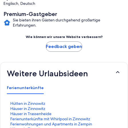
Englisch, Deutsch
Premium-Gastgeber
Sie bieten ihren Gästen durchgehend großartige
Erfahrungen.
Wie können wir unsere Website verbessern?
Feedback geben
Weitere Urlaubsideen
Ferienunterkünfte
L
Hütten in Zinnowitz
i
L
Häuser in Zinnowitz
n
i
L
Häuser in Trassenheide
k
n
i
L
Ferienunterkünfte mit Whirlpool in Zinnowitz
,
k
n
i
L
Ferienwohnungen und Apartments in Zempin