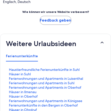
Englisch, Deutsch
Wie können wir unsere Website verbessern?
Feedback geben
Weitere Urlaubsideen
Ferienunterkünfte
L
Haustierfreundliche Ferienunterkünfte in Suhl
i
L
Häuser in Suhl
n
i
L
Ferienwohnungen und Apartments in Luisenthal
k
n
i
L
Ferienwohnungen und Apartments in Suhl
,
k
n
i
L
Ferienwohnungen und Apartments in Oberhof
d
,
k
n
i
L
Häuser in Ilmenau
e
d
,
k
n
i
L
Häuser in Oberhof
r
e
d
,
k
n
i
L
Ferienwohnungen und Apartments in Königsee
d
r
e
d
,
k
n
i
L
Ferienunterkünfte in den Bergen in Oberhof
i
d
r
e
d
,
k
n
i
L
Häuser in Ohrdruf