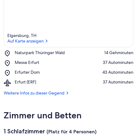
Elgersburg, TH
Auf Karte anzeigen
Place,
Naturpark Thüringer Wald
‪14 Gehminuten‬
Naturpark
Auf Karte anzeigen
Place,
Messe Erfurt
‪37 Autominuten‬
Thüringer
Messe
Wald
Place,
Erfurter Dom
‪43 Autominuten‬
Erfurt
Erfurter
Airport,
Erfurt (ERF)
‪37 Autominuten‬
Dom
Erfurt
(ERF)
Weitere Infos zu dieser Gegend
Zimmer und Betten
1 Schlafzimmer
(Platz für 4 Personen)