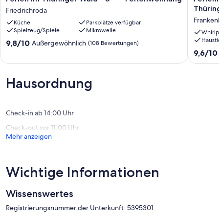
im
Lütsche
Thürin
Friedrichroda
Thüringer
-
Franken
Küche
Parkplätze verfügbar
Wald
direkt
Spielzeug/Spiele
Mikrowelle
-
am
Whirlp
Hausti
3
Stausee
9.8
9,8/10
Außergewöhnlich
(108 Bewertungen)
***
im
von
9.6
9,6/10
Ferienwohnung
Thüring
10,
von
Friedrichroda
Wald
Außergewöhnlich,
10,
Franken
(108
Außerge
Hausordnung
Bewertungen)
(28
Bewert
Check-in ab 14:00 Uhr
Check-out vor 11:00 Uhr
Mehr anzeigen
Wichtige Informationen
Wissenswertes
Registrierungsnummer der Unterkunft: 5395301