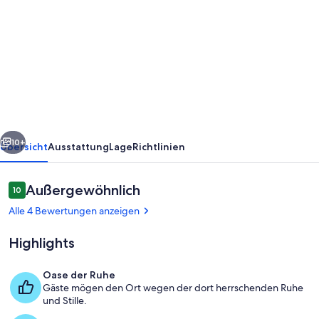
von
Gemütliche
Ferienwohnung
mit
Weitsicht
und
Wellness-
rück
Weiter
Oase
10+
Übersicht
Ausstattung
Lage
Richtlinien
inmitten
der
Bewertungen
Außergewöhnlich
10
10 von 10.
Natur
Alle 4 Bewertungen anzeigen
Highlights
Oase der Ruhe
Gäste mögen den Ort wegen der dort herrschenden Ruhe
Außenbereich
und Stille.