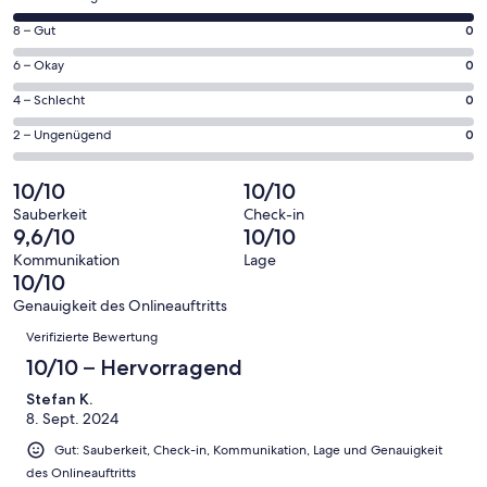
neuen
von
Fenster
0
8 – Gut
0
insgesamt
geöffnet
von
4
0
6 – Okay
0
insgesamt
Gästebewertungen
von
4
0
4 – Schlecht
0
haben
insgesamt
Gästebewertungen
von
eine
4
0
2 – Ungenügend
0
haben
insgesamt
Bewertung
Gästebewertungen
von
eine
4
von
haben
insgesamt
10/10
10/10
Bewertung
Gästebewertungen
10
eine
4
von
haben
Sauberkeit
Check-in
-
Bewertung
Gästebewertungen
9,6/10
10/10
8
eine
Hervorragend
von
haben
-
Bewertung
Kommunikation
Lage
6
eine
10/10
Gut
von
-
Bewertung
4
Genauigkeit des Onlineauftritts
Okay
von
Bewertungen
-
Verifizierte Bewertung
2
Schlecht
-
10/10 – Hervorragend
Ungenügend
Stefan K.
8. Sept. 2024
Gut: Sauberkeit, Check-in, Kommunikation, Lage und Genauigkeit
des Onlineauftritts