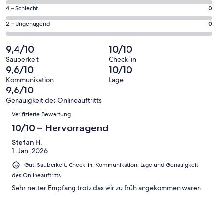
Gästebewertungen
von
10
0
4 – Schlecht
0
haben
insgesamt
Gästebewertungen
von
eine
10
0
2 – Ungenügend
0
haben
insgesamt
Bewertung
Gästebewertungen
von
eine
10
von
haben
insgesamt
9,4/10
10/10
Bewertung
Gästebewertungen
10
eine
10
von
haben
Sauberkeit
Check-in
-
Bewertung
Gästebewertungen
9,6/10
10/10
8
eine
Hervorragend
von
haben
-
Bewertung
Kommunikation
Lage
6
eine
9,6/10
Gut
von
-
Bewertung
4
Genauigkeit des Onlineauftritts
Okay
von
Bewertungen
-
Verifizierte Bewertung
2
Schlecht
-
10/10 – Hervorragend
Ungenügend
Stefan H.
1. Jan. 2026
Gut: Sauberkeit, Check-in, Kommunikation, Lage und Genauigkeit
des Onlineauftritts
Sehr netter Empfang trotz das wir zu früh angekommen waren