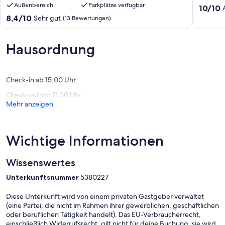
Außenbereich
Parkplätze verfügbar
Stützerbach
Königse
10.0
10/10
von
8.4
8,4/10
Sehr gut
(13 Bewertungen)
10,
von
Außerge
10,
(6
Sehr
Hausordnung
Bewert
gut,
(13
Bewertungen)
Check-in ab 15:00 Uhr
Check-out vor 11:00 Uhr
Mehr anzeigen
Wichtige Informationen
Wissenswertes
Unterkunftsnummer
5380227
Diese Unterkunft wird von einem privaten Gastgeber verwaltet
(eine Partei, die nicht im Rahmen ihrer gewerblichen, geschäftlichen
oder beruflichen Tätigkeit handelt). Das EU-Verbraucherrecht,
einschließlich Widerrufsrecht, gilt nicht für deine Buchung, sie wird