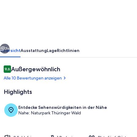
Ferienhaus
Schneekopf
in
Stützerbach
rück
Weiter
7+
Übersicht
Ausstattung
Lage
Richtlinien
Bewertungen
Außergewöhnlich
9,6
9,6 von 10.
Alle 10 Bewertungen anzeigen
Highlights
Entdecke Sehenswürdigkeiten in der Nähe
Nahe: Naturpark Thüringer Wald
Unterkunftsgelände