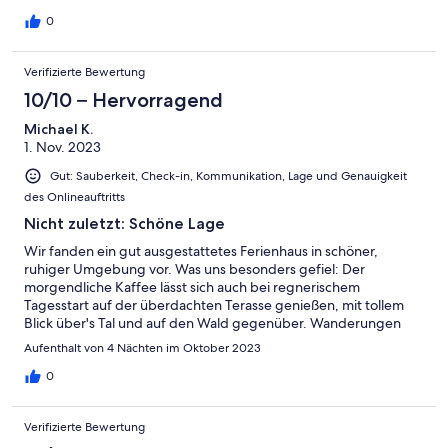
0
Verifizierte Bewertung
10/10 – Hervorragend
Michael K.
1. Nov. 2023
Gut: Sauberkeit, Check-in, Kommunikation, Lage und Genauigkeit
des Onlineauftritts
Nicht zuletzt: Schöne Lage
Wir fanden ein gut ausgestattetes Ferienhaus in schöner,
ruhiger Umgebung vor. Was uns besonders gefiel: Der
morgendliche Kaffee lässt sich auch bei regnerischem
Tagesstart auf der überdachten Terasse genießen, mit tollem
Blick über's Tal und auf den Wald gegenüber. Wanderungen
können dann auch direkt ab Haustür starten. Der Empfang war
Aufenthalt von 4 Nächten im Oktober 2023
freundlich und unkompliziert. Wir haben uns dort durchweg
sehr wohl gefühlt.
0
Verifizierte Bewertung