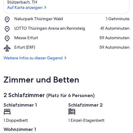
Stützerbach, TH
Auf Karte anzeigen
Place,
Naturpark Thüringer Wald
‪1 Gehminute‬
Naturpark
Auf Karte anzeigen
Place,
LOTTO Thüringen Arena am Rennsteig
‪41 Autominuten‬
Thüringer
LOTTO
Wald
Place,
Messe Erfurt
‪59 Autominuten‬
Thüringen
Messe
Arena
Airport,
Erfurt (ERF)
‪59 Autominuten‬
Erfurt
am
Erfurt
Rennsteig
(ERF)
Weitere Infos zu dieser Gegend
Zimmer und Betten
2 Schlafzimmer
(Platz für 6 Personen)
Schlafzimmer 1
Schlafzimmer 2
1 Doppelbett
1 Einzel-Etagenbett
Wohnzimmer 1