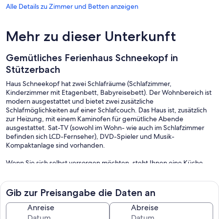
Alle Details zu Zimmer und Betten anzeigen
Mehr zu dieser Unterkunft
Gemütliches Ferienhaus Schneekopf in
Stützerbach
Haus Schneekopf hat zwei Schlafräume (Schlafzimmer,
Kinderzimmer mit Etagenbett, Babyreisebett). Der Wohnbereich ist
modern ausgestattet und bietet zwei zusätzliche
Schlafmöglichkeiten auf einer Schlafcouch. Das Haus ist, zusätzlich
zur Heizung, mit einem Kaminofen für gemütliche Abende
ausgestattet. Sat-TV (sowohl im Wohn- wie auch im Schlafzimmer
befinden sich LCD-Fernseher), DVD-Spieler und Musik-
Kompaktanlage sind vorhanden.
Wenn Sie sich selbst versorgen möchten, steht Ihnen eine Küche
zur Verfügung. Hier finden Sie Mikrowelle (mit Heißluft-Funktion),
Mini-Backofen, Kühlschrank, Glas-Keramik-Kochfeld etc. Das Haus
hat eine 35qm große, voll überdachte Terrasse. Grillmöglichkeiten,
Gib zur Preisangabe die Daten an
eine Lounge-Garnitur und ein Parkplatz sind am Haus vorhanden.
Anreise
Abreise
Hier finden Sie idyllische Ruhe und können Freizeitaktivitäten wie