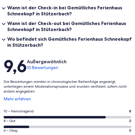
Wann ist der Check-in bei Gemütliches Ferienhaus
Schneekopf in Stützerbach?
Wann ist der Check-out bei Gemütliches Ferienhaus
Schneekopf in Stützerbach?
Wo befindet sich Gemütliches Ferienhaus Schneekopf
in Stützerbach?
Bewertungen
9,6
Außergewöhnlich
10 Bewertungen
Die Bewertungen werden in chronologischer Reihenfolge angezeigt,
unterliegen einem Moderationsprozess und wurden verifiziert, sofern nicht
anders angegeben.
Wird
Mehr erfahren
in
einem
8
10 – Hervorragend
8
neuen
von
Fenster
2
8 – Gut
2
insgesamt
geöffnet
von
10
0
6 – Okay
0
insgesamt