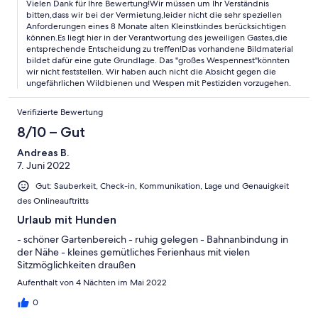
Vielen Dank für Ihre Bewertung!Wir müssen um Ihr Verständnis
sonst ist die Hütte für Kleinkinder nicht gut ausgestattet. Kinder
bitten,dass wir bei der Vermietung,leider nicht die sehr speziellen
sind zwar willkommen, aber zu klein sollten sie nicht sein, um
Anforderungen eines 8 Monate alten Kleinstkindes berücksichtigen
dort unterzukommen.
können.Es liegt hier in der Verantwortung des jeweiligen Gastes,die
entsprechende Entscheidung zu treffen!Das vorhandene Bildmaterial
bildet dafür eine gute Grundlage. Das "großes Wespennest"könnten
wir nicht feststellen. Wir haben auch nicht die Absicht gegen die
ungefährlichen Wildbienen und Wespen mit Pestiziden vorzugehen.
Verifizierte Bewertung
8/10 – Gut
Andreas B.
7. Juni 2022
Gut: Sauberkeit, Check-in, Kommunikation, Lage und Genauigkeit
des Onlineauftritts
Urlaub mit Hunden
- schöner Gartenbereich - ruhig gelegen - Bahnanbindung in
der Nähe - kleines gemütliches Ferienhaus mit vielen
Sitzmöglichkeiten draußen
Aufenthalt von 4 Nächten im Mai 2022
0