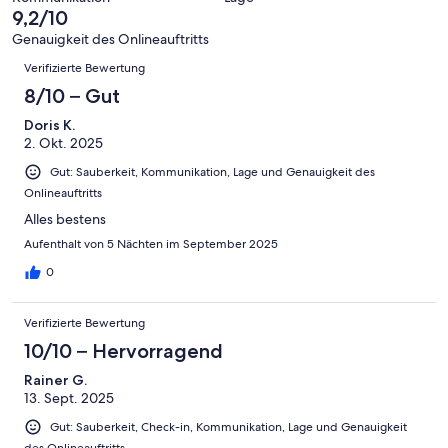
6
eine
9,2/10
Gut
von
-
Bewertung
4
Genauigkeit des Onlineauftritts
Okay
von
Bewertungen
-
Verifizierte Bewertung
2
Schlecht
-
8/10 – Gut
Ungenügend
Doris K.
2. Okt. 2025
Gut: Sauberkeit, Kommunikation, Lage und Genauigkeit des
Onlineauftritts
Alles bestens
Aufenthalt von 5 Nächten im September 2025
0
Verifizierte Bewertung
10/10 – Hervorragend
Rainer G.
13. Sept. 2025
Gut: Sauberkeit, Check-in, Kommunikation, Lage und Genauigkeit