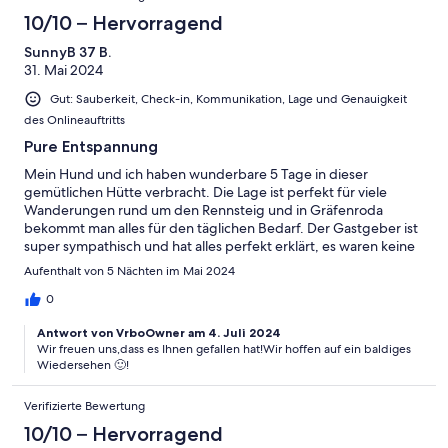
(wohnen nicht vor Ort) sind einfach großartig: freundlich,
10/10 – Hervorragend
unkompliziert, humorvoll, dezent und authentisch. An dieser
Stelle nochmal ein ganz herzlicher Gruß an die Beiden! Hier
SunnyB 37 B.
noch ein paar Tipps: - In einer knappen halben Stunde erreicht
31. Mai 2024
man zu Fuß den Bäcker Heyn in der Waldstraße, beste
Gut: Sauberkeit, Check-in, Kommunikation, Lage und Genauigkeit
hausgemachte Brötchen und Brote; ideal für eine Morgenrunde
des Onlineauftritts
mit dem Vierbeiner - Der Metzger gegenüber vom REWE hat
beste Thüringer Wurst und Rinderknochen aus eigener
Pure Entspannung
Schlachtung, ein Genuss für so manchen Hund - Der Rundweg
Mein Hund und ich haben wunderbare 5 Tage in dieser
um die Lütschetalsperre ist sehr schön, das Wasser glasklar, es
gemütlichen Hütte verbracht. Die Lage ist perfekt für viele
gibt viele kleine Strände, die zum Baden einladen Kurzum:
Wanderungen rund um den Rennsteig und in Gräfenroda
absolute Urlaubsempfehlung!!!
bekommt man alles für den täglichen Bedarf. Der Gastgeber ist
super sympathisch und hat alles perfekt erklärt, es waren keine
Fragen offen. Wir kommen sehr gerne einmal wieder!
Aufenthalt von 5 Nächten im Mai 2024
0
Antwort von VrboOwner am 4. Juli 2024
Wir freuen uns,dass es Ihnen gefallen hat!Wir hoffen auf ein baldiges
Wiedersehen 🙂!
Verifizierte Bewertung
10/10 – Hervorragend