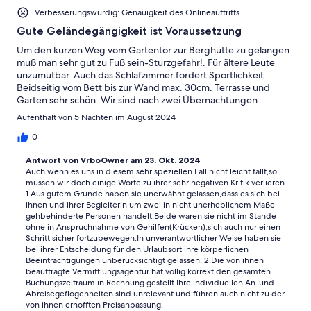
bei schlechten Wetter da der Ofen Abends alles wieder gut
Verbesserungswürdig: Genauigkeit des Onlineauftritts
macht. Gruß aus Sachsen
Gute Geländegängigkeit ist Voraussetzung
Um den kurzen Weg vom Gartentor zur Berghütte zu gelangen
muß man sehr gut zu Fuß sein-Sturzgefahr!. Für ältere Leute
unzumutbar. Auch das Schlafzimmer fordert Sportlichkeit.
Beidseitig vom Bett bis zur Wand max. 30cm. Terrasse und
Garten sehr schön. Wir sind nach zwei Übernachtungen
abgereist - fünf waren geplant und bezahlt.
Aufenthalt von 5 Nächten im August 2024
0
Antwort von VrboOwner am 23. Okt. 2024
Auch wenn es uns in diesem sehr speziellen Fall nicht leicht fällt,so
müssen wir doch einige Worte zu ihrer sehr negativen Kritik verlieren.
1.Aus gutem Grunde haben sie unerwähnt gelassen,dass es sich bei
ihnen und ihrer Begleiterin um zwei in nicht unerheblichem Maße
gehbehinderte Personen handelt.Beide waren sie nicht im Stande
ohne in Anspruchnahme von Gehilfen(Krücken),sich auch nur einen
Schritt sicher fortzubewegen.In unverantwortlicher Weise haben sie
bei ihrer Entscheidung für den Urlaubsort ihre körperlichen
Beeinträchtigungen unberücksichtigt gelassen. 2.Die von ihnen
beauftragte Vermittlungsagentur hat völlig korrekt den gesamten
Buchungszeitraum in Rechnung gestellt.Ihre individuellen An-und
Abreisegeflogenheiten sind unrelevant und führen auch nicht zu der
von ihnen erhofften Preisanpassung.