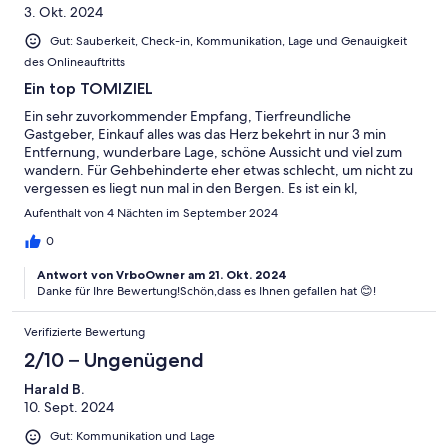
3. Okt. 2024
Gut: Sauberkeit, Check-in, Kommunikation, Lage und Genauigkeit
des Onlineauftritts
Ein top TOMIZIEL
Ein sehr zuvorkommender Empfang, Tierfreundliche
Gastgeber, Einkauf alles was das Herz bekehrt in nur 3 min
Entfernung, wunderbare Lage, schöne Aussicht und viel zum
wandern. Für Gehbehinderte eher etwas schlecht, um nicht zu
vergessen es liegt nun mal in den Bergen. Es ist ein kl,
bescheidenes Häuschen mit allen drum und dran (ohne WaMa)
Aufenthalt von 4 Nächten im September 2024
aber nicht dringend notwendig. Ich war hier nur zum
nächtigen/frühstücken. Abends stand ein Grill zur Verfügung,
0
Fernseher naja im Wald und Regen eher schlechter Empfang für
Antwort von VrboOwner am 21. Okt. 2024
manche Sender aber der Ofen hat alles ersetzt und Radio dazu
Danke für Ihre Bewertung!Schön,dass es Ihnen gefallen hat 😊!
perfekt. Alles zusammen würde ich 90 Punkte geben da eine
100 keiner schafft weil es kein 5 Sterne Hotel ist. Ich war sehr
zufrieden und würde gern wieder kommen aber ich reiste
Verifizierte Bewertung
schon durch Hessen, Bayern und nun Thüringen und möchte
2/10 – Ungenügend
auch noch andere Gegend sehen. Ps. Habe hier in 5 Tagen/4
Nächte Unterkunft (Sept/Okt) knapp über 90 km gewandert,
Harald B.
für ein Anfänger mit Hund nicht schlecht. Also alles im ganzen ist
10. Sept. 2024
diese Unterkunft weiter zu empfehlen für Leute die nicht auf ein
Gut: Kommunikation und Lage
5 Sterne Hotel stehen und die Natur genießen wollen auch mal