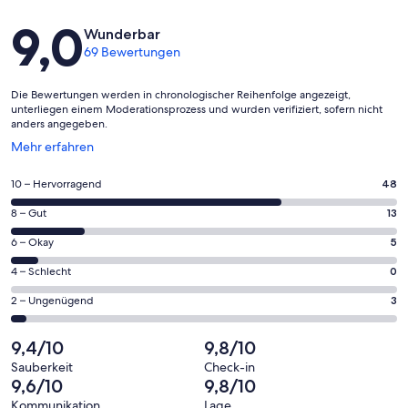
Bewertungen
9,0
Wunderbar
69 Bewertungen
Die Bewertungen werden in chronologischer Reihenfolge angezeigt,
unterliegen einem Moderationsprozess und wurden verifiziert, sofern nicht
anders angegeben.
Wird
Mehr erfahren
in
einem
48
10 – Hervorragend
48
neuen
von
Fenster
13
8 – Gut
13
insgesamt
geöffnet
von
69
5
6 – Okay
5
insgesamt
Gästebewertungen
von
69
0
4 – Schlecht
0
haben
insgesamt
Gästebewertungen
von
eine
69
3
2 – Ungenügend
3
haben
insgesamt
Bewertung
Gästebewertungen
von
eine
69
von
haben
insgesamt
9,4/10
9,8/10
Bewertung
Gästebewertungen
10
eine
69
von
haben
Sauberkeit
Check-in
-
Bewertung
Gästebewertungen
9,6/10
9,8/10
8
eine
Hervorragend
von
haben
-
Bewertung
Kommunikation
Lage