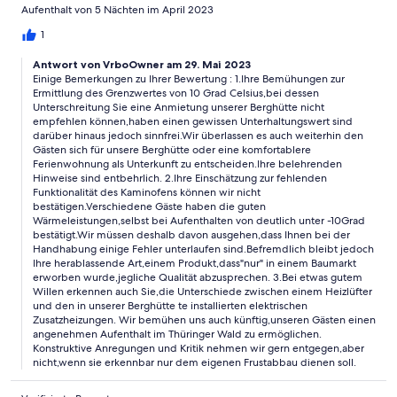
Aufenthalt von 5 Nächten im April 2023
1
Antwort von VrboOwner am 29. Mai 2023
Einige Bemerkungen zu Ihrer Bewertung : 1.Ihre Bemühungen zur
Ermittlung des Grenzwertes von 10 Grad Celsius,bei dessen
Unterschreitung Sie eine Anmietung unserer Berghütte nicht
empfehlen können,haben einen gewissen Unterhaltungswert sind
darüber hinaus jedoch sinnfrei.Wir überlassen es auch weiterhin den
Gästen sich für unsere Berghütte oder eine komfortablere
Ferienwohnung als Unterkunft zu entscheiden.Ihre belehrenden
Hinweise sind entbehrlich. 2.Ihre Einschätzung zur fehlenden
Funktionalität des Kaminofens können wir nicht
bestätigen.Verschiedene Gäste haben die guten
Wärmeleistungen,selbst bei Aufenthalten von deutlich unter -10Grad
bestätigt.Wir müssen deshalb davon ausgehen,dass Ihnen bei der
Handhabung einige Fehler unterlaufen sind.Befremdlich bleibt jedoch
Ihre herablassende Art,einem Produkt,dass"nur" in einem Baumarkt
erworben wurde,jegliche Qualität abzusprechen. 3.Bei etwas gutem
Willen erkennen auch Sie,die Unterschiede zwischen einem Heizlüfter
und den in unserer Berghütte te installierten elektrischen
Zusatzheizungen. Wir bemühen uns auch künftig,unseren Gästen einen
angenehmen Aufenthalt im Thüringer Wald zu ermöglichen.
Konstruktive Anregungen und Kritik nehmen wir gern entgegen,aber
nicht,wenn sie erkennbar nur dem eigenen Frustabbau dienen soll.