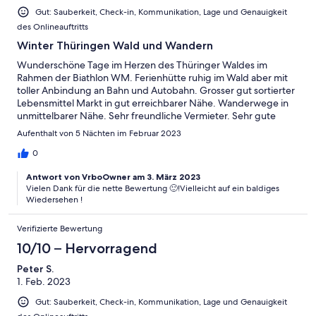
Gut: Sauberkeit, Check-in, Kommunikation, Lage und Genauigkeit
des Onlineauftritts
Winter Thüringen Wald und Wandern
Wunderschöne Tage im Herzen des Thüringer Waldes im
Rahmen der Biathlon WM. Ferienhütte ruhig im Wald aber mit
toller Anbindung an Bahn und Autobahn. Grosser gut sortierter
Lebensmittel Markt in gut erreichbarer Nähe. Wanderwege in
unmittelbarer Nähe. Sehr freundliche Vermieter. Sehr gute
Unterweisung. Grundausstattung wie Bettwäsche, Handtücher
Aufenthalt von 5 Nächten im Februar 2023
und Geschirr vorhanden. Feuerholz für Ofen im Wohnzimmer
reichlich vorhanden. Gerne wieder😊😊😊
0
Antwort von VrboOwner am 3. März 2023
Vielen Dank für die nette Bewertung 🙂!Vielleicht auf ein baldiges
Wiedersehen !
Verifizierte Bewertung
10/10 – Hervorragend
Peter S.
1. Feb. 2023
Gut: Sauberkeit, Check-in, Kommunikation, Lage und Genauigkeit