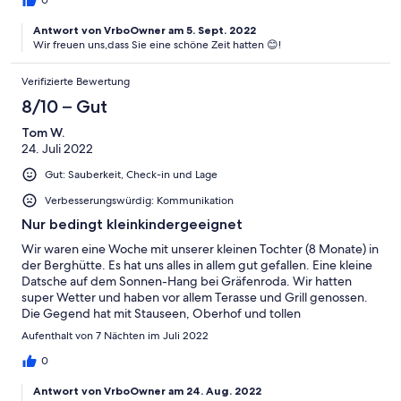
0
Antwort von VrboOwner am 5. Sept. 2022
Wir freuen uns,dass Sie eine schöne Zeit hatten 😊!
Verifizierte Bewertung
8/10 – Gut
Tom W.
24. Juli 2022
Gut: Sauberkeit, Check-in und Lage
Verbesserungswürdig: Kommunikation
Nur bedingt kleinkindergeeignet
Wir waren eine Woche mit unserer kleinen Tochter (8 Monate) in
der Berghütte. Es hat uns alles in allem gut gefallen. Eine kleine
Datsche auf dem Sonnen-Hang bei Gräfenroda. Wir hatten
super Wetter und haben vor allem Terasse und Grill genossen.
Die Gegend hat mit Stauseen, Oberhof und tollen
Wanderwegen auch viel zu bieten. Allerdings war die Hütte mit
Aufenthalt von 7 Nächten im Juli 2022
unserer Tochter grenzwertig: Über der Terrasse ist ein großes
Wespennest und am Terassengeländer blüht Efeu (oder
0
Wein...?), wodurch Bienen und Wespen dauerhafte Gäste auf
Antwort von VrboOwner am 24. Aug. 2022
der Terasse sind. Für ein Kind im Krabbelalter nicht ideal. Auch