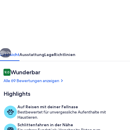
Thüringer
Berghütte,
Urlaub
im
Thüringer
Wald
rück
Weiter
in
37+
Übersicht
Ausstattung
Lage
Richtlinien
idyllischer
Umgebung
Bewertungen
Wunderbar
9,0
9,0 von 10.
Alle 69 Bewertungen anzeigen
Highlights
Auf Reisen mit deiner Fellnase
Bestbewertet für unvergessliche Aufenthalte mit
Unterkunftsgelände
Haustieren.
Schlittenfahren in der Nähe