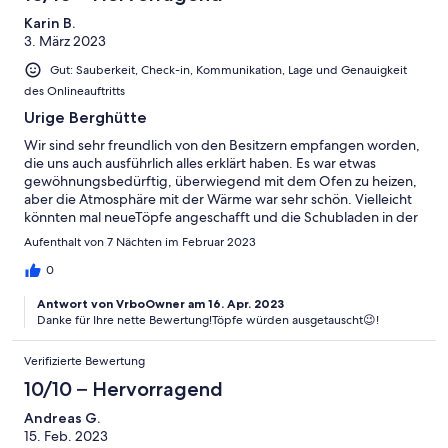
Karin B.
3. März 2023
Gut: Sauberkeit, Check-in, Kommunikation, Lage und Genauigkeit
des Onlineauftritts
Urige Berghütte
Wir sind sehr freundlich von den Besitzern empfangen worden,
die uns auch ausführlich alles erklärt haben. Es war etwas
gewöhnungsbedürftig, überwiegend mit dem Ofen zu heizen,
aber die Atmosphäre mit der Wärme war sehr schön. Vielleicht
könnten mal neueTöpfe angeschafft und die Schubladen in der
Küche gängig gemacht werden. Ansonsten war alles prima!
Aufenthalt von 7 Nächten im Februar 2023
0
Antwort von VrboOwner am 16. Apr. 2023
Danke für Ihre nette Bewertung!Töpfe würden ausgetauscht😉!
Verifizierte Bewertung
10/10 – Hervorragend
Andreas G.
15. Feb. 2023