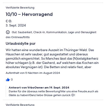
Verifizierte Bewertung
10/10 – Hervorragend
C O.
3. Sept. 2024
Gut: Sauberkeit, Check-in, Kommunikation, Lage und Genauigkeit
des Onlineauftritts
Urlaubsidylle pur
Wir hatten eine wunderbare Auszeit im Thüringer Wald. Das
Häuschen ist sehr sauber, gut ausgestattet und überaus
gemütlich eingerichtet. So Manches lässt das (N)ostalgikerherz
höher schlagen (z.B. der Gasherd, auf welchem das Kochen ein
absolutes Vergnügen ist). Die Betten sind relativ fest, aber
super bequem. Hinter dem Haus (und einem Hügel) befindet
Aufenthalt von 5 Nächten im August 2024
sich die Haltestelle einer kleinen Überlandbahn. An die
gelegentlichen Geräusche gewöhnt man sich binnen kürzester
0
Zeit. Der Garten ist wunderbar eingewachsen, absolut
Antwort von VrboOwner am 19. Sept. 2024
uneinsehbar. Das Grundstück ist zwar nicht eingezäunt, aber ein
Danke für die überaus nette Bewertung!War uns eine Freude,euch als
einigermaßen "braver" Hund bekommt wenig Anreize
Gäste zu haben!Ganz liebe Grüsse gehen zurück 😊!
"abzuzwitschern". Liebevolle Details, wie kleine Solarlämpchen,
machen den Sommerabend auf der Terrasse perfekt, nachdem
Verifizierte Bewertung
man den Sonnenuntergang genießen konnte. Die Vermieter