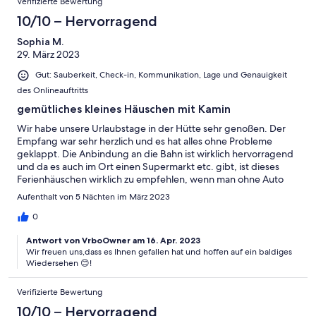
Verifizierte Bewertung
10/10 – Hervorragend
Sophia M.
29. März 2023
Gut: Sauberkeit, Check-in, Kommunikation, Lage und Genauigkeit
des Onlineauftritts
gemütliches kleines Häuschen mit Kamin
Wir habe unsere Urlaubstage in der Hütte sehr genoßen. Der
Empfang war sehr herzlich und es hat alles ohne Probleme
geklappt. Die Anbindung an die Bahn ist wirklich hervorragend
und da es auch im Ort einen Supermarkt etc. gibt, ist dieses
Ferienhäuschen wirklich zu empfehlen, wenn man ohne Auto
unterwegs ist und doch viel Natur genießen möchte. Es lädt
Aufenthalt von 5 Nächten im März 2023
sehr ein, von dort aus schöne Wanderungen im Thüringer Wald
zu machen und abends gemütlich am Kamin zusammen zu
0
sitzen. Wir würden definitiv wieder kommen.
Antwort von VrboOwner am 16. Apr. 2023
Wir freuen uns,dass es Ihnen gefallen hat und hoffen auf ein baldiges
Wiedersehen 😊!
Verifizierte Bewertung
10/10 – Hervorragend