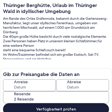
Thüringer Berghütte, Urlaub im Thüringer
Wald in idyllischer Umgebung
Am Rande des Ortes Gräfenroda, bekannt durch die Gartenzwerg-
Manufaktur, liegt unser idyllisches Ferienhaus, umgeben von
herrlichem Mischwald, auf einem 1.000 qm Grundstück am
Dörrberg.
Die 40qm große Hütte besticht durch viele nostalgische Elemente.
Zwei Personen haben Platz in unserem kleinen Schlafzimmer,für
eine weitere Person
steht eine bequeme Schlafcouch bereit!
Im Wohn/Esszimmer befindet sich ein großer Esstisch, Sat-TV,
Stereoanlage und ein Holzofen.
Der Aussenbereich besticht durch eine große Sonnenterasse, die
zum Teil überdacht ist und gen Süden liegt.
Das Haus befindet sich in sehr ruhiger und dennoch
Gib zur Preisangabe die Daten an
verkehrsgünstiger Lage. Restaunrants, Cafés, Ärzte, Apotheken, ein
Supermarkt, Metzger und vieles mehr, finden Sie direkt im Ort. Nur
Anreise
Abreise
wenige Fussminuten entfernt, gelangen Sie zur Schienenbus-
Haltestelle Dörrberg. Stündlich können Sie nach Oberhof, oder
Reisende
Richtung Erfurt fahren.
Wenige Kilometer entfernt liegt der schöne Lütsche Stausee. Er lädt
ganzjährig zur herrlichen Wanderungen ein und im Sommer
natürlich zum Baden.
Verfügbarkeit prüfen