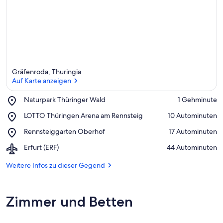
Gräfenroda, Thuringia
Auf Karte anzeigen
Place,
Naturpark Thüringer Wald
‪1 Gehminute‬
Naturpark
Auf Karte anzeigen
Place,
LOTTO Thüringen Arena am Rennsteig
‪10 Autominuten‬
Thüringer
LOTTO
Wald
Place,
Rennsteiggarten Oberhof
‪17 Autominuten‬
Thüringen
Rennsteiggarten
Arena
Airport,
Erfurt (ERF)
‪44 Autominuten‬
Oberhof
am
Erfurt
Rennsteig
(ERF)
Weitere Infos zu dieser Gegend
Zimmer und Betten