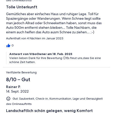
des Onlineauftritts
Tolle Unterkunft
Gemütliches aber einfaches Haus und ruhiger Lage. Toll für
Spaziergänge oder Wanderungen. Wenn Schnee liegt sollte
man jedoch Allrad oder Schneeketten haben, sonst muss das
Auto 500m entfernt stehen bleiben… Tolle Nachbarn, die
einem auch helfen das Auto ausm Schnee zu ziehen… ;-)
Aufenthalt von 4 Nächten im Januar 2023
0
Antwort von VrboOwner am 18. Feb. 2023
Vielen lieben Dank für Ihre Bewertung 🙂!Es freut uns,dass Sie eine
schöne Zeit hatten.
Verifizierte Bewertung
8/10 – Gut
Rainer P.
14. Sept. 2022
Gut: Sauberkeit, Check-in, Kommunikation, Lage und Genauigkeit
des Onlineauftritts
Landschaftlich schön gelegen, wenig Komfort