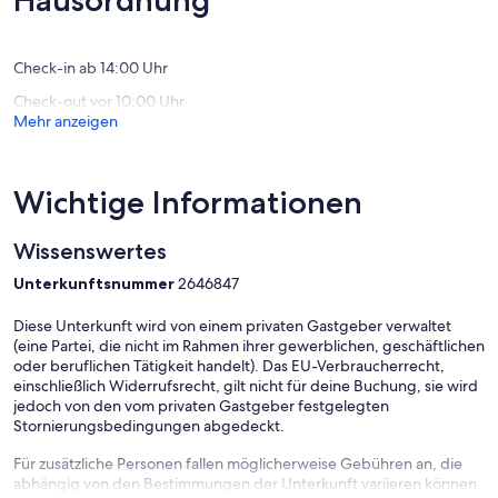
Hausordnung
Bewert
(87
Bewertungen)
Check-in ab 14:00 Uhr
Check-out vor 10:00 Uhr
Mehr anzeigen
Wichtige Informationen
Wissenswertes
Unterkunftsnummer
2646847
Diese Unterkunft wird von einem privaten Gastgeber verwaltet
(eine Partei, die nicht im Rahmen ihrer gewerblichen, geschäftlichen
oder beruflichen Tätigkeit handelt). Das EU-Verbraucherrecht,
einschließlich Widerrufsrecht, gilt nicht für deine Buchung, sie wird
jedoch von den vom privaten Gastgeber festgelegten
Stornierungsbedingungen abgedeckt.
Für zusätzliche Personen fallen möglicherweise Gebühren an, die
abhängig von den Bestimmungen der Unterkunft variieren können.