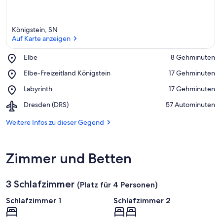
Königstein, SN
Auf Karte anzeigen
Place,
Elbe
‪8 Gehminuten‬
Elbe
Auf Karte anzeigen
Place,
Elbe-Freizeitland Königstein
‪17 Gehminuten‬
Elbe-
Place,
Labyrinth
‪17 Gehminuten‬
Freizeitland
Labyrinth
Königstein
Airport,
Dresden (DRS)
‪57 Autominuten‬
Dresden
(DRS)
Weitere Infos zu dieser Gegend
Zimmer und Betten
3 Schlafzimmer
(Platz für 4 Personen)
Schlafzimmer 1
Schlafzimmer 2