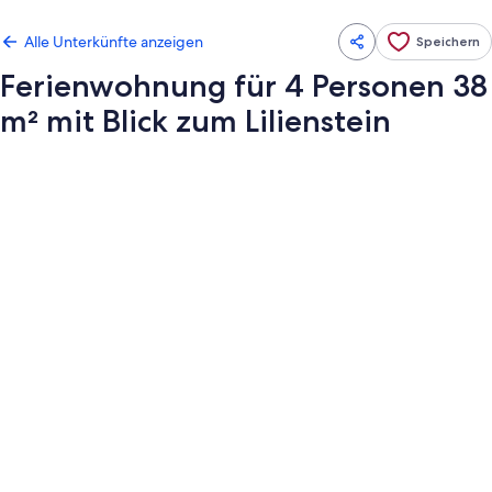
Alle Unterkünfte anzeigen
Speichern
Ferienwohnung für 4 Personen 38
m² mit Blick zum Lilienstein
Fotogalerie
von
Ferienwohnung