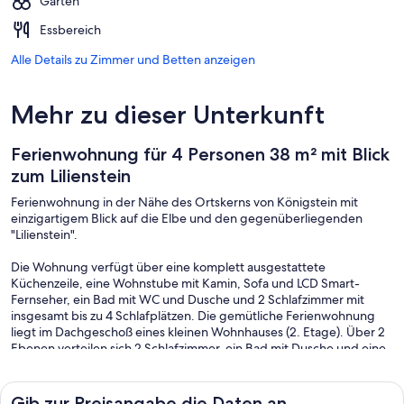
Garten
Essbereich
Alle Details zu Zimmer und Betten anzeigen
Mehr zu dieser Unterkunft
Ferienwohnung für 4 Personen 38 m² mit Blick
zum Lilienstein
Ferienwohnung in der Nähe des Ortskerns von Königstein mit
einzigartigem Blick auf die Elbe und den gegenüberliegenden
"Lilienstein".
Die Wohnung verfügt über eine komplett ausgestattete
Küchenzeile, eine Wohnstube mit Kamin, Sofa und LCD Smart-
Fernseher, ein Bad mit WC und Dusche und 2 Schlafzimmer mit
insgesamt bis zu 4 Schlafplätzen. Die gemütliche Ferienwohnung
liegt im Dachgeschoß eines kleinen Wohnhauses (2. Etage). Über 2
Ebenen verteilen sich 2 Schlafzimmer, ein Bad mit Dusche und eine
kombinierte Wohnstube mit Küche. Auf der ersten Ebene (2. Etage)
befindet sich der Eingangsbereich und das 1. Schlafzimmer. Eine
innenliegende Treppe führt in die 2. Ebene (Dachgeschoß). Hier
Gib zur Preisangabe die Daten an