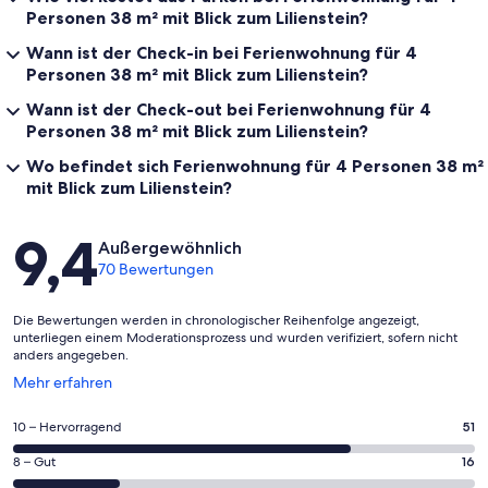
Personen 38 m² mit Blick zum Lilienstein?
Wann ist der Check-in bei Ferienwohnung für 4
Personen 38 m² mit Blick zum Lilienstein?
Wann ist der Check-out bei Ferienwohnung für 4
Personen 38 m² mit Blick zum Lilienstein?
Wo befindet sich Ferienwohnung für 4 Personen 38 m²
mit Blick zum Lilienstein?
Bewertungen
9,4
Außergewöhnlich
70 Bewertungen
Die Bewertungen werden in chronologischer Reihenfolge angezeigt,
unterliegen einem Moderationsprozess und wurden verifiziert, sofern nicht
anders angegeben.
Wird
Mehr erfahren
in
einem
51
10 – Hervorragend
51
neuen
von
Fenster
16
8 – Gut
16
insgesamt
geöffnet
von