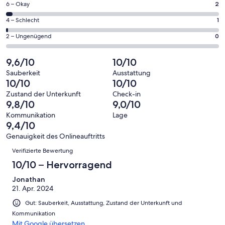
70
2
6 – Okay
2
insgesamt
Gästebewertungen
von
70
1
4 – Schlecht
1
haben
insgesamt
Gästebewertungen
von
eine
70
0
2 – Ungenügend
0
haben
insgesamt
Bewertung
Gästebewertungen
von
eine
70
von
haben
insgesamt
9,6/10
10/10
Bewertung
Gästebewertungen
10
eine
70
von
haben
Sauberkeit
Ausstattung
-
Bewertung
Gästebewertungen
10/10
10/10
8
eine
Hervorragend
von
haben
-
Bewertung
Zustand der Unterkunft
Check-in
6
eine
9,8/10
9,0/10
Gut
von
-
Bewertung
4
Kommunikation
Lage
Okay
von
9,4/10
-
2
Schlecht
Genauigkeit des Onlineauftritts
-
Bewertungen
Verifizierte Bewertung
Ungenügend
10/10 – Hervorragend
Jonathan
21. Apr. 2024
Gut: Sauberkeit, Ausstattung, Zustand der Unterkunft und
Kommunikation
Mit Google übersetzen