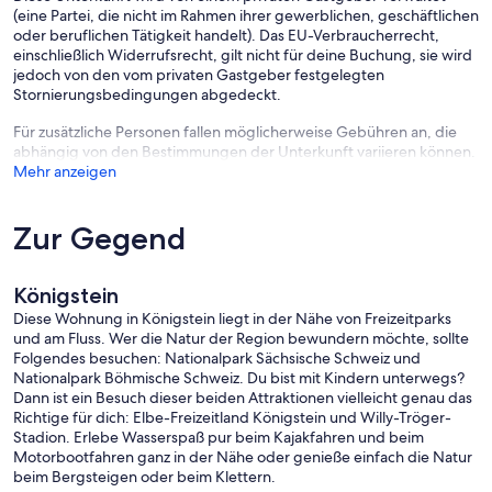
(eine Partei, die nicht im Rahmen ihrer gewerblichen, geschäftlichen
Endreinigung: 55,00 EUR (verpflichtend)
oder beruflichen Tätigkeit handelt). Das EU-Verbraucherrecht,
Energiekosten: inklusive
einschließlich Widerrufsrecht, gilt nicht für deine Buchung, sie wird
Handtücher: (mitzubringen)
jedoch von den vom privaten Gastgeber festgelegten
Stornierungsbedingungen abgedeckt.
Das Wichtigste auf einen Blick
Ganze Wohnung
Für zusätzliche Personen fallen möglicherweise Gebühren an, die
für 4 Person(en)
abhängig von den Bestimmungen der Unterkunft variieren können.
2 Schlafzimmer
Mehr anzeigen
1 Bad
Min. 3 Übernachtungen
Ausstattungsmerkmale
Zur Gegend
Rauchfrei
Kostenloser Parkplatz
Haustiere, ja
Königstein
Die Stadt Königstein erhebt eine Gästetaxe, welche gesondert
Diese Wohnung in Königstein liegt in der Nähe von Freizeitparks
abgerechnet wird. 3,00 € pP&Nacht (2,50 € ermäßigt).
und am Fluss. Wer die Natur der Region bewundern möchte, sollte
Folgendes besuchen: Nationalpark Sächsische Schweiz und
Nationalpark Böhmische Schweiz. Du bist mit Kindern unterwegs?
Dann ist ein Besuch dieser beiden Attraktionen vielleicht genau das
Richtige für dich: Elbe-Freizeitland Königstein und Willy-Tröger-
Stadion. Erlebe Wasserspaß pur beim Kajakfahren und beim
Motorbootfahren ganz in der Nähe oder genieße einfach die Natur
beim Bergsteigen oder beim Klettern.