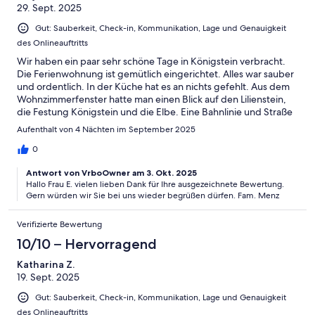
29. Sept. 2025
Gut: Sauberkeit, Check-in, Kommunikation, Lage und Genauigkeit
des Onlineauftritts
Wir haben ein paar sehr schöne Tage in Königstein verbracht.
Die Ferienwohnung ist gemütlich eingerichtet. Alles war sauber
und ordentlich. In der Küche hat es an nichts gefehlt. Aus dem
Wohnzimmerfenster hatte man einen Blick auf den Lilienstein,
die Festung Königstein und die Elbe. Eine Bahnlinie und Straße
führen an der Wohnung vorbei, hat uns aber weiter nicht
Aufenthalt von 4 Nächten im September 2025
gestört.Die Nähe zum Bahnhof war ideal für Wanderausflüge.
Die Familie Menz waren sehr aufmerksame Gastgeber und die
0
Kommunikation war gut und unkompliziert. Es hat uns wirklich
Antwort von VrboOwner am 3. Okt. 2025
gut gefallen und wir würden wiederkommen.
Hallo Frau E. vielen lieben Dank für Ihre ausgezeichnete Bewertung.
Gern würden wir Sie bei uns wieder begrüßen dürfen. Fam. Menz
Verifizierte Bewertung
10/10 – Hervorragend
Katharina Z.
19. Sept. 2025
Gut: Sauberkeit, Check-in, Kommunikation, Lage und Genauigkeit
des Onlineauftritts