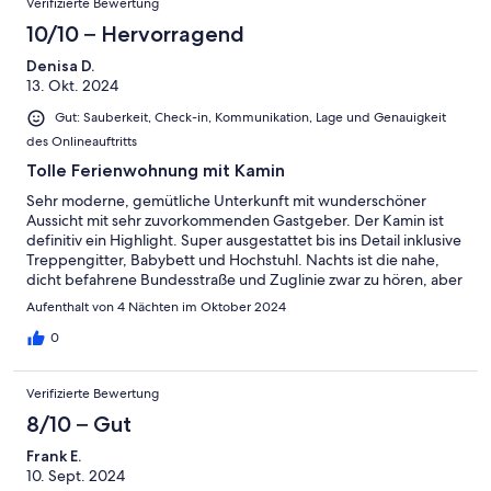
Verifizierte Bewertung
10/10 – Hervorragend
Denisa D.
13. Okt. 2024
Gut: Sauberkeit, Check-in, Kommunikation, Lage und Genauigkeit
des Onlineauftritts
Tolle Ferienwohnung mit Kamin
Sehr moderne, gemütliche Unterkunft mit wunderschöner
Aussicht mit sehr zuvorkommenden Gastgeber. Der Kamin ist
definitiv ein Highlight. Super ausgestattet bis ins Detail inklusive
Treppengitter, Babybett und Hochstuhl. Nachts ist die nahe,
dicht befahrene Bundesstraße und Zuglinie zwar zu hören, aber
mit Ohrstöpsel absolut machbar. Unser Kleiner hat es geliebt,
Aufenthalt von 4 Nächten im Oktober 2024
die Züge durchs Fenster zu beobachten. Vielen lieben Dank für
alles!
0
Verifizierte Bewertung
8/10 – Gut
Frank E.
10. Sept. 2024