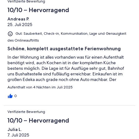
Verifizierte Bewertung
10/10 – Hervorragend
Andreas P.
25. Juli 2025
Gut: Sauberkeit, Check-in, Kommunikation, Lage und Genauigkeit
des Onlineauftritts
Schöne, komplett ausgestattete Ferienwohnung
In der Wohnung ist alles vorhanden was für einen Aufenthalt
benötigt wird, auch Kochen ist in der kompletten Küche
bestens möglich. Die Lage ist für Ausflüge sehr gut, Bahnhof
uns Bushaltestelle sind fußläufig erreichbar. Einkaufen ist im
großen Edeka auch grade noch ohne Auto machbar. Der
Parkplatz ist wie beschrieben, etwas speziell, aber auch mit
Aufenthalt von 4 Nächten im Juli 2025
Kombi noch zu meistern. Das Haus liegt am Hang und es sind
immer einige Treppen zu Laufen, Bundesstraße und Eisenbahn
0
verlaufen direkt unterhalb vom Haus. Der Blick von der Terrasse
oder aus der Wohnung ins Elbtal ist sehr schön.
Verifizierte Bewertung
10/10 – Hervorragend
Julia L.
7. Juli 2025