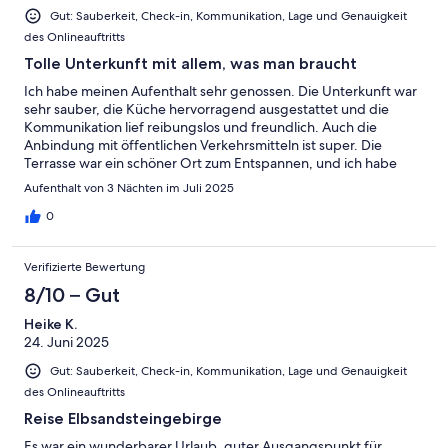
Gut: Sauberkeit, Check-in, Kommunikation, Lage und Genauigkeit
des Onlineauftritts
Tolle Unterkunft mit allem, was man braucht
Ich habe meinen Aufenthalt sehr genossen. Die Unterkunft war
sehr sauber, die Küche hervorragend ausgestattet und die
Kommunikation lief reibungslos und freundlich. Auch die
Anbindung mit öffentlichen Verkehrsmitteln ist super. Die
Terrasse war ein schöner Ort zum Entspannen, und ich habe
hervorragend geschlafen – die nahe Straße und die Züge
Aufenthalt von 3 Nächten im Juli 2025
haben mich nicht gestört (ich lebe allerdings auch in Berlin).
Mein kleiner Hund hat sich ebenfalls sehr wohlgefühlt. Ich
0
komme gerne wieder!
Verifizierte Bewertung
8/10 – Gut
Heike K.
24. Juni 2025
Gut: Sauberkeit, Check-in, Kommunikation, Lage und Genauigkeit
des Onlineauftritts
Reise Elbsandsteingebirge
Es war ein wunderbarer Urlaub, guter Ausgangspunkt für