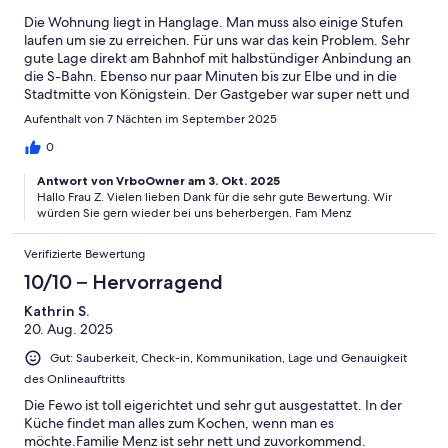
Die Wohnung liegt in Hanglage. Man muss also einige Stufen
laufen um sie zu erreichen. Für uns war das kein Problem. Sehr
gute Lage direkt am Bahnhof mit halbstündiger Anbindung an
die S-Bahn. Ebenso nur paar Minuten bis zur Elbe und in die
Stadtmitte von Königstein. Der Gastgeber war super nett und
hat sich direkt um alles gekümmert. Obwohl unsere Tochter den
Aufenthalt von 7 Nächten im September 2025
TV kaputt gemacht hat gab es sofort Ersatz. Die Küche war auch
super ausgestattet. Ebenso Babybett und Hochstuhl waren
0
vorhanden.
Antwort von VrboOwner am 3. Okt. 2025
Hallo Frau Z. Vielen lieben Dank für die sehr gute Bewertung. Wir
würden Sie gern wieder bei uns beherbergen. Fam Menz
Verifizierte Bewertung
10/10 – Hervorragend
Kathrin S.
20. Aug. 2025
Gut: Sauberkeit, Check-in, Kommunikation, Lage und Genauigkeit
des Onlineauftritts
Die Fewo ist toll eigerichtet und sehr gut ausgestattet. In der
Küche findet man alles zum Kochen, wenn man es
möchte.Familie Menz ist sehr nett und zuvorkommend.