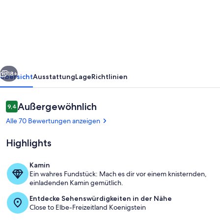
für
4
Personen
38
m²
rück
Weiter
mit
18+
Übersicht
Ausstattung
Lage
Richtlinien
Blick
zum
Bewertungen
Außergewöhnlich
9,4
9,4 von 10.
Lilienstein
Alle 70 Bewertungen anzeigen
Highlights
Kamin
Ein wahres Fundstück: Mach es dir vor einem knisternden,
Kaminofen
einladenden Kamin gemütlich.
Entdecke Sehenswürdigkeiten in der Nähe
Close to Elbe-Freizeitland Koenigstein