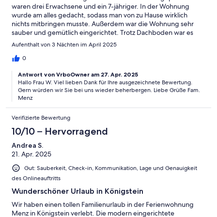
waren drei Erwachsene und ein 7-jähriger. In der Wohnung
wurde am alles gedacht, sodass man von zu Hause wirklich
nichts mitbringen musste. Außerdem war die Wohnung sehr
sauber und gemütlich eingerichtet. Trotz Dachboden war es
angenehm von der Temperatur (April). Die Beschreibung zum
Aufenthalt von 3 Nächten im April 2025
Objekt hat sehr geholfen. Die Aussicht war traumhaft schön. Wir
hatten einen wunderbaren Wanderurlaub und haben uns am
0
Ende des Tages sehr gefreut wieder "nach Hause" zu
Antwort von VrboOwner am 27. Apr. 2025
kommenUnterkunft hat sehr
Hallo Frau W. Viel lieben Dank für Ihre ausgezeichnete Bewertung.
Gern würden wir Sie bei uns wieder beherbergen. Liebe Grüße Fam.
Menz
Verifizierte Bewertung
10/10 – Hervorragend
Andrea S.
21. Apr. 2025
Gut: Sauberkeit, Check-in, Kommunikation, Lage und Genauigkeit
des Onlineauftritts
Wunderschöner Urlaub in Königstein
Wir haben einen tollen Familienurlaub in der Ferienwohnung
Menz in Königstein verlebt. Die modern eingerichtete