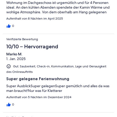
Wohnung im Dachgeschoss ist urgemütlich und für 4 Personen
ideal. An den kühlen Abenden spendete der Kamin Wärme und
wohlige Atmosphäre. Von dem oberhalb am Hang gelegenen
Haus hat man einen tollen Ausblick ins Elbtal, hinüber zum
Aufenthalt von 8 Nächten im April 2025
Lilienstein und zum Königstein. Die Gästekarten, mit welchen
man Bus und Bahn kostenlos nutzen kann, sind eine super
0
Alternative, da man viele Ausflugsziele schnell erreicht. Die
Kommunikation mit Familie Menz war nett und wir fühlten uns
Verifizierte Bewertung
gut betreut. Wir haben den Aufenthalt in Königstein sehr
genossen!Vielen Dank von Familie Staub!
10/10 – Hervorragend
Marko M.
1. Jan. 2025
Gut: Sauberkeit, Check-in, Kommunikation, Lage und Genauigkeit
des Onlineauftritts
Super gelegene Ferienwohnung
Super AusblickSuper gelegenSuper gemütlich und alles da was
man braucht!Nur was für Kletterer
Aufenthalt von 5 Nächten im Dezember 2024
0