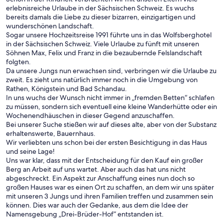
erlebnisreiche Urlaube in der Sächsischen Schweiz. Es wuchs
bereits damals die Liebe zu dieser bizarren, einzigartigen und
wunderschönen Landschaft.
Sogar unsere Hochzeitsreise 1991 führte uns in das Wolfsberghotel
in der Sächsischen Schweiz. Viele Urlaube zu fünft mit unseren
Söhnen Max, Felix und Franz in die bezaubernde Felslandschaft
folgten.
Da unsere Jungs nun erwachsen sind, verbringen wir die Urlaube zu
zweit. Es zieht uns natürlich immer noch in die Umgebung von
Rathen, Königstein und Bad Schandau.
In uns wuchs der Wunsch nicht immer in „fremden Betten“ schlafen
zu müssen, sondern sich eventuell eine kleine Wanderhütte oder ein
Wochenendhäuschen in dieser Gegend anzuschaffen.
Bei unserer Suche stießen wir auf dieses alte, aber von der Substanz
erhaltenswerte, Bauernhaus.
Wir verliebten uns schon bei der ersten Besichtigung in das Haus
und seine Lage!
Uns war klar, dass mit der Entscheidung für den Kauf ein großer
Berg an Arbeit auf uns wartet. Aber auch das hat uns nicht
abgeschreckt. Ein Aspekt zur Anschaffung eines nun doch so
großen Hauses war es einen Ort zu schaffen, an dem wir uns später
mit unseren 3 Jungs und ihren Familien treffen und zusammen sein
können. Dies war auch der Gedanke, aus dem die Idee der
Namensgebung „Drei-Brüder-Hof“ entstanden ist.