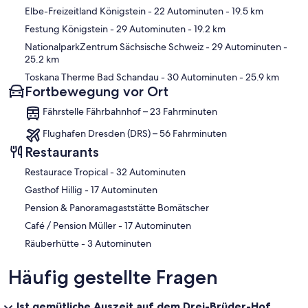
Elbe-Freizeitland Königstein
- 22 Autominuten
- 19.5 km
Festung Königstein
- 29 Autominuten
- 19.2 km
NationalparkZentrum Sächsische Schweiz
- 29 Autominuten
-
25.2 km
Toskana Therme Bad Schandau
- 30 Autominuten
- 25.9 km
Fortbewegung vor Ort
Fährstelle Fährbahnhof – 23 Fahrminuten
Flughafen Dresden (DRS) – 56 Fahrminuten
Restaurants
‪Restaurace Tropical - ‬32 Autominuten
‪Gasthof Hillig - ‬17 Autominuten
Pension & Panoramagaststätte Bomätscher
‪Café / Pension Müller - ‬17 Autominuten
‪Räuberhütte - ‬3 Autominuten
Häufig gestellte Fragen
Ist gemütliche Auszeit auf dem Drei-Brüder-Hof