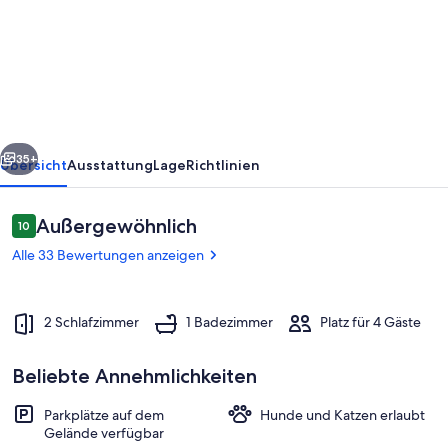
Auszeit
auf
dem
Drei-
Brüder-
rück
Weiter
Hof
35+
Übersicht
Ausstattung
Lage
Richtlinien
Bewertungen
Außergewöhnlich
10
10 von 10.
Alle 33 Bewertungen anzeigen
2 Schlafzimmer
1 Badezimmer
Platz für 4 Gäste
Beliebte Annehmlichkeiten
Unterkunftsgelände
Parkplätze auf dem
Hunde und Katzen erlaubt
Gelände verfügbar