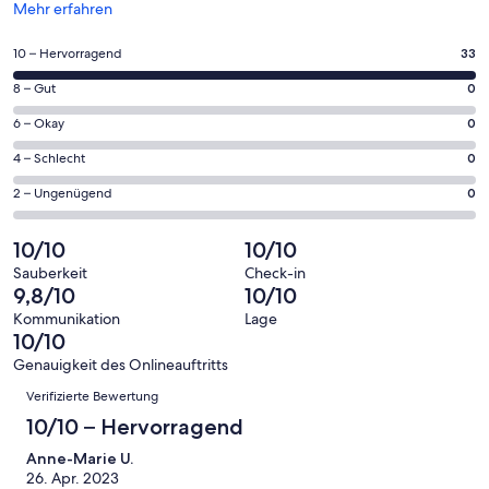
Wird
Mehr erfahren
in
einem
33
10 – Hervorragend
33
neuen
von
Fenster
0
8 – Gut
0
insgesamt
geöffnet
von
33
0
6 – Okay
0
insgesamt
Gästebewertungen
von
33
0
4 – Schlecht
0
haben
insgesamt
Gästebewertungen
von
eine
33
0
2 – Ungenügend
0
haben
insgesamt
Bewertung
Gästebewertungen
von
eine
33
von
haben
insgesamt
10/10
10/10
Bewertung
Gästebewertungen
10
eine
33
von
haben
Sauberkeit
Check-in
-
Bewertung
Gästebewertungen
9,8/10
10/10
8
eine
Hervorragend
von
haben
-
Bewertung
Kommunikation
Lage
6
eine
10/10
Gut
von
-
Bewertung
4
Genauigkeit des Onlineauftritts
Okay
von
Bewertungen
-
Verifizierte Bewertung
2
Schlecht
-
10/10 – Hervorragend
Ungenügend
Anne-Marie U.
26. Apr. 2023