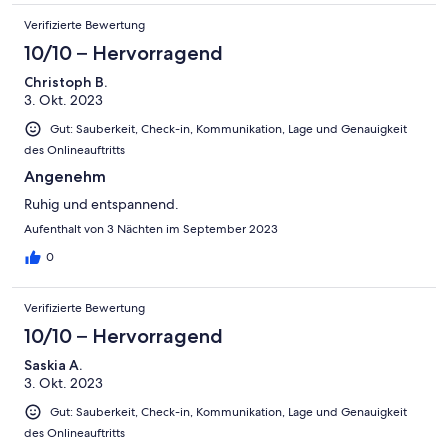
direkt vom Haus aus. Zu vielen anderen Attraktionen (Bastei,
Verifizierte Bewertung
Festung Königstein usw.) dauert es mit dem Auto auch nur 20
bis 30 Minuten.
10/10 – Hervorragend
Christoph B.
3. Okt. 2023
Gut: Sauberkeit, Check-in, Kommunikation, Lage und Genauigkeit
des Onlineauftritts
Angenehm
Ruhig und entspannend.
Aufenthalt von 3 Nächten im September 2023
0
Verifizierte Bewertung
10/10 – Hervorragend
Saskia A.
3. Okt. 2023
Gut: Sauberkeit, Check-in, Kommunikation, Lage und Genauigkeit
des Onlineauftritts