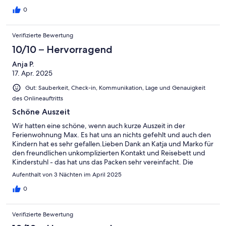
0
Verifizierte Bewertung
10/10 – Hervorragend
Anja P.
17. Apr. 2025
Gut: Sauberkeit, Check-in, Kommunikation, Lage und Genauigkeit
des Onlineauftritts
Schöne Auszeit
Wir hatten eine schöne, wenn auch kurze Auszeit in der
Ferienwohnung Max. Es hat uns an nichts gefehlt und auch den
Kindern hat es sehr gefallen.Lieben Dank an Katja und Marko für
den freundlichen unkomplizierten Kontakt und Reisebett und
Kinderstuhl - das hat uns das Packen sehr vereinfacht. Die
Gegend ist absolut eine Reise wert und wird auch für uns nicht
Aufenthalt von 3 Nächten im April 2025
das letzte Mal gewesen sein!
0
Verifizierte Bewertung