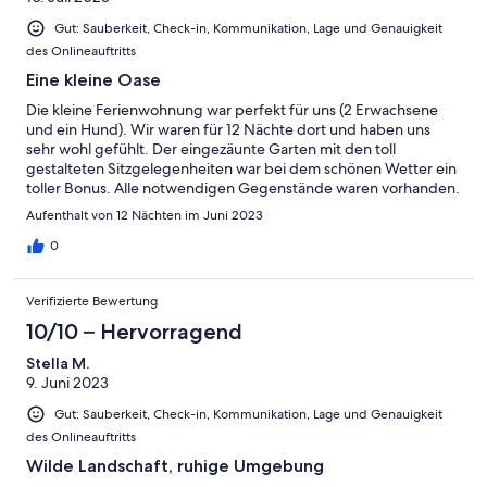
Gut: Sauberkeit, Check-in, Kommunikation, Lage und Genauigkeit
des Onlineauftritts
Eine kleine Oase
Die kleine Ferienwohnung war perfekt für uns (2 Erwachsene
und ein Hund). Wir waren für 12 Nächte dort und haben uns
sehr wohl gefühlt. Der eingezäunte Garten mit den toll
gestalteten Sitzgelegenheiten war bei dem schönen Wetter ein
toller Bonus. Alle notwendigen Gegenstände waren vorhanden.
Besonders positiv sind uns das gemütliche Ambiente und das
Aufenthalt von 12 Nächten im Juni 2023
sehr bequeme Bett (feste Matratze) aufgefallen.
0
Verifizierte Bewertung
10/10 – Hervorragend
Stella M.
9. Juni 2023
Gut: Sauberkeit, Check-in, Kommunikation, Lage und Genauigkeit
des Onlineauftritts
Wilde Landschaft, ruhige Umgebung