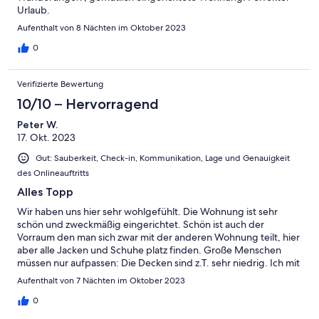
Urlaub.
Aufenthalt von 8 Nächten im Oktober 2023
0
Verifizierte Bewertung
10/10 – Hervorragend
Peter W.
17. Okt. 2023
Gut: Sauberkeit, Check-in, Kommunikation, Lage und Genauigkeit
des Onlineauftritts
Alles Topp
Wir haben uns hier sehr wohlgefühlt. Die Wohnung ist sehr
schön und zweckmäßig eingerichtet. Schön ist auch der
Vorraum den man sich zwar mit der anderen Wohnung teilt, hier
aber alle Jacken und Schuhe platz finden. Große Menschen
müssen nur aufpassen: Die Decken sind z.T. sehr niedrig. Ich mit
2 Metern musste immer aufpassen nicht gegen einen Balken zu
Aufenthalt von 7 Nächten im Oktober 2023
stoßen. Dieses urtümliche gepaart mit der 1a Renovierung
macht diese Wohnung aber aus. Daher kann ich sie absolut
0
weiterempfehlen. Desweiteren gibt es schöne Wanderungen