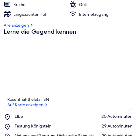
Küche
Grill
Eingezäunter Hof
Internetzugang
Alle anzeigen
Lerne die Gegend kennen
Rosenthal-Bielatal, SN
Auf Karte anzeigen
Place,
Elbe
‪20 Autominuten‬
Elbe
Auf Karte anzeigen
Place,
Festung Königstein
‪29 Autominuten‬
Festung
Place,
NationalparkZentrum Sächsische Schweiz
‪29 Autominuten‬