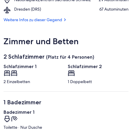
Königstein
NationalparkZentrum
Airport,
Dresden (DRS)
‪67 Autominuten‬
Sächsische
Dresden
Schweiz
(DRS)
Weitere Infos zu dieser Gegend
Zimmer und Betten
2 Schlafzimmer
(Platz für 4 Personen)
Schlafzimmer 1
Schlafzimmer 2
2 Einzelbetten
1 Doppelbett
1 Badezimmer
Badezimmer 1
Toilette · Nur Dusche