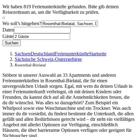
Wir haben 819 Ferienunterkünfte gefunden. Bitte gib deinen
Reisezeitraum an, um die Verfügbarkeit zu prüfen.
Wo soll’s hingehen?
Daten
Gäste
Suchen
Sachsen
Deutschland
Ferienunterkünfte
Startseite
Sächsische Schweiz-Osterzgebirge
Rosenthal-Bielatal
Stöbere in unserer Auswahl an 33 Apartments und anderen
Ferienunterkünften in Rosenthal-Bielatal, die für einen
unvergesslichen Urlaub sorgen. Egal, mit wem du deinen Urlaub in
einer Ferienunterkunft verbringst, ob mit deinen Kindern oder
Freunden, du kannst dich auf all die Annehmlichkeiten freuen, die
du dir wünschst. Was alles so dazugehört? Zum Beispiel ein
Whirlpool sowie eine Waschmaschine und ein Trockner. Was auch
immer du dir vorstellst, du findest bestimmt die Unterkunft, die allen
gefällt und allen Bedürfnissen gerecht wird – dir steht ein vielfältiges
Angebot mit allerlei Optionen zur Verfügung, einschließlich
Häusern, die über barrierarme Optionen verfügen oder geeignet für
Nichtraucher sind.