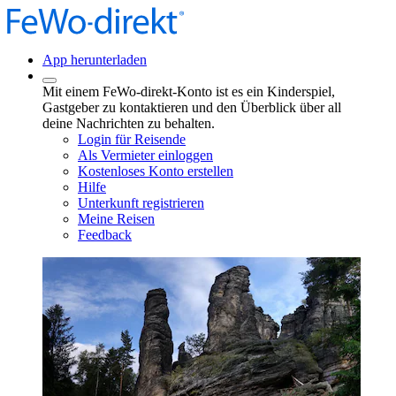
App herunterladen
Mit einem FeWo-direkt-Konto ist es ein Kinderspiel,
Gastgeber zu kontaktieren und den Überblick über all
deine Nachrichten zu behalten.
Login für Reisende
Als Vermieter einloggen
Kostenloses Konto erstellen
Hilfe
Unterkunft registrieren
Meine Reisen
Feedback