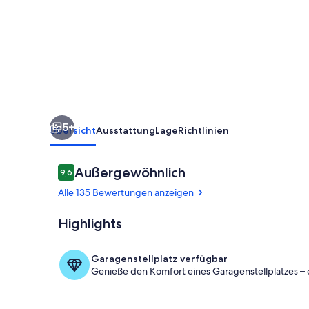
an
der
Elbe
5+
Übersicht
Ausstattung
Lage
Richtlinien
Bewertungen
Außergewöhnlich
9,6
9,6 von 10.
Alle 135 Bewertungen anzeigen
Highlights
Unterkunfts
Garagenstellplatz verfügbar
Genieße den Komfort eines Garagenstellplatzes – 