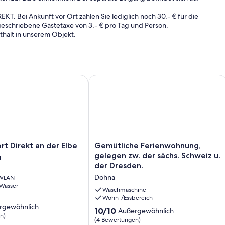
. Bei Ankunft vor Ort zahlen Sie lediglich noch 30,- € für die
geschriebene Gästetaxe von 3,- € pro Tag und Person.
halt in unserem Objekt.
 Direkt an der Elbe
Gemütliche Ferienwohnung, gelegen z
Gemütliche
rt Direkt an der Elbe
Gemütliche Ferienwohnung,
Ferienwohnung,
gelegen zw. der sächs. Schweiz u.
u
gelegen
der Dresden.
zw.
Dohna
 WLAN
der
 Wasser
sächs.
Waschmaschine
Schweiz
Wohn-/Essbereich
rgewöhnlich
u.
10.0
10/10
Außergewöhnlich
n)
der
von
(4 Bewertungen)