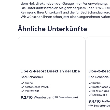
dem Hof, direkt neben der Garage ihrer Ferienwohnung.
Die Unterkunft bezahlen Sie ganz bequem über FEWO DIREKT
Reinigung Ihrer Unterkunft und die für Bad Schandau vor
Wir wünschen Ihnen schon jetzt einen angenehmen Aufent
Ähnliche Unterkünfte
Elbe-2-Resort Direkt an der Elbe
Elbe-3-Resort
Elbe-
Elbe-
Elbe-2-Resort Direkt an der Elbe
Elbe-3-Reso
2-
3-
Bad Schandau
Bad Schanda
Resort
Resort
Küche
Küche
Direkt
Direkt
Kostenloses WLAN
Kostenloses
an
an
Mikrowelle
Blick auf das
der
der
Mikrowelle
9.2
Elbe
9,2/10
Elbe
Wunderbar
(128 Bewertungen)
9.4
9,4/10
von
Auße
Bad
Bad
von
10,
Schandau
Schandau
(99 Bewertunge
10,