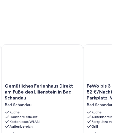
w. der sächs. Schweiz u. der Dresden.
Gemütliches Ferienhaus Direkt am Fuße des Lilienstein in Ba
FeWo bis 3 P. in Bad S
Gemütliches
FeWo
Gemütliches Ferienhaus Direkt
FeWo bis 3 P. in Bad
Ferienhaus
bis
am Fuße des Lilienstein in Bad
52 €/Nacht inkl. End
Direkt
3
Schandau
Parkplatz, WLAN
am
P.
Bad Schandau
Bad Schandau
Fuße
in
des
Bad
Küche
Küche
Lilienstein
Haustiere erlaubt
Schandau
Außenbereich
Kostenloses WLAN
Parkplätze verfügbar
in
ab
Außenbereich
Grill
Bad
52