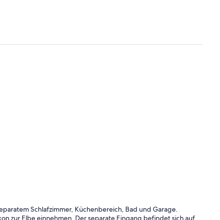
eparatem Schlafzimmer, Küchenbereich, Bad und Garage.
on zur Elbe einnehmen. Der separate Eingang befindet sich auf