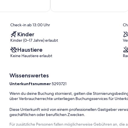
Dresden.
10,
ich,
Dohna
Außergewöhnlich,
(4
)
Bewertungen)
Check-in ab 13:00 Uhr
Ch
Kinder
Kinder (0–17 Jahre) erlaubt
Ve
Haustiere
Keine Haustiere erlaubt
Ra
Wissenswertes
Unterkunftsnummer
5293721
Wenn du deine Buchung stornierst, gelten die Stornierungsbe
über Verbraucherrechte unterliegen Buchungsservices für Unterk
Diese Unterkunft wird von einem professionellen Gastgeber verwa
geschäftlichen oder beruflichen Zwecken.
Für zusätzliche Personen fallen möglicherweise Gebühren an, die