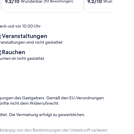
Schandau
€/Nacht
9.2
9.2
9,2/10
9,2/10
Wunderbar
Wunderbar
(53 Bewertungen)
(107
Bad
inkl.
von
von
Schandau
Endreinigung,
10,
10,
Parkplatz,
Wunderbar,
Wunderbar,
WLAN
(53
(107
eck-out vor 10:00 Uhr
Bad
Bewertungen)
Bewertungen)
Schandau
Veranstaltungen
ranstaltungen sind nicht gestattet
Rauchen
uchen ist nicht gestattet
dingungen des Gastgebers. Gemäß den EU-Verordnungen
ünfte nicht dem Widerrufsrecht.
ltet. Die Vermietung erfolgt zu gewerblichen,
 abhängig von den Bestimmungen der Unterkunft variieren