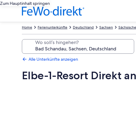
Zum Hauptinhalt springen
Home
Ferienunterkünfte
Deutschland
Sachsen
Sächsisch
Wo soll’s hingehen?
Alle Unterkünfte anzeigen
Elbe-1-Resort Direkt a
Fotogalerie
von
Elbe-
1-
Resort
Direkt