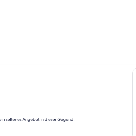
Zimmer
Speisen
gelände
ein seltenes Angebot in dieser Gegend.