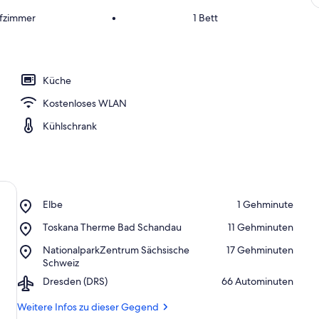
afzimmer
•
1 Bett
Küche
Kostenloses WLAN
Kühlschrank
Place,
Elbe
‪1 Gehminute‬
Elbe
Place,
Toskana Therme Bad Schandau
‪11 Gehminuten‬
Toskana
Place,
NationalparkZentrum Sächsische
‪17 Gehminuten‬
Therme
NationalparkZentrum
Schweiz
Bad
Sächsische
Schandau
Airport,
Dresden (DRS)
‪66 Autominuten‬
Schweiz
Dresden
(DRS)
Weitere Infos zu dieser Gegend