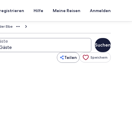
registrieren
Hilfe
Meine Reisen
Anmelden
der Elbe
äste
Suchen
Teilen
Speichern