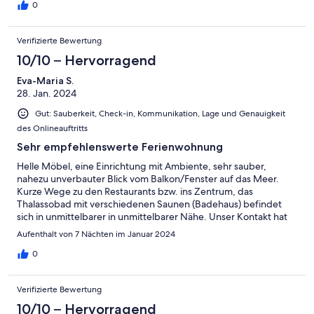
0
Verifizierte Bewertung
10/10 – Hervorragend
Eva-Maria S.
28. Jan. 2024
Gut: Sauberkeit, Check-in, Kommunikation, Lage und Genauigkeit
des Onlineauftritts
Sehr empfehlenswerte Ferienwohnung
Helle Möbel, eine Einrichtung mit Ambiente, sehr sauber,
nahezu unverbauter Blick vom Balkon/Fenster auf das Meer.
Kurze Wege zu den Restaurants bzw. ins Zentrum, das
Thalassobad mit verschiedenen Saunen (Badehaus) befindet
sich in unmittelbarer in unmittelbarer Nähe. Unser Kontakt hat
nicht mit der Agentur statt gefunden, sondern mit dem sehr
Aufenthalt von 7 Nächten im Januar 2024
freundlichen Vermieter/Gastgeber, der wiederholt unsere
Fragen umgehend beantwortete.
0
Verifizierte Bewertung
10/10 – Hervorragend