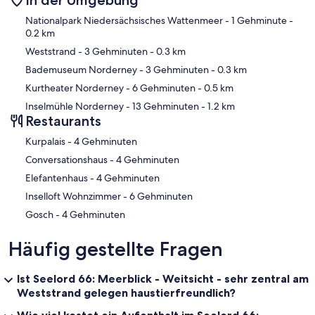
Karte
Nationalpark Niedersächsisches Wattenmeer
- 1 Gehminute
-
0.2 km
Weststrand
- 3 Gehminuten
- 0.3 km
Bademuseum Norderney
- 3 Gehminuten
- 0.3 km
Kurtheater Norderney
- 6 Gehminuten
- 0.5 km
Inselmühle Norderney
- 13 Gehminuten
- 1.2 km
Restaurants
‪Kurpalais - ‬4 Gehminuten
‪Conversationshaus - ‬4 Gehminuten
‪Elefantenhaus - ‬4 Gehminuten
‪Inselloft Wohnzimmer - ‬6 Gehminuten
‪Gosch - ‬4 Gehminuten
Häufig gestellte Fragen
Ist Seelord 66: Meerblick - Weitsicht - sehr zentral am
Weststrand gelegen haustierfreundlich?
Wie viel kostet ein Aufenthalt im Seelord 66: