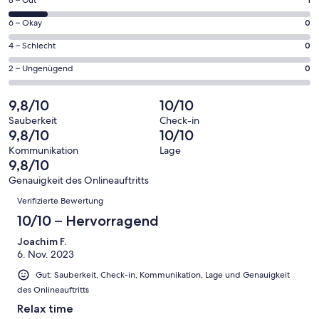
1
insgesamt
geöffnet
von
8
0
6 – Okay
0
insgesamt
Gästebewertungen
von
8
0
4 – Schlecht
0
haben
insgesamt
Gästebewertungen
von
eine
8
0
2 – Ungenügend
0
haben
insgesamt
Bewertung
Gästebewertungen
von
eine
8
von
haben
insgesamt
9,8/10
10/10
Bewertung
Gästebewertungen
10
eine
8
von
haben
Sauberkeit
Check-in
-
Bewertung
Gästebewertungen
9,8/10
10/10
8
eine
Hervorragend
von
haben
-
Bewertung
Kommunikation
Lage
6
eine
9,8/10
Gut
von
-
Bewertung
4
Genauigkeit des Onlineauftritts
Okay
von
Bewertungen
-
Verifizierte Bewertung
2
Schlecht
-
10/10 – Hervorragend
Ungenügend
Joachim F.
6. Nov. 2023
Gut: Sauberkeit, Check-in, Kommunikation, Lage und Genauigkeit
des Onlineauftritts
Relax time