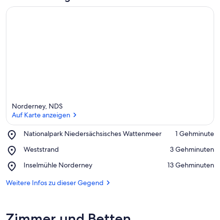
Norderney, NDS
Auf Karte anzeigen
Place,
Nationalpark Niedersächsisches Wattenmeer
‪1 Gehminute‬
Nationalpark
Auf Karte anzeigen
Place,
Weststrand
‪3 Gehminuten‬
Niedersächsisches
Weststrand
Wattenmeer
Place,
Inselmühle Norderney
‪13 Gehminuten‬
Inselmühle
Norderney
Weitere Infos zu dieser Gegend
Zimmer und Betten