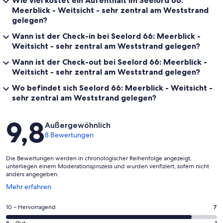
Meerblick - Weitsicht - sehr zentral am Weststrand
gelegen?
Wann ist der Check-in bei Seelord 66: Meerblick -
Weitsicht - sehr zentral am Weststrand gelegen?
Wann ist der Check-out bei Seelord 66: Meerblick -
Weitsicht - sehr zentral am Weststrand gelegen?
Wo befindet sich Seelord 66: Meerblick - Weitsicht -
sehr zentral am Weststrand gelegen?
Bewertungen
9,8
Außergewöhnlich
8 Bewertungen
Die Bewertungen werden in chronologischer Reihenfolge angezeigt,
unterliegen einem Moderationsprozess und wurden verifiziert, sofern nicht
anders angegeben.
Wird
Mehr erfahren
in
einem
7
10 – Hervorragend
7
neuen
von
Fenster
8 – Gut
1