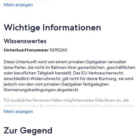
Mehr anzeigen
Abstellraum für Fahrräder und Gepäckstücke:
Während Ihres Aufenthalts können Sie auch den zum Apartment
gehörenden Abstellraum im Erdgeschoss nutzen. Dort können Sie
Wichtige Informationen
Ihr Reisegepäck und Ihre Fahrräder sicher unterbringen. Der
Schlüssel ist in der Wohnung am Schlüsselbrett hinterlegt.
Wissenswertes
Weitere Informationen:
Unterkunftsnummer
5295260
Jeder Gast erhält frische Handtücher, die Betten sind bei Anreise
frisch bezogen, das Apartment gereinigt. Die Anreise erfolgt ab
14.00 Uhr, die Abreise bis 10 Uhr, da die Wohnung meist direkt im
Diese Unterkunft wird von einem privaten Gastgeber verwaltet
Anschluss gereinigt und für neue Gäste vorbereitet wird.
(eine Partei, die nicht im Rahmen ihrer gewerblichen, geschäftlichen
oder beruflichen Tätigkeit handelt). Das EU-Verbraucherrecht,
Unsere 2-Zimmer-Wohnung "No. 68" (nur zwei Balkone weiter)
einschließlich Widerrufsrecht, gilt nicht für deine Buchung, sie wird
finden Sie hier:
jedoch von den vom privaten Gastgeber festgelegten
Stornierungsbedingungen abgedeckt.
www.fewo-direkt.de/ferienwohnung-ferienhaus/p2984139?
Für zusätzliche Personen fallen möglicherweise Gebühren an, die
adultsCount=2&arrival=2023-04-16&departure=2023-04-23
abhängig von den Bestimmungen der Unterkunft variieren können.
Mehr anzeigen
Dort sehen Sie auch Bewertungen ehemaliger Urlauber:innen
unserer anderen Unterkunft im Haus.
Zur Gegend