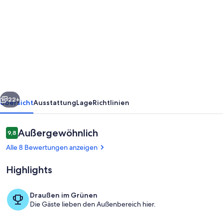
von
Seelord
66:
Meerblick
-
Weitsicht
-
rück
Weiter
sehr
22+
Übersicht
Ausstattung
Lage
Richtlinien
zentral
am
Bewertungen
Außergewöhnlich
9,8
9,8 von 10.
Weststrand
Alle 8 Bewertungen anzeigen
gelegen
Highlights
Draußen im Grünen
Die Gäste lieben den Außenbereich hier.
Aussicht Balkon Weststrand