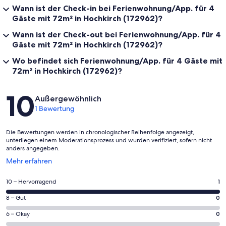
Wann ist der Check-in bei Ferienwohnung/App. für 4
Gäste mit 72m² in Hochkirch (172962)?
Wann ist der Check-out bei Ferienwohnung/App. für 4
Gäste mit 72m² in Hochkirch (172962)?
Wo befindet sich Ferienwohnung/App. für 4 Gäste mit
72m² in Hochkirch (172962)?
Bewertungen
10
Außergewöhnlich
1 Bewertung
Die Bewertungen werden in chronologischer Reihenfolge angezeigt,
unterliegen einem Moderationsprozess und wurden verifiziert, sofern nicht
anders angegeben.
Wird
Mehr erfahren
in
einem
1
10 – Hervorragend
1
neuen
von
Fenster
0
8 – Gut
0
insgesamt
geöffnet
von
1
0
6 – Okay
0
insgesamt
Gästebewertungen
von