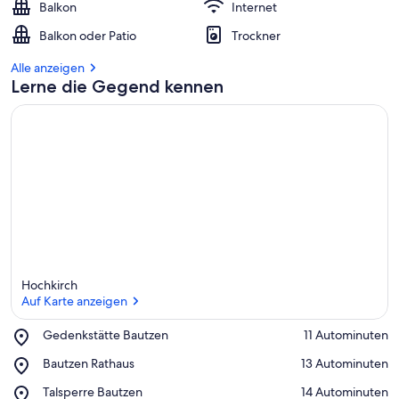
Balkon
Internet
Balkon oder Patio
Trockner
Alle anzeigen
Lerne die Gegend kennen
Hochkirch
Auf Karte anzeigen
Place,
Gedenkstätte Bautzen
‪11 Autominuten‬
Gedenkstätte
Auf Karte anzeigen
Place,
Bautzen Rathaus
‪13 Autominuten‬
Bautzen
Bautzen
Place,
Talsperre Bautzen
‪14 Autominuten‬
Rathaus