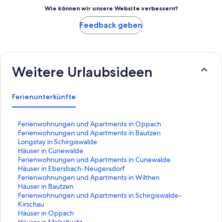
Wie können wir unsere Website verbessern?
Feedback geben
Weitere Urlaubsideen
Ferienunterkünfte
L
Ferienwohnungen und Apartments in Oppach
i
L
Ferienwohnungen und Apartments in Bautzen
n
i
L
Longstay in Schirgiswalde
k
n
i
L
Häuser in Cunewalde
,
k
n
i
L
Ferienwohnungen und Apartments in Cunewalde
d
,
k
n
i
L
Häuser in Ebersbach-Neugersdorf
e
d
,
k
n
i
L
Ferienwohnungen und Apartments in Wilthen
r
e
d
,
k
n
i
L
Häuser in Bautzen
d
r
e
d
,
k
n
i
L
Ferienwohnungen und Apartments in Schirgiswalde-
i
d
r
e
d
,
k
n
i
Kirschau
e
i
d
r
e
d
,
k
n
L
Häuser in Oppach
f
e
i
d
r
e
d
,
k
i
L