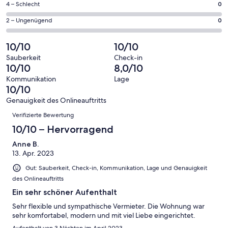
1
0
4 – Schlecht
0
haben
insgesamt
Gästebewertungen
von
eine
1
0
2 – Ungenügend
0
haben
insgesamt
Bewertung
Gästebewertungen
von
eine
1
von
haben
insgesamt
10/10
10/10
Bewertung
Gästebewertungen
10
eine
1
von
haben
Sauberkeit
Check-in
-
Bewertung
Gästebewertungen
10/10
8,0/10
8
eine
Hervorragend
von
haben
-
Bewertung
Kommunikation
Lage
6
eine
10/10
Gut
von
-
Bewertung
4
Genauigkeit des Onlineauftritts
Okay
von
Bewertungen
-
Verifizierte Bewertung
2
Schlecht
-
10/10 – Hervorragend
Ungenügend
Anne B.
13. Apr. 2023
Gut: Sauberkeit, Check-in, Kommunikation, Lage und Genauigkeit
des Onlineauftritts
Ein sehr schöner Aufenthalt
Sehr flexible und sympathische Vermieter. Die Wohnung war
sehr komfortabel, modern und mit viel Liebe eingerichtet.