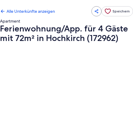
Alle Unterkünfte anzeigen
Speichern
Apartment
Ferienwohnung/App. für 4 Gäste
mit 72m² in Hochkirch (172962)
Fotogalerie
von
Ferienwohnung/App.