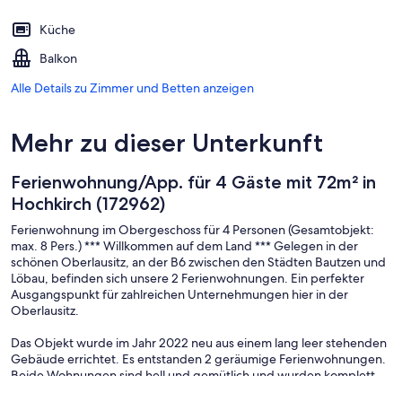
Küche
Balkon
Alle Details zu Zimmer und Betten anzeigen
Mehr zu dieser Unterkunft
Ferienwohnung/App. für 4 Gäste mit 72m² in
Hochkirch (172962)
Ferienwohnung im Obergeschoss für 4 Personen (Gesamtobjekt:
max. 8 Pers.) *** Willkommen auf dem Land *** Gelegen in der
schönen Oberlausitz, an der B6 zwischen den Städten Bautzen und
Löbau, befinden sich unsere 2 Ferienwohnungen. Ein perfekter
Ausgangspunkt für zahlreichen Unternehmungen hier in der
Oberlausitz.
Das Objekt wurde im Jahr 2022 neu aus einem lang leer stehenden
Gebäude errichtet. Es entstanden 2 geräumige Ferienwohnungen.
Beide Wohnungen sind hell und gemütlich und wurden komplett
mit neuen Möbeln ausgestattet. Verbunden sind diese über ein