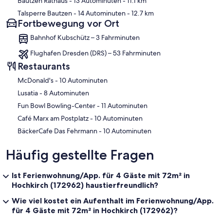
Bautzen Rathaus
- 13 Autominuten
- 11.1 km
Talsperre Bautzen
- 14 Autominuten
- 12.7 km
Fortbewegung vor Ort
Bahnhof Kubschütz – 3 Fahrminuten
Flughafen Dresden (DRS) – 53 Fahrminuten
Restaurants
‪McDonald's - ‬10 Autominuten
‪Lusatia - ‬8 Autominuten
‪Fun Bowl Bowling-Center - ‬11 Autominuten
‪Café Marx am Postplatz - ‬10 Autominuten
‪BäckerCafe Das Fehrmann - ‬10 Autominuten
Häufig gestellte Fragen
Ist Ferienwohnung/App. für 4 Gäste mit 72m² in
Hochkirch (172962) haustierfreundlich?
Wie viel kostet ein Aufenthalt im Ferienwohnung/App.
für 4 Gäste mit 72m² in Hochkirch (172962)?