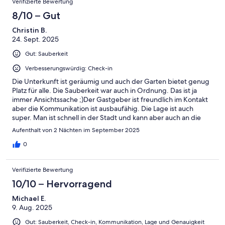
Verifizierte Bewertung
8/10 – Gut
Christin B.
24. Sept. 2025
Gut: Sauberkeit
Verbesserungswürdig: Check-in
Die Unterkunft ist geräumig und auch der Garten bietet genug
Platz für alle. Die Sauberkeit war auch in Ordnung. Das ist ja
immer Ansichtssache ;)Der Gastgeber ist freundlich im Kontakt
aber die Kommunikation ist ausbaufähig. Die Lage ist auch
super. Man ist schnell in der Stadt und kann aber auch an die
Seen laufen oder Rad fahren.Für ein Wochenende eine gute
Aufenthalt von 2 Nächten im September 2025
Unterkunft.
0
Verifizierte Bewertung
10/10 – Hervorragend
Michael E.
9. Aug. 2025
Gut: Sauberkeit, Check-in, Kommunikation, Lage und Genauigkeit