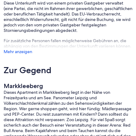
Diese Unterkunft wird von einem privaten Gastgeber verwaltet
(eine Partei, die nicht im Rahmen ihrer gewerblichen, geschäftlichen
oder beruflichen Tätigkeit handelt). Das EU-Verbraucherrecht,
einschließlich Widerrufsrecht, gilt nicht für deine Buchung, sie wird
jedoch von den vom privaten Gastgeber festgelegten
Stornierungsbedingungen abgedeckt.
Für zusätzliche Personen fallen möglicherweise Gebühren an, die
abhängig von den Bestimmungen der Unterkunft variieren können.
Mehr anzeigen
Zur Gegend
Markkleeberg
Dieses Apartment in Markkleeberg liegt in der Nähe von
Freizeitparks und am See. Panometer Leipzig und
Völkerschlachtdenkmal zählen zu den Sehenswürdigkeiten der
Region. Wer gerne shoppen geht, wird hier fündig: Mädlerpassage
und PEP-Center. Du reist zusammen mit Kindern? Dann solltest du
diese Attraktion nicht verpassen: Zoo Leipzig. Für viel Spaß sorgt
sicherlich auch der Besuch einer Veranstaltung in dieser Arena: Red
Bull Arena. Beim Kajakfahren und beim Tauchen kannst du die
umliegende Wasserwelt erkunden oder aber du stürzt dich auf den