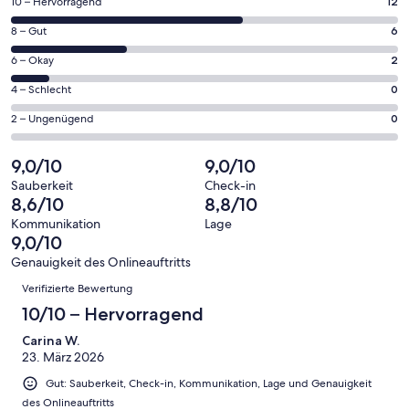
12
10 – Hervorragend
12
neuen
von
Fenster
6
8 – Gut
6
insgesamt
geöffnet
von
20
2
6 – Okay
2
insgesamt
Gästebewertungen
von
20
0
4 – Schlecht
0
haben
insgesamt
Gästebewertungen
von
eine
20
0
2 – Ungenügend
0
haben
insgesamt
Bewertung
Gästebewertungen
von
eine
20
von
haben
insgesamt
9,0/10
9,0/10
Bewertung
Gästebewertungen
10
eine
20
von
haben
Sauberkeit
Check-in
-
Bewertung
Gästebewertungen
8,6/10
8,8/10
8
eine
Hervorragend
von
haben
-
Bewertung
Kommunikation
Lage
6
eine
9,0/10
Gut
von
-
Bewertung
4
Genauigkeit des Onlineauftritts
Okay
von
Bewertungen
-
Verifizierte Bewertung
2
Schlecht
-
10/10 – Hervorragend
Ungenügend
Carina W.
23. März 2026
Gut: Sauberkeit, Check-in, Kommunikation, Lage und Genauigkeit
des Onlineauftritts