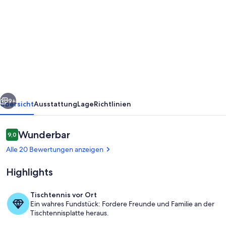
von
*NEU*
Moderne
Ferienwohnung
im
schönen
Leipziger
rück
Weiter
Neuseenland!
9+
Übersicht
Ausstattung
Lage
Richtlinien
Bewertungen
Wunderbar
9,0
9,0 von 10.
Alle 20 Bewertungen anzeigen
Highlights
Tischtennis vor Ort
Ein wahres Fundstück: Fordere Freunde und Familie an der
Wohn-/Esszimmer
Tischtennisplatte heraus.