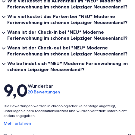
Wie viel kostet ein Aufenthalt im *NEU* Moderne
Ferienwohnung im schönen Leipziger Neuseenland!?
Wie viel kostet das Parken bei *NEU* Moderne
Ferienwohnung im schönen Leipziger Neuseenland!?
Wann ist der Check-in bei *NEU* Moderne
Ferienwohnung im schönen Leipziger Neuseenland!?
Wann ist der Check-out bei *NEU* Moderne
Ferienwohnung im schönen Leipziger Neuseenland!?
Wo befindet sich *NEU* Moderne Ferienwohnung im
schönen Leipziger Neuseenland!?
Bewertungen
9,0
Wunderbar
20 Bewertungen
Die Bewertungen werden in chronologischer Reihenfolge angezeigt,
unterliegen einem Moderationsprozess und wurden verifiziert, sofern nicht
anders angegeben.
Wird
Mehr erfahren
in
einem