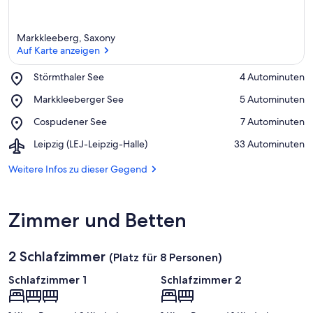
Markkleeberg, Saxony
Auf Karte anzeigen
Place,
Störmthaler See
‪4 Autominuten‬
Störmthaler
Auf Karte anzeigen
Place,
Markkleeberger See
‪5 Autominuten‬
See
Markkleeberger
Place,
Cospudener See
‪7 Autominuten‬
See
Cospudener
Airport,
Leipzig (LEJ-Leipzig-Halle)
‪33 Autominuten‬
See
Leipzig
(LEJ-
Weitere Infos zu dieser Gegend
Leipzig-
Halle)
Zimmer und Betten
2 Schlafzimmer
(Platz für 8 Personen)
Schlafzimmer 1
Schlafzimmer 2