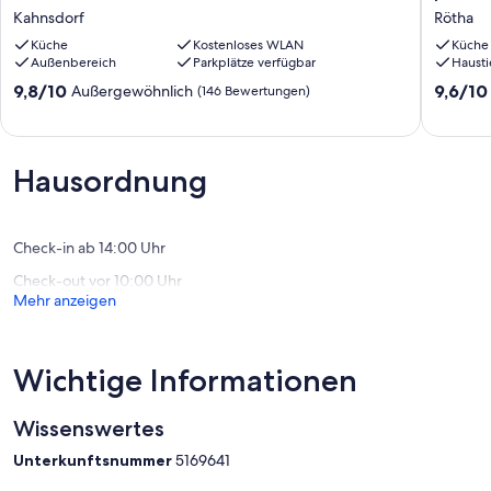
direkt
mit
Kahnsdorf
Rötha
im
privater
Hainer
Küche
Kostenloses WLAN
Terrasse
Küche
Außenbereich
Parkplätze verfügbar
Hausti
See
und
mit
Wi-
9.8
9.6
9,8/10
9,6/10
Außergewöhnlich
(146 Bewertungen)
Boot
Fi
von
von
Kahnsdorf
Rötha
10,
10,
Außergewöhnlich,
Außerge
(146
(4
Hausordnung
Bewertungen)
Bewert
Check-in ab 14:00 Uhr
Check-out vor 10:00 Uhr
Mehr anzeigen
Wichtige Informationen
Wissenswertes
Unterkunftsnummer
5169641