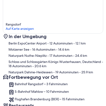
Schlafzimmer 4
- Doppelbett (von 1,31 m bis 1,50 m Breite)
Badezimmer
Badezimmer 1
- Waschbecken
Rangsdorf
Sanitäre Einrichtungsgegenstände in der Ferienunterkunft
Auf Karte anzeigen
- Dusche
- Toilette
In der Umgebung
Karte
Berlin ExpoCenter Airport
- 12 Autominuten
- 12.1 km
Kochen/Wohnen
- Kaffeemaschine: Kaffeemaschine
Motzener See
- 16 Autominuten
- 14.6 km
- Kühl-/Gefrierschrank: Gefrierfach, Tiefkühlschrank, Kühlschrank
Naturpark Nuthe-Nieplitz
- 17 Autominuten
- 24.4 km
- Herd: Herd
- Backofen
Schloss und Schlossgärten Königs Wusterhausen, Deutschland
-
- Toaster
18 Autominuten
- 20.6 km
- Wasserkocher
Naturpark Dahme-Heideseen
- 19 Autominuten
- 25.9 km
- Spülmaschine
Fortbewegung vor Ort
- Geschirrtücher
- Größe der Küche: 12 m²
Bahnhof Rangsdorf – 3 Fahrminuten
- Anzahl Esstische: 1
- Gesamtzahl Sitzplätze: 4
S-Bahnhof Mahlow – 10 Fahrminuten
- Anzahl Wohnzimmer: 1
Flughafen Brandenburg (BER) – 15 Fahrminuten
Entertainment
Restaurants