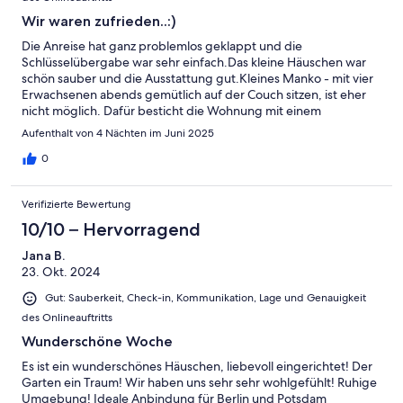
Wir waren zufrieden..:)
Die Anreise hat ganz problemlos geklappt und die
Schlüsselübergabe war sehr einfach.Das kleine Häuschen war
schön sauber und die Ausstattung gut.Kleines Manko - mit vier
Erwachsenen abends gemütlich auf der Couch sitzen, ist eher
nicht möglich. Dafür besticht die Wohnung mit einem
traumhaften Garten - der auch bei Regen nutzbar ist!
Aufenthalt von 4 Nächten im Juni 2025
0
Verifizierte Bewertung
10/10 – Hervorragend
Jana B.
23. Okt. 2024
Gut: Sauberkeit, Check-in, Kommunikation, Lage und Genauigkeit
des Onlineauftritts
Wunderschöne Woche
Es ist ein wunderschönes Häuschen, liebevoll eingerichtet! Der
Garten ein Traum! Wir haben uns sehr sehr wohlgefühlt! Ruhige
Umgebung! Ideale Anbindung für Berlin und Potsdam