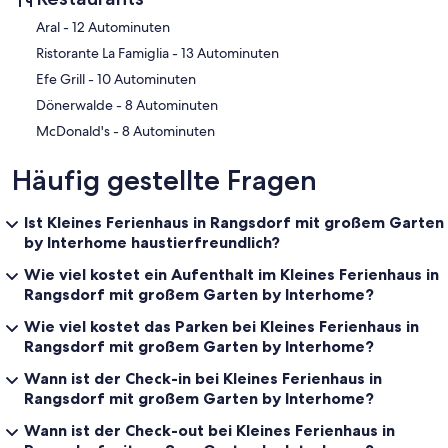
- Fernseher: TV, Sat.-TV
- Gesellschaftsspiele für Erwachsene
‪Aral - ‬12 Autominuten
‪Ristorante La Famiglia - ‬13 Autominuten
Hauswirtschaft
- Waschmaschine: zur alleinigen Nutzung im Objekt
‪Efe Grill - ‬10 Autominuten
- Bügeleisen
‪Dönerwalde - ‬8 Autominuten
- Staubsauger
‪McDonald's - ‬8 Autominuten
Nachhaltigkeit
- Abfallrecycling
Häufig gestellte Fragen
- Bioabfall verfügbar
- Fahrrad kostenlos
Ist Kleines Ferienhaus in Rangsdorf mit großem Garten
- Hausisolierung
by Interhome haustierfreundlich?
Außenbereich
Wie viel kostet ein Aufenthalt im Kleines Ferienhaus in
- Wintergarten
Rangsdorf mit großem Garten by Interhome?
- Veranda
- Grill: Grill
Wie viel kostet das Parken bei Kleines Ferienhaus in
Rangsdorf mit großem Garten by Interhome?
Umgebung
- nächstgelegene Ortsmitte: 2,0 km
Wann ist der Check-in bei Kleines Ferienhaus in
- Lebensmittelhandel: 500 m
Rangsdorf mit großem Garten by Interhome?
- Cafés/Restaurants: 1,0 km
- Bahnhof: 2,0 km
Wann ist der Check-out bei Kleines Ferienhaus in
- Flughafen: 17,0 km