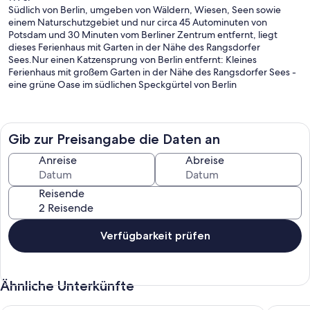
Südlich von Berlin, umgeben von Wäldern, Wiesen, Seen sowie
einem Naturschutzgebiet und nur circa 45 Autominuten von
Potsdam und 30 Minuten vom Berliner Zentrum entfernt, liegt
dieses Ferienhaus mit Garten in der Nähe des Rangsdorfer
Sees.Nur einen Katzensprung von Berlin entfernt: Kleines
Ferienhaus mit großem Garten in der Nähe des Rangsdorfer Sees -
eine grüne Oase im südlichen Speckgürtel von Berlin
Das im Landhausstil eingerichtete Ferienhaus mit zwei separaten
Schlafzimmern, großer Wohnküche und Wohnraum lädt zum
gemütlichen Verweilen ein. Das stilvoll und gemütlich ausgestattete
Gib zur Preisangabe die Daten an
Ferienhaus mit Garten und Terasse bietet Raum für einen
entspannten und erholsamen Aufenthalt. Die gesamte Wohnfläche
Anreise
Abreise
von ca. 70 qm ist ebenerdig. Es gibt lediglich zwei Stufen am
Eingang und am Übergang in den Wohnbereich. Die Wohnküche ist
Reisende
voll eingerichtet. Den Gästen stehen hier Herd, Backofen,
Kühlschrank mit Gefrierfach, Spülbecken, Wasch- und
Spülmaschine, Wasserkocher, Toaster und Kaffeemaschine zur
Verfügung. Auch eine Sitzgelegenheit für vier Personen ist
Verfügbarkeit prüfen
vorhanden. Das Badezimmer ist mit Waschbecken, Toilette und
Dusche ausgestattet, Handtücher sind inklusive. Die beiden
Schlafzimmer haben je ein Doppelbett mit den Abmessungen 140 x
Ähnliche Unterkünfte
200 cm, eine Kommode und einen Kleiderschrank. Bettwäsche
wird zur Verfügung gestellt. Der Wohnbereich bietet Sat.-TV, eine
Kommode, ein Sofa, Sessel und einen Esstisch mit vier Stühlen. Alle