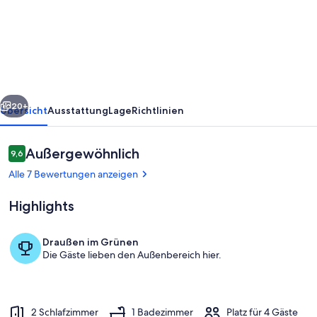
Ferienhaus
in
Rangsdorf
mit
großem
rück
Weiter
Garten
20+
Übersicht
Ausstattung
Lage
Richtlinien
by
Interhome
Bewertungen
Außergewöhnlich
9,6
9,6 von 10.
Alle 7 Bewertungen anzeigen
Highlights
Draußen im Grünen
Die Gäste lieben den Außenbereich hier.
Unterkunftsgelände
2 Schlafzimmer
1 Badezimmer
Platz für 4 Gäste