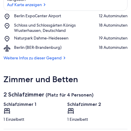
Auf Karte anzeigen
Place,
Berlin ExpoCenter Airport
‪12 Autominuten‬
Berlin
Auf Karte anzeigen
Place,
Schloss und Schlossgärten Königs
‪18 Autominuten‬
ExpoCenter
Schloss
Wusterhausen, Deutschland
Airport
und
Place,
Naturpark Dahme-Heideseen
‪19 Autominuten‬
Schlossgärten
Naturpark
Königs
Airport,
Berlin (BER-Brandenburg)
‪18 Autominuten‬
Dahme-
Wusterhausen,
Berlin
Heideseen
Deutschland
(BER-
Weitere Infos zu dieser Gegend
Brandenburg)
Zimmer und Betten
2 Schlafzimmer
(Platz für 4 Personen)
Schlafzimmer 1
Schlafzimmer 2
1 Einzelbett
1 Einzelbett