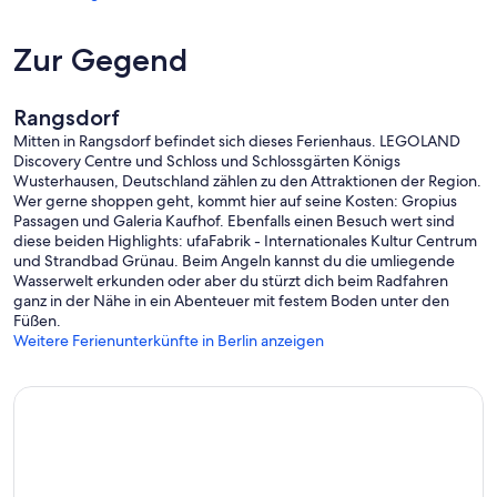
Basisinformationen
- Erlaubte Haustiere: keins
Zur Gegend
- Art d. Gebäudes: Bungalow
- Grundstücksfläche: 700 m²
- Baujahr: 1970
Rangsdorf
- letzte umfassende Renovierung: 2019
Mitten in Rangsdorf befindet sich dieses Ferienhaus. LEGOLAND
- freistehend
Discovery Centre und Schloss und Schlossgärten Königs
- Schlafzimmeranzahl: 2
Wusterhausen, Deutschland zählen zu den Attraktionen der Region.
- Badezimmeranzahl: 1
Wer gerne shoppen geht, kommt hier auf seine Kosten: Gropius
Passagen und Galeria Kaufhof. Ebenfalls einen Besuch wert sind
Top Merkmale
diese beiden Highlights: ufaFabrik - Internationales Kultur Centrum
- WLAN
und Strandbad Grünau. Beim Angeln kannst du die umliegende
- Heizung: überall
Wasserwelt erkunden oder aber du stürzt dich beim Radfahren
- Terrasse
ganz in der Nähe in ein Abenteuer mit festem Boden unter den
- Garten: zur alleinigen Nutzung
Füßen.
- komplett eingefriedet (mit Mauer, Zaun oder Hecke)
Weitere Ferienunterkünfte in Berlin anzeigen
- Private PKW-Stellplätze insgesamt für diese Unterkunft: 2
- ㄴ davon Garagenstellplätze: keinen
- ㄴ davon Carport-Stellplätze: keinen
- ㄴ davon private Außen­stellplätze: 2
Schlafen
Schlafzimmer 1
- Doppelbett (von 1,31 m bis 1,50 m Breite)