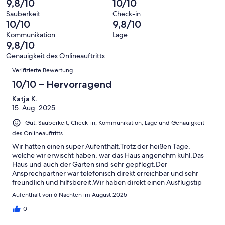
9,8/10
10/10
Bewertung
Gästebewertungen
10
eine
7
von
haben
Sauberkeit
Check-in
-
Bewertung
Gästebewertungen
10/10
9,8/10
8
eine
Hervorragend
von
haben
-
Bewertung
Kommunikation
Lage
6
eine
9,8/10
Gut
von
-
Bewertung
4
Genauigkeit des Onlineauftritts
Okay
von
Bewertungen
-
Verifizierte Bewertung
2
Schlecht
-
10/10 – Hervorragend
Ungenügend
Katja K.
15. Aug. 2025
Gut: Sauberkeit, Check-in, Kommunikation, Lage und Genauigkeit
des Onlineauftritts
Wir hatten einen super Aufenthalt.Trotz der heißen Tage,
welche wir erwischt haben, war das Haus angenehm kühl.Das
Haus und auch der Garten sind sehr gepflegt.Der
Ansprechpartner war telefonisch direkt erreichbar und sehr
freundlich und hilfsbereit.Wir haben direkt einen Ausflugstip
zum nahe gelegen See erhalten.Im Haus ist alles vorhanden,
Aufenthalt von 6 Nächten im August 2025
was man üblicher Weise benötigt.Wir sind mehr als zufrieden
und kommen gern wieder.
0