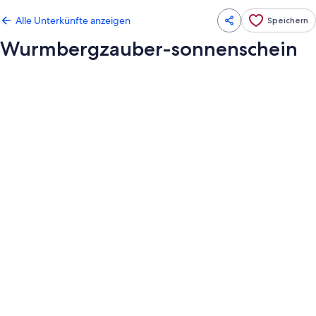
Alle Unterkünfte anzeigen
Speichern
Wurmbergzauber-sonnenschein
Fotogalerie
von
Wurmbergzauber-
sonnenschein