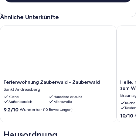
Ähnliche Unterkünfte
Ferienwohnung Zauberwald - Zauberwald
Helle, r
Ferienwohnung
Helle,
Ferienwohnung Zauberwald - Zauberwald
Helle, ruhige Wohnung 
Zauberwald
ruhige
zum W
Sankt Andreasberg
-
Wohnu
Braunla
Küche
Haustiere erlaubt
Zauberwald
mit
Außenbereich
Mikrowelle
Sankt
schöner
Küche
Koste
Andreasberg
Aussicht
9.2
9,2/10
Wunderbar
(10 Bewertungen)
zum
von
10.0
10/10
Wurmbe
10,
von
und
Wunderbar,
10,
Balkon
(10
Außerge
Hausordnung