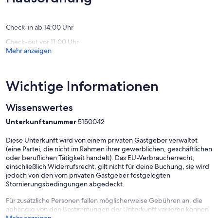
Braunla
Bewertungen)
(53
Bewert
Check-in ab 14:00 Uhr
Check-out vor 11:00 Uhr
Mehr anzeigen
Wichtige Informationen
Wissenswertes
Unterkunftsnummer
5150042
Diese Unterkunft wird von einem privaten Gastgeber verwaltet
(eine Partei, die nicht im Rahmen ihrer gewerblichen, geschäftlichen
oder beruflichen Tätigkeit handelt). Das EU-Verbraucherrecht,
einschließlich Widerrufsrecht, gilt nicht für deine Buchung, sie wird
jedoch von den vom privaten Gastgeber festgelegten
Stornierungsbedingungen abgedeckt.
Für zusätzliche Personen fallen möglicherweise Gebühren an, die
abhängig von den Bestimmungen der Unterkunft variieren können.