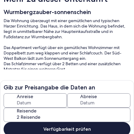
Wurmbergzauber-sonnenschein
Die Wohnung überzeugt mit einer gemütlichen und typischen
Harzer Einrichtung. Das Haus, in dem sich die Wohnung befindet,
liegt in unmittelbarer Nähe zur Haupteinkaufsstraße und in
Fußdistanz zur Wurmbergbahn.
Das Apartment verfügt über ein gemütliches Wohnzimmer mit
Doppelbett zum weg klappen und einer Schlafcouch. Der Süd-
West Balkon lädt zum Sonnenuntergang ein.
Das Schlafzimmer verfügt über 2 Betten und einer zusätzlichen
Matratze für einen weiteren Gast.
Die Wohnung ist komplett Laminiert, sowie einem TV, DVD Player,
Radio und CD Player. Es gibt zudem freies Internet
(200GB pro Monat verfügbar).
Gib zur Preisangabe die Daten an
Die Küche des Apartments ist voll stargestattet und hat eine
Anreise
Abreise
Sitzecke für 6 Personen. Eine Nespresso-Machine ist vorhanden.
Bitte b.B. Kapseln mitbringen.
Reisende
Die Wohnung wird auch privat genutzt und ist daher keine sterile
Ferienwohnung, sondern ein gemütliche eingerichtete
Ferienapartment. Im Haus gibt es eine Tischtennisplatte!
Verfügbarkeit prüfen