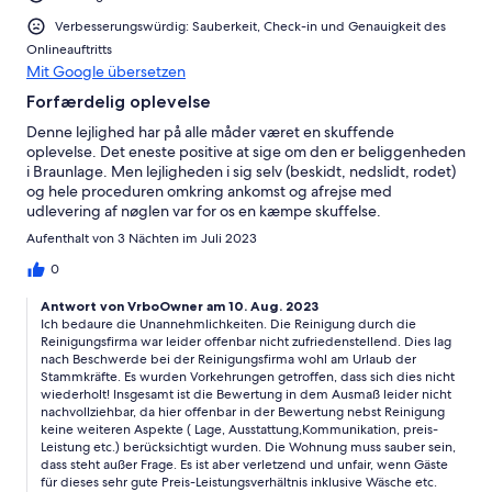
Verbesserungswürdig: Sauberkeit, Check-in und Genauigkeit des
Onlineauftritts
Mit Google übersetzen
Forfærdelig oplevelse
Denne lejlighed har på alle måder været en skuffende
oplevelse. Det eneste positive at sige om den er beliggenheden
i Braunlage. Men lejligheden i sig selv (beskidt, nedslidt, rodet)
og hele proceduren omkring ankomst og afrejse med
udlevering af nøglen var for os en kæmpe skuffelse.
Rengøringsfirmaet, der skulle give os nøglen dukkede op en
Aufenthalt von 3 Nächten im Juli 2023
time for sent, selvom vi havde ringet flere gange og aftalt
ankomst. Han var ude at shoppe. Sengetøjet som vi havde
0
bestilt havde han glemt. Det fik vi senere. Nøglen kunne han
Antwort von VrboOwner am 10. Aug. 2023
ikke finde, så vi fik generalnøglen, som vi så skulle bøvle med at
Ich bedaure die Unannehmlichkeiten. Die Reinigung durch die
give ham ved afrejse. Da vi så ringede på afrejsedagen (en halv
Reinigungsfirma war leider offenbar nicht zufriedenstellend. Dies lag
time før som aftalt) tog han ikke telefonen. Da han endelig
nach Beschwerde bei der Reinigungsfirma wohl am Urlaub der
ringede tilbage, ville han overtale os til at rejse senere, da han
Stammkräfte. Es wurden Vorkehrungen getroffen, dass sich dies nicht
ikke kunne hente nøglen. Udlejeren virkede meget flink at
wiederholt! Insgesamt ist die Bewertung in dem Ausmaß leider nicht
skrive med inden ankomst, men ved afrejse, da vi skrev til ham
nachvollziehbar, da hier offenbar in der Bewertung nebst Reinigung
omkring problemet med nøglen, svarede han heller ikke. Helt
keine weiteren Aspekte ( Lage, Ausstattung,Kommunikation, preis-
igennem dårligt og frustrerende!
Leistung etc.) berücksichtigt wurden. Die Wohnung muss sauber sein,
dass steht außer Frage. Es ist aber verletzend und unfair, wenn Gäste
für dieses sehr gute Preis-Leistungsverhältnis inklusive Wäsche etc.