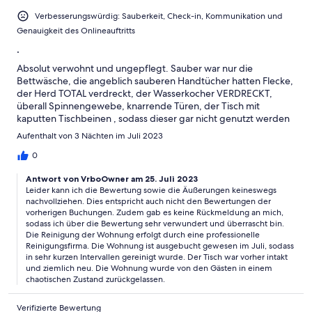
Verbesserungswürdig: Sauberkeit, Check-in, Kommunikation und
Genauigkeit des Onlineauftritts
.
Absolut verwohnt und ungepflegt. Sauber war nur die
Bettwäsche, die angeblich sauberen Handtücher hatten Flecke,
der Herd TOTAL verdreckt, der Wasserkocher VERDRECKT,
überall Spinnengewebe, knarrende Türen, der Tisch mit
kaputten Tischbeinen , sodass dieser gar nicht genutzt werden
konnte mit einer verdreckten Tischdecke.
Aufenthalt von 3 Nächten im Juli 2023
0
Antwort von VrboOwner am 25. Juli 2023
Leider kann ich die Bewertung sowie die Äußerungen keineswegs
nachvollziehen. Dies entspricht auch nicht den Bewertungen der
vorherigen Buchungen. Zudem gab es keine Rückmeldung an mich,
sodass ich über die Bewertung sehr verwundert und überrascht bin.
Die Reinigung der Wohnung erfolgt durch eine professionelle
Reinigungsfirma. Die Wohnung ist ausgebucht gewesen im Juli, sodass
in sehr kurzen Intervallen gereinigt wurde. Der Tisch war vorher intakt
und ziemlich neu. Die Wohnung wurde von den Gästen in einem
chaotischen Zustand zurückgelassen.
Verifizierte Bewertung