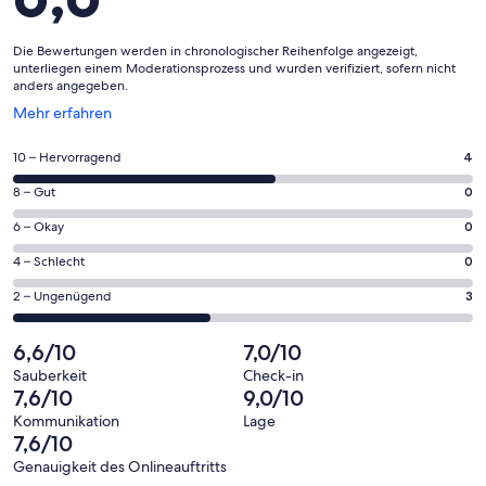
Die Bewertungen werden in chronologischer Reihenfolge angezeigt,
unterliegen einem Moderationsprozess und wurden verifiziert, sofern nicht
anders angegeben.
Wird
Mehr erfahren
in
einem
4
10 – Hervorragend
4
neuen
von
Fenster
0
8 – Gut
0
insgesamt
geöffnet
von
7
0
6 – Okay
0
insgesamt
Gästebewertungen
von
7
0
4 – Schlecht
0
haben
insgesamt
Gästebewertungen
von
eine
7
3
2 – Ungenügend
3
haben
insgesamt
Bewertung
Gästebewertungen
von
eine
7
von
haben
insgesamt
6,6/10
7,0/10
Bewertung
Gästebewertungen
10
eine
7
von
haben
Sauberkeit
Check-in
-
Bewertung
Gästebewertungen
7,6/10
9,0/10
8
eine
Hervorragend
von
haben
-
Bewertung
Kommunikation
Lage
6
eine
7,6/10
Gut
von
-
Bewertung
4
Genauigkeit des Onlineauftritts
Okay
von