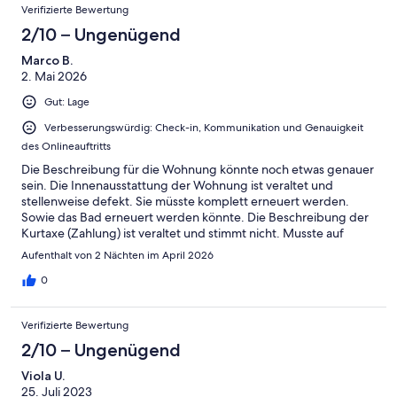
Bewertungen
-
Verifizierte Bewertung
2
Schlecht
-
2/10 – Ungenügend
Ungenügend
Marco B.
2. Mai 2026
Gut: Lage
Verbesserungswürdig: Check-in, Kommunikation und Genauigkeit
des Onlineauftritts
Die Beschreibung für die Wohnung könnte noch etwas genauer
sein. Die Innenausstattung der Wohnung ist veraltet und
stellenweise defekt. Sie müsste komplett erneuert werden.
Sowie das Bad erneuert werden könnte. Die Beschreibung der
Kurtaxe (Zahlung) ist veraltet und stimmt nicht. Musste auf
jeden Fall auf dem neuesten Stand gebracht werden.
Aufenthalt von 2 Nächten im April 2026
0
Verifizierte Bewertung
2/10 – Ungenügend
Viola U.
25. Juli 2023