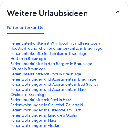
Weitere Urlaubsideen
Ferienunterkünfte
L
Ferienunterkünfte mit Whirlpool in Landkreis Goslar
i
L
Haustierfreundliche Ferienunterkünfte in Braunlage
n
i
L
Ferienunterkünfte für Familien in Braunlage
k
n
i
L
Hütten in Braunlage
,
k
n
i
L
Ferienunterkünfte in den Bergen in Braunlage
d
,
k
n
i
L
Häuser in Braunlage
e
d
,
k
n
i
L
Ferienunterkünfte mit Pool in Braunlage
r
e
d
,
k
n
i
L
Ferienwohnungen und Apartments in Braunlage
d
r
e
d
,
k
n
i
L
Ferienwohnungen und Apartments in Bad Sachsa
i
d
r
e
d
,
k
n
i
L
Ferienwohnungen und Apartments in Harz
e
i
d
r
e
d
,
k
n
i
L
Chalets in Braunlage
f
e
i
d
r
e
d
,
k
n
i
L
Ferienunterkünfte mit Pool in Harz
o
f
e
i
d
r
e
d
,
k
n
i
L
Ferienwohnungen in Clausthal-Zellerfeld
l
o
f
e
i
d
r
e
d
,
k
n
i
L
Ferienwohnungen in Osterode am Harz
g
l
o
f
e
i
d
r
e
d
,
k
n
i
L
Ferienwohnungen in Landkreis Goslar
e
g
l
o
f
e
i
d
r
e
d
,
k
n
i
L
Ferienwohnungen in Harz
n
e
g
l
o
f
e
i
d
r
e
d
,
k
n
i
L
Ferienwohnungen in Goslar