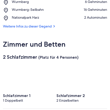
Place,
Wurmberg
‪6 Gehminuten‬
Wurmberg
Auf Karte anzeigen
Place,
Wurmberg-Seilbahn
‪16 Gehminuten‬
Wurmberg-
Place,
Nationalpark Harz
‪2 Autominuten‬
Seilbahn
Nationalpark
Harz
Weitere Infos zu dieser Gegend
Zimmer und Betten
2 Schlafzimmer
(Platz für 4 Personen)
Schlafzimmer 1
Schlafzimmer 2
1 Doppelbett
2 Einzelbetten