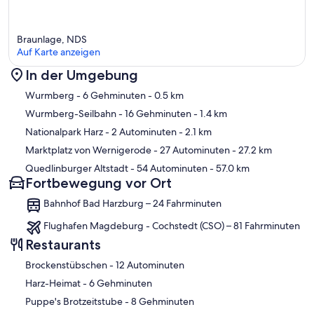
Braunlage, NDS
Auf Karte anzeigen
In der Umgebung
Karte
Wurmberg
- 6 Gehminuten
- 0.5 km
Wurmberg-Seilbahn
- 16 Gehminuten
- 1.4 km
Nationalpark Harz
- 2 Autominuten
- 2.1 km
Marktplatz von Wernigerode
- 27 Autominuten
- 27.2 km
Quedlinburger Altstadt
- 54 Autominuten
- 57.0 km
Fortbewegung vor Ort
Bahnhof Bad Harzburg – 24 Fahrminuten
Flughafen Magdeburg - Cochstedt (CSO) – 81 Fahrminuten
Restaurants
‪Brockenstübschen - ‬12 Autominuten
‪Harz-Heimat - ‬6 Gehminuten
‪Puppe's Brotzeitstube - ‬8 Gehminuten