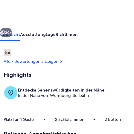
rück
Weiter
20+
Übersicht
Ausstattung
Lage
Richtlinien
Bewertungen
6,6
6,6 von 10.
Alle 7 Bewertungen anzeigen
Highlights
Entdecke Sehenswürdigkeiten in der Nähe
In der Nähe von: Wurmberg-Seilbahn
Zimmer
Platz für 4 Gäste
•
2 Schlafzimmer
•
2 Betten