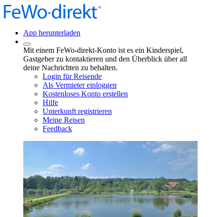
App herunterladen
Mit einem FeWo-direkt-Konto ist es ein Kinderspiel,
Gastgeber zu kontaktieren und den Überblick über all
deine Nachrichten zu behalten.
Login für Reisende
Als Vermieter einloggen
Kostenloses Konto erstellen
Hilfe
Unterkunft registrieren
Meine Reisen
Feedback