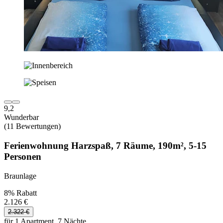
9,2
Wunderbar
(11 Bewertungen)
Ferienwohnung Harzspaß, 7 Räume, 190m², 5-15
Personen
Braunlage
8% Rabatt
2.126 €
2.322 €
für 1 Apartment, 7 Nächte