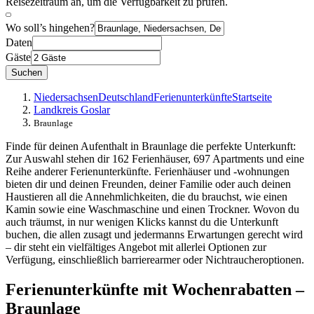
Reisezeitraum an, um die Verfügbarkeit zu prüfen.
Wo soll’s hingehen?
Daten
Gäste
Suchen
Niedersachsen
Deutschland
Ferienunterkünfte
Startseite
Landkreis Goslar
Braunlage
Finde für deinen Aufenthalt in Braunlage die perfekte Unterkunft:
Zur Auswahl stehen dir 162 Ferienhäuser, 697 Apartments und eine
Reihe anderer Ferienunterkünfte. Ferienhäuser und -wohnungen
bieten dir und deinen Freunden, deiner Familie oder auch deinen
Haustieren all die Annehmlichkeiten, die du brauchst, wie einen
Kamin sowie eine Waschmaschine und einen Trockner. Wovon du
auch träumst, in nur wenigen Klicks kannst du die Unterkunft
buchen, die allen zusagt und jedermanns Erwartungen gerecht wird
– dir steht ein vielfältiges Angebot mit allerlei Optionen zur
Verfügung, einschließlich barrierearmer oder Nichtraucheroptionen.
Ferienunterkünfte mit Wochenrabatten –
Braunlage