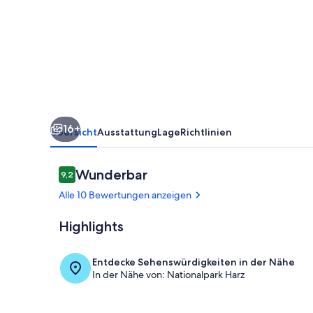
16+
Übersicht
Ausstattung
Lage
Richtlinien
Bewertungen
Wunderbar
9,2
9,2 von 10.
Alle 10 Bewertungen anzeigen
Highlights
Gebäude
Entdecke Sehenswürdigkeiten in der Nähe
In der Nähe von: Nationalpark Harz