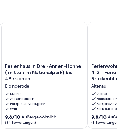
e Auszeit
Ferienhaus in Drei-Annen-Hohne ( mitten im Nationalpark) b
Ferienwohnung Brocken
Ferienhaus
Ferienwohnung
Ferienhaus in Drei-Annen-Hohne
Ferienwohnung Brocke
in
Brockenblick
( mitten im Nationalpark) bis
4-2 - Ferienwohnun
Drei-
F-
4Personen
Brockenblick
Annen-
II-
Elbingerode
Altenau
Hohne
4-
(
2
Küche
Küche
mitten
Außenbereich
-
Haustiere erlaubt
Parkplätze verfügbar
Parkplätze verfügbar
im
Ferienwohnung
Grill
Blick auf die Berge
Nationalpark)
Brockenblick
bis
Altenau
9.6
9.8
9,6/10
9,8/10
Außergewöhnlich
Außergewöhnli
4Personen
von
von
(84 Bewertungen)
(8 Bewertungen)
Elbingerode
10,
10,
Außergewöhnlich,
Außergewöhnlich,
(84
(8