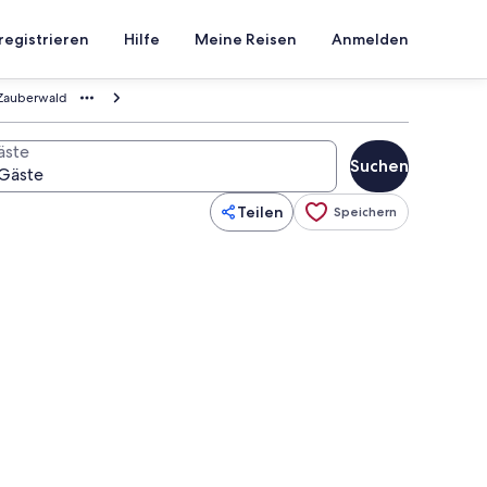
registrieren
Hilfe
Meine Reisen
Anmelden
Zauberwald
äste
Suchen
Teilen
Speichern