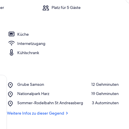
er
Platz für 5 Gäste
Küche
Internetzugang
Kühlschrank
Place,
Grube Samson
‪12 Gehminuten‬
Grube
Place,
Nationalpark Harz
‪19 Gehminuten‬
Samson
Nationalpark
Place,
Sommer-Rodelbahn St Andreasberg
‪3 Autominuten‬
Harz
Sommer-
Rodelbahn
Weitere Infos zu dieser Gegend
St
Andreasberg