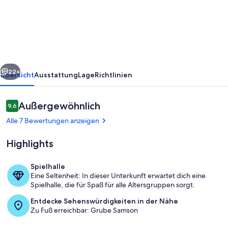
im
Oberharz
-
bis
zu
rück
Weiter
5
22+
Übersicht
Ausstattung
Lage
Richtlinien
Personen
Bewertungen
Außergewöhnlich
9,6
9,6 von 10.
Alle 7 Bewertungen anzeigen
Highlights
Spielhalle
Eine Seltenheit: In dieser Unterkunft erwartet dich eine
Eingang
Spielhalle, die für Spaß für alle Altersgruppen sorgt.
Entdecke Sehenswürdigkeiten in der Nähe
Zu Fuß erreichbar: Grube Samson