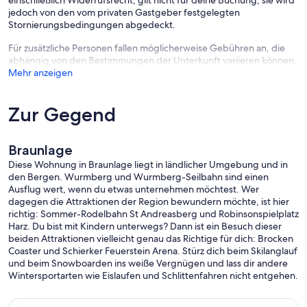
einschließlich Widerrufsrecht, gilt nicht für deine Buchung, sie wird
jedoch von den vom privaten Gastgeber festgelegten
Stornierungsbedingungen abgedeckt.
Für zusätzliche Personen fallen möglicherweise Gebühren an, die
abhängig von den Bestimmungen der Unterkunft variieren können.
Mehr anzeigen
Zur Gegend
Braunlage
Diese Wohnung in Braunlage liegt in ländlicher Umgebung und in
den Bergen. Wurmberg und Wurmberg-Seilbahn sind einen
Ausflug wert, wenn du etwas unternehmen möchtest. Wer
dagegen die Attraktionen der Region bewundern möchte, ist hier
richtig: Sommer-Rodelbahn St Andreasberg und Robinsonspielplatz
Harz. Du bist mit Kindern unterwegs? Dann ist ein Besuch dieser
beiden Attraktionen vielleicht genau das Richtige für dich: Brocken
Coaster und Schierker Feuerstein Arena. Stürz dich beim Skilanglauf
und beim Snowboarden ins weiße Vergnügen und lass dir andere
Wintersportarten wie Eislaufen und Schlittenfahren nicht entgehen.