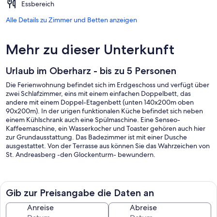
Essbereich
Alle Details zu Zimmer und Betten anzeigen
Mehr zu dieser Unterkunft
Urlaub im Oberharz - bis zu 5 Personen
Die Ferienwohnung befindet sich im Erdgeschoss und verfügt über
zwei Schlafzimmer, eins mit einem einfachen Doppelbett, das
andere mit einem Doppel-Etagenbett (unten 140x200m oben
90x200m). In der urigen funktionalen Küche befindet sich neben
einem Kühlschrank auch eine Spülmaschine. Eine Senseo-
Kaffeemaschine, ein Wasserkocher und Toaster gehören auch hier
zur Grundausstattung. Das Badezimmer ist mit einer Dusche
ausgestattet. Von der Terrasse aus können Sie das Wahrzeichen von
St. Andreasberg -den Glockenturm- bewundern.
Die Ferienwohnung ist absoluter Nichtraucherbereich!
Das Rauchen ist ausschließlich draußen bzw. auf der Terrasse
gestattet. Von dort können Sie ebenfalls die magische Bergwelt des
Gib zur Preisangabe die Daten an
Harzes auf sich wirken lassen.
Anreise
Abreise
Die Ferienwohnung ist bei Ihrer Anreise auf Wunsch mit Bettzeug