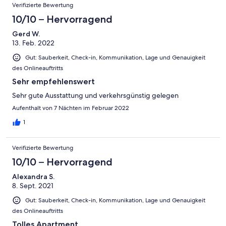
Verifizierte Bewertung
fand ich die Bank vor der Tür mit Blick auf einen kleinen Park.
Hier konnte man morgens die erste Frühlingssonne genießen.
10/10 – Hervorragend
Nach hinten gibt es eine große Terrasse, sicher toll im Sommer.
Gerd W.
Gerne habe ich in der kleinen Berlin-Bibliothek gestöbert,
13. Feb. 2022
Reiseführer, Bildbände, Belletristik über die Stadt! Klasse
Service! Sehr praktisch, die kostenlosen Parkplätze vor der Tür.
Gut: Sauberkeit, Check-in, Kommunikation, Lage und Genauigkeit
Das Auto konnten wir stehen lassen. Wir hatten Fahrräder dabei
des Onlineauftritts
und konnten Berlin von Rummelsburg aus damit gut erkunden.
Kurzum wir hatten perfekte 5 Tage in Berlin - hier kann man es
Sehr empfehlenswert
auch länger aushalten.
Sehr gute Ausstattung und verkehrsgünstig gelegen
Aufenthalt von 7 Nächten im Februar 2022
1
Verifizierte Bewertung
10/10 – Hervorragend
Alexandra S.
8. Sept. 2021
Gut: Sauberkeit, Check-in, Kommunikation, Lage und Genauigkeit
des Onlineauftritts
Tolles Apartment