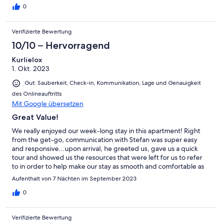
0
Verifizierte Bewertung
10/10 – Hervorragend
Kurlielox
1. Okt. 2023
Gut: Sauberkeit, Check-in, Kommunikation, Lage und Genauigkeit
des Onlineauftritts
Mit Google übersetzen
Great Value!
We really enjoyed our week-long stay in this apartment! Right
from the get-go, communication with Stefan was super easy
and responsive...upon arrival, he greeted us, gave us a quick
tour and showed us the resources that were left for us to refer
to in order to help make our stay as smooth and comfortable as
possible. The apartment was clean and very well equipped -
Aufenthalt von 7 Nächten im September 2023
within easy walking distance to shops and the terrific transit
system which we easily took to get downtown each day.
0
Although the apartment did not have air conditioning (which we
knew in advance) and Berlin was in the midst of an unusual heat
Verifizierte Bewertung
wave, we were able to open windows/doors and were