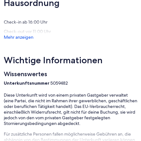
Hausordnung
zum
Bewert
(68
Strand
Bewertungen)
Woltersdorf
Check-in ab 16:00 Uhr
Check-out vor 11:00 Uhr
Mehr anzeigen
Wichtige Informationen
Wissenswertes
Unterkunftsnummer
5059482
Diese Unterkunft wird von einem privaten Gastgeber verwaltet
(eine Partei, die nicht im Rahmen ihrer gewerblichen, geschäftlichen
oder beruflichen Tätigkeit handelt). Das EU-Verbraucherrecht,
einschließlich Widerrufsrecht, gilt nicht für deine Buchung, sie wird
jedoch von den vom privaten Gastgeber festgelegten
Stornierungsbedingungen abgedeckt.
Für zusätzliche Personen fallen möglicherweise Gebühren an, die
abhängig von den Bestimmungen der Unterkunft variieren können.