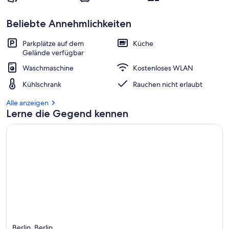
b
e
s
Beliebte Annehmlichkeiten
t
e
Parkplätze auf dem
Küche
n
Gelände verfügbar
b
Waschmaschine
Kostenloses WLAN
e
w
Kühlschrank
Rauchen nicht erlaubt
e
r
Alle anzeigen
t
Lerne die Gegend kennen
e
t
e
n
U
n
t
e
r
k
ü
Berlin, Berlin