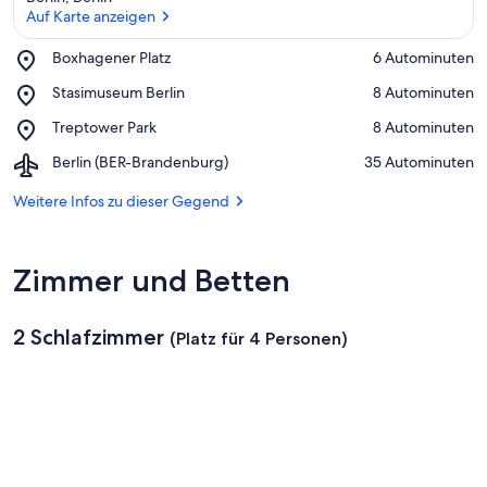
n
Auf Karte anzeigen
f
t
Place,
Boxhagener Platz
‪6 Autominuten‬
e
Boxhagener
Auf Karte anzeigen
n
Place,
Stasimuseum Berlin
‪8 Autominuten‬
Platz
Stasimuseum
i
Place,
Treptower Park
‪8 Autominuten‬
Berlin
n
Treptower
Airport,
Berlin (BER-Brandenburg)
‪35 Autominuten‬
Park
d
Berlin
i
(BER-
Weitere Infos zu dieser Gegend
e
Brandenburg)
s
e
Zimmer und Betten
r
G
2 Schlafzimmer
e
(Platz für 4 Personen)
g
e
n
d