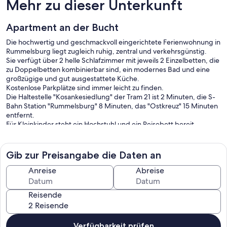
Mehr zu dieser Unterkunft
Apartment an der Bucht
Die hochwertig und geschmackvoll eingerichtete Ferienwohnung in
Rummelsburg liegt zugleich ruhig, zentral und verkehrsgünstig.
Sie verfügt über 2 helle Schlafzimmer mit jeweils 2 Einzelbetten, die
zu Doppelbetten kombinierbar sind, ein modernes Bad und eine
großzügige und gut ausgestattete Küche.
Kostenlose Parkplätze sind immer leicht zu finden.
Die Haltestelle "Kosankesiedlung" der Tram 21 ist 2 Minuten, die S-
Bahn Station "Rummelsburg" 8 Minuten, das "Ostkreuz" 15 Minuten
entfernt.
Für Kleinkinder steht ein Hochstuhl und ein Reisebett bereit.
Decken und Kissen bitte mitbringen.
In zwei Minuten sind Sie am Ufer der Rummelsburger Bucht, die
Gib zur Preisangabe die Daten an
sich ideal für ein Picknick, sowie kurze und lange Spaziergänge
entlang des Wassers, eignet.
Anreise
Abreise
Supermarkt und Bäcker sind in 5 Minuten erreichbar.
Reisende
Verfügbarkeit prüfen