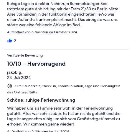
Ruhige Lage in direkter Nähe zum Rummelsburger See,
trotzdem gute Anbindung mit der Tram 21/S3 zu Berlin Mitte.
Alles vorhanden in der funktional eingerichteten FeWo was
einen Aufenthalt unkompliziert macht. Das einzigste was uns
störte war eine fehlende Ablage im Bad.
Aufenthalt von 5 Nächten im Oktober 2024
0
Verifizierte Bewertung
10/10 – Hervorragend
jakob g.
23. Juli 2024
Gut: Sauberkeit, Check-in, Kommunikation, Lage und Genauigkeit
des Onlineauftritts
Schöne, ruhige Ferienwohnung
Wir haben uns als Familie sehr wohl in der Ferienwohnung
gefühlt. Alles war sehr sauber. Es hat an nichts gefehlt und die
Lage ist angenehm ruhig um sich vom Großstadtgetümmel zu
erholen. Wir kommen gerne wieder!
Aufenthalt von 5 Nächten im Juli 2024