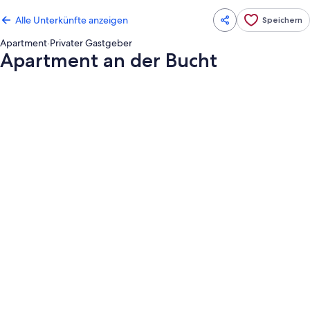
Alle Unterkünfte anzeigen
Speichern
Apartment
·
Privater Gastgeber
Apartment an der Bucht
Fotogalerie
von
Apartment
an