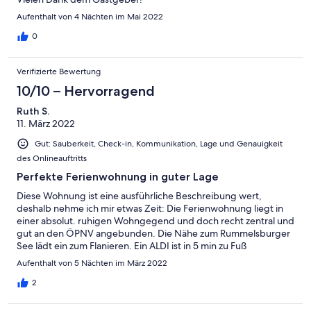
Aufenthalt von 4 Nächten im Mai 2022
0
Verifizierte Bewertung
10/10 – Hervorragend
Ruth S.
11. März 2022
Gut: Sauberkeit, Check-in, Kommunikation, Lage und Genauigkeit
des Onlineauftritts
Perfekte Ferienwohnung in guter Lage
Diese Wohnung ist eine ausführliche Beschreibung wert,
deshalb nehme ich mir etwas Zeit: Die Ferienwohnung liegt in
einer absolut. ruhigen Wohngegend und doch recht zentral und
gut an den ÖPNV angebunden. Die Nähe zum Rummelsburger
See lädt ein zum Flanieren. Ein ALDI ist in 5 min zu Fuß
erreichbar. Die Wohnung war sauber, komfortabel und sehr
Aufenthalt von 5 Nächten im März 2022
zweckmäßig mit allem Nötigen ausgestattet. In der Küche
fehlte es an nichts. Von Geschirrspültabs bis Salz und Pfeffer
2
war an alles gedacht. (Eine solche Ausstattung hab ich noch
nirgends erlebt - bei einiger Ferienwohnung Erfahrung!) Toll