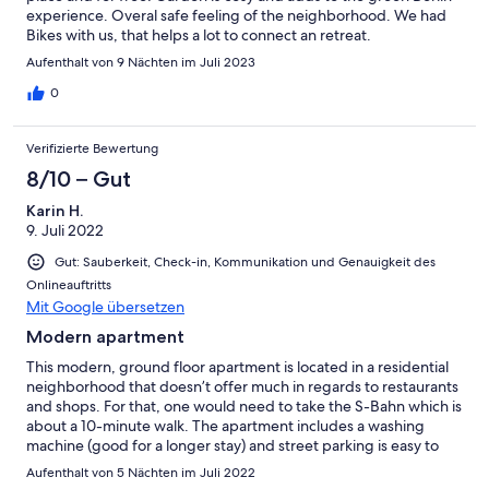
experience. Overal safe feeling of the neighborhood. We had
Bikes with us, that helps a lot to connect an retreat.
Aufenthalt von 9 Nächten im Juli 2023
0
Verifizierte Bewertung
8/10 – Gut
Karin H.
9. Juli 2022
Gut: Sauberkeit, Check-in, Kommunikation und Genauigkeit des
Onlineauftritts
Mit Google übersetzen
Modern apartment
This modern, ground floor apartment is located in a residential
neighborhood that doesn’t offer much in regards to restaurants
and shops. For that, one would need to take the S-Bahn which is
about a 10-minute walk. The apartment includes a washing
machine (good for a longer stay) and street parking is easy to
find. The owner is very friendly and helpful if you have any
Aufenthalt von 5 Nächten im Juli 2022
questions.