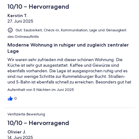
appreciative of the fan that was also available. We felt very
10/10 – Hervorragend
comfortable in this apartment and found it to be terrific value.
Kerstin T.
Highly recommend!
27. Juni 2025
Gut: Sauberkeit, Check-in, Kommunikation, Lage und Genauigkeit
des Onlineauftritts
Moderne Wohnung in ruhiger und zugleich zentraler
Lage
Wir waren sehr zufrieden mit dieser schönen Wohnung. Die
Küche ist sehr gut ausgestattet. Kaffee und Gewürze sind
ebenfalls vorhanden. Die Lage ist ausgesprochen ruhig und es
sind nur wenige Schritte zur Rummelsburger Bucht. Straßen-
und S-Bahn ist ebenfalls schnell zu erreichen. Besonders gut hat
uns das Ausgehviertel Nähe Ostkreuz gefallen, dass fußläufig in
Aufenthalt von 5 Nächten im Juni 2025
15 Minuten erreichbar ist. Die Kommunikation mit dem
Gastgeber war sehr unkompliziert und freundlich. Wir würden
0
die Wohnung bei unserem nächsten Berlin-Aufenthalt gerne
wieder buchen.
Verifizierte Bewertung
10/10 – Hervorragend
Olivier J.
14. Juni 2025