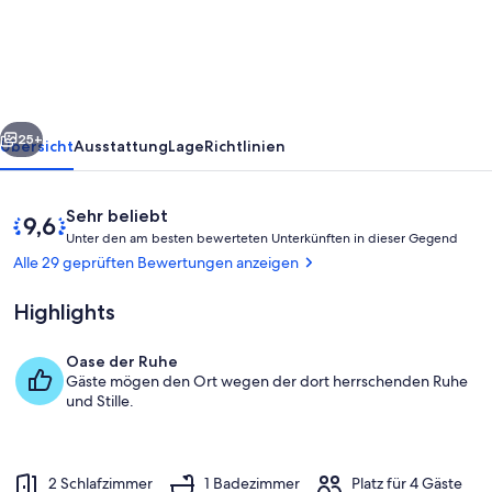
der
Bucht
rück
Weiter
25+
Übersicht
Ausstattung
Lage
Richtlinien
Bewertungen
9,6
Sehr beliebt
U
von
Unter den am besten bewerteten Unterkünften in dieser Gegend
n
10,
Alle 29 geprüften Bewertungen anzeigen
t
Sehr
e
beliebt
Highlights
r
d
Oase der Ruhe
e
Schlafzimmer 1
Gäste mögen den Ort wegen der dort herrschenden Ruhe
n
und Stille.
a
m
2 Schlafzimmer
1 Badezimmer
Platz für 4 Gäste