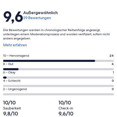
Bewertungen
9,6
Außergewöhnlich
29 Bewertungen
Die Bewertungen werden in chronologischer Reihenfolge angezeigt,
unterliegen einem Moderationsprozess und wurden verifiziert, sofern nicht
anders angegeben.
Wird
Mehr erfahren
in
einem
24
10 – Hervorragend
24
neuen
von
Fenster
4
8 – Gut
4
insgesamt
geöffnet
von
29
1
6 – Okay
1
insgesamt
Gästebewertungen
von
29
0
4 – Schlecht
0
haben
insgesamt
Gästebewertungen
von
eine
29
0
2 – Ungenügend
0
haben
insgesamt
Bewertung
Gästebewertungen
von
eine
29
von
haben
insgesamt
10/10
10/10
Bewertung
Gästebewertungen
10
eine
29
von
haben
Sauberkeit
Check-in
-
Bewertung
Gästebewertungen
9,8/10
9,6/10
8
eine
Hervorragend
von
haben