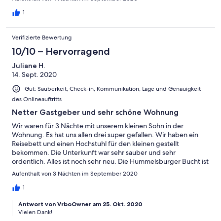
1
Verifizierte Bewertung
10/10 – Hervorragend
Juliane H.
14. Sept. 2020
Gut: Sauberkeit, Check-in, Kommunikation, Lage und Genauigkeit
des Onlineauftritts
Netter Gastgeber und sehr schöne Wohnung
Wir waren für 3 Nächte mit unserem kleinen Sohn in der
Wohnung. Es hat uns allen drei super gefallen. Wir haben ein
Reisebett und einen Hochstuhl für den kleinen gestellt
bekommen. Die Unterkunft war sehr sauber und sehr
ordentlich. Alles ist noch sehr neu. Die Hummelsburger Bucht ist
zu Fuß schnell zu erreichen und hier kann man super spazieren
Aufenthalt von 3 Nächten im September 2020
gehen. Vor der Tür ist direkt ein kleiner Park, wo man sich auch
mal ein Eis gönnen kann. Der Vermieter ist sehr nett und steht
1
als Ansprechpartner immer zur Verfügung.
Antwort von VrboOwner am 25. Okt. 2020
Vielen Dank!