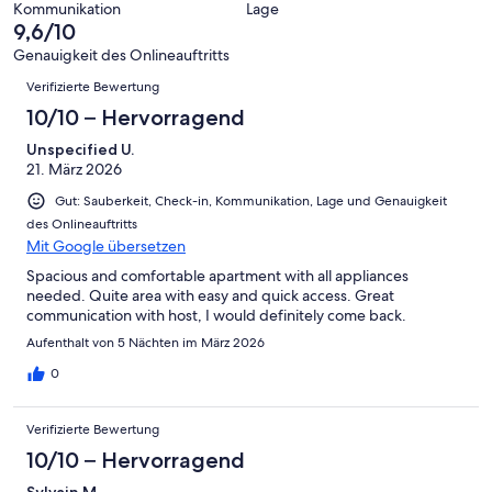
-
Bewertung
Kommunikation
Lage
6
eine
9,6/10
Gut
von
-
Bewertung
4
Genauigkeit des Onlineauftritts
Okay
von
Bewertungen
-
Verifizierte Bewertung
2
Schlecht
-
10/10 – Hervorragend
Ungenügend
Unspecified U.
21. März 2026
Gut: Sauberkeit, Check-in, Kommunikation, Lage und Genauigkeit
des Onlineauftritts
Mit Google übersetzen
Spacious and comfortable apartment with all appliances
needed. Quite area with easy and quick access. Great
communication with host, I would definitely come back.
Aufenthalt von 5 Nächten im März 2026
0
Verifizierte Bewertung
10/10 – Hervorragend