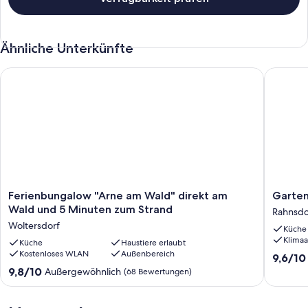
Ähnliche Unterkünfte
Ferienbungalow "Arne am Wald" direkt am Wald und 5 Minute
Gartenh
Ferienbungalow
Gartenh
Ferienbungalow "Arne am Wald" direkt am
Garten
"Arne
mit
Wald und 5 Minuten zum Strand
Rahnsdo
am
Sauna,
Woltersdorf
Küche
Wald"
Kamin
Klimaa
direkt
Küche
Haustiere erlaubt
&
Kostenloses WLAN
Außenbereich
am
WLAN
9.6
9,6/10
Wald
Rahnsdo
von
9.8
9,8/10
Außergewöhnlich
(68 Bewertungen)
und
10,
von
5
Außerge
10,
Minuten
(39
Außergewöhnlich,