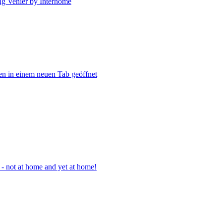
g Venier by Interhome
n in einem neuen Tab geöffnet
- not at home and yet at home!