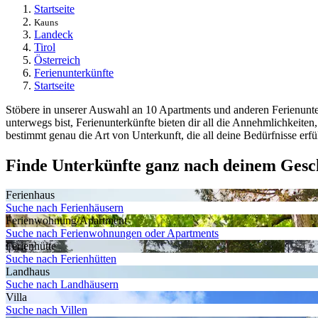
Startseite
Kauns
Landeck
Tirol
Österreich
Ferienunterkünfte
Startseite
Stöbere in unserer Auswahl an 10 Apartments und anderen Ferienunter
unterwegs bist, Ferienunterkünfte bieten dir all die Annehmlichkeite
bestimmt genau die Art von Unterkunft, die all deine Bedürfnisse erfül
Finde Unterkünfte ganz nach deinem Ges
Ferienhaus
Suche nach Ferienhäusern
Ferienwohnung/Apartment
Suche nach Ferienwohnungen oder Apartments
Ferienhütte
Suche nach Ferienhütten
Landhaus
Suche nach Landhäusern
Villa
Suche nach Villen