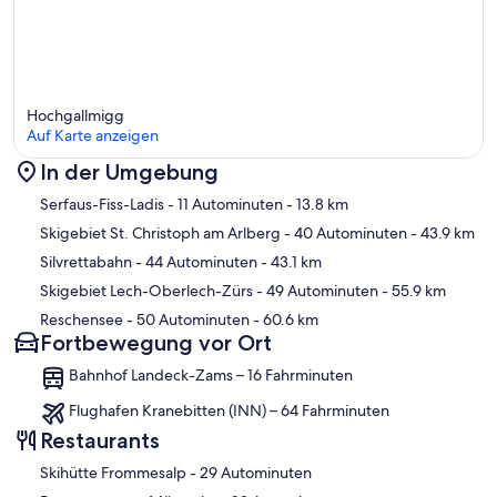
Hochgallmigg
Auf Karte anzeigen
In der Umgebung
Karte
Serfaus-Fiss-Ladis
- 11 Autominuten
- 13.8 km
Skigebiet St. Christoph am Arlberg
- 40 Autominuten
- 43.9 km
Silvrettabahn
- 44 Autominuten
- 43.1 km
Skigebiet Lech-Oberlech-Zürs
- 49 Autominuten
- 55.9 km
Reschensee
- 50 Autominuten
- 60.6 km
Fortbewegung vor Ort
Bahnhof Landeck-Zams – 16 Fahrminuten
Flughafen Kranebitten (INN) – 64 Fahrminuten
Restaurants
‪Skihütte Frommesalp - ‬29 Autominuten