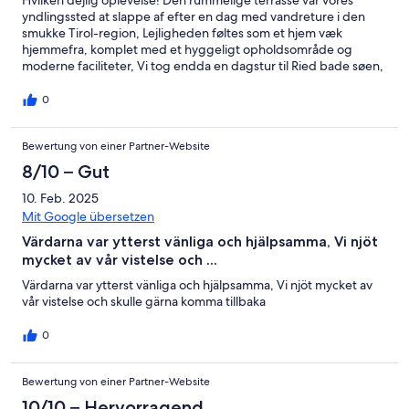
Hvilken dejlig oplevelse! Den rummelige terrasse var vores
yndlingssted at slappe af efter en dag med vandreture i den
smukke Tirol-region, Lejligheden føltes som et hjem væk
hjemmefra, komplet med et hyggeligt opholdsområde og
moderne faciliteter, Vi tog endda en dagstur til Ried bade søen,
som kun var en kort køretur væk, Anbefales varmt!
0
Bewertung von einer Partner-Website
8/10 – Gut
10. Feb. 2025
Mit Google übersetzen
Värdarna var ytterst vänliga och hjälpsamma, Vi njöt
mycket av vår vistelse och ...
Värdarna var ytterst vänliga och hjälpsamma, Vi njöt mycket av
vår vistelse och skulle gärna komma tillbaka
0
Bewertung von einer Partner-Website
10/10 – Hervorragend