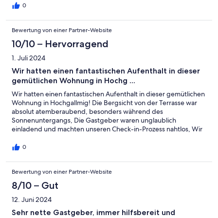
0
Bewertung von einer Partner-Website
10/10 – Hervorragend
1. Juli 2024
Wir hatten einen fantastischen Aufenthalt in dieser
gemütlichen Wohnung in Hochg ...
Wir hatten einen fantastischen Aufenthalt in dieser gemütlichen
Wohnung in Hochgallmig! Die Bergsicht von der Terrasse war
absolut atemberaubend, besonders während des
Sonnenuntergangs, Die Gastgeber waren unglaublich
einladend und machten unseren Check-in-Prozess nahtlos, Wir
haben es genossen, in der gut ausgestatteten Küche zu kochen
und liebten das bequeme Bett, Perfekter Ort für einen
0
romantischen Kurzurlaub!
Bewertung von einer Partner-Website
8/10 – Gut
12. Juni 2024
Sehr nette Gastgeber, immer hilfsbereit und