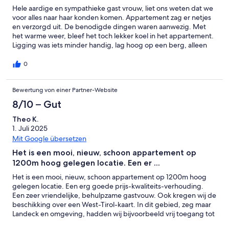
Hele aardige en sympathieke gast vrouw, liet ons weten dat we
voor alles naar haar konden komen. Appartement zag er netjes
en verzorgd uit. De benodigde dingen waren aanwezig. Met
het warme weer, bleef het toch lekker koel in het appartement.
Ligging was iets minder handig, lag hoog op een berg, alleen
goed te bereiken met de auto, maar ideaal voor een actieve
vakantie. Aan te raden voor een goedkoop en fijn appartement.
0
Landeck ligt in de buurt, waar je lekker kan eten en je
boodschappen kan halen.
Bewertung von einer Partner-Website
8/10 – Gut
Theo K.
1. Juli 2025
Mit Google übersetzen
Het is een mooi, nieuw, schoon appartement op
1200m hoog gelegen locatie. Een er ...
Het is een mooi, nieuw, schoon appartement op 1200m hoog
gelegen locatie. Een erg goede prijs-kwaliteits-verhouding.
Een zeer vriendelijke, behulpzame gastvouw. Ook kregen wij de
beschikking over een West-Tirol-kaart. In dit gebied, zeg maar
Landeck en omgeving, hadden wij bijvoorbeeld vrij toegang tot
stoeltjesliften, musea, zwembaden, etc. De wifi kan overigens