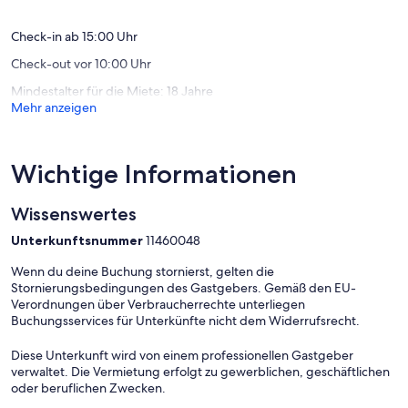
Optionale Dienste, die Sie vor Ort arrangieren können:
Bewertungen)
Handtücher; Vorhanden
Geschirrtücher; Vorhanden
Check-in ab 15:00 Uhr
WLAN; Gratis
Check-out vor 10:00 Uhr
Kinderbett + Kinderstuhl; gratis (auf Anfrage)
Benutzung Waschmaschine; € 5/Wäsche
Mindestalter für die Miete: 18 Jahre
Mehr anzeigen
Wichtige Informationen
Wissenswertes
Unterkunftsnummer
11460048
Wenn du deine Buchung stornierst, gelten die
Stornierungsbedingungen des Gastgebers. Gemäß den EU-
Verordnungen über Verbraucherrechte unterliegen
Buchungsservices für Unterkünfte nicht dem Widerrufsrecht.
Diese Unterkunft wird von einem professionellen Gastgeber
verwaltet. Die Vermietung erfolgt zu gewerblichen, geschäftlichen
oder beruflichen Zwecken.