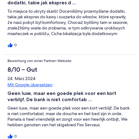
dodatki, takie jak ekspres d ...
To miejsce to ukryty skarb! Doceniliśmy przemyślane dodatki,
takie jak ekspres do kawy i suszarka do włosów, które sprawiły,
że nasz pobyt był komfortowy, Chociaż byliśmy tam w sezonie,
znaleźliśmy wiele do zrobienia, w tym odkrywanie urokliwych
miasteczek w pobliżu, Cicha lokalizacja była dodatkowym
atutem do relaksu, Zdecydowanie wrócimy!
0
Bewertung von einer Partner-Website
8/10 – Gut
24. März 2024
Mit Google übersetzen
Geen luxe, maar een goede plek voor een kort
verblijf, De bank is niet comfortab ...
Geen luxe, maar een goede plek voor een kort verblijf, De bank
is niet comfortabel, maar de douche en het bed zijn in orde,
Pamela is heel vriendelijk en zorgt voor een heerlijk ontbijt, We
hebben genoten van het skigebied Fiss Servaus
0