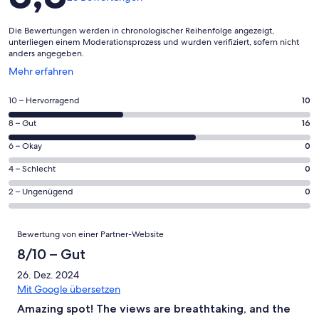
Die Bewertungen werden in chronologischer Reihenfolge angezeigt,
unterliegen einem Moderationsprozess und wurden verifiziert, sofern nicht
anders angegeben.
Wird
Mehr erfahren
in
einem
10
10 – Hervorragend
10
neuen
von
Fenster
16
8 – Gut
16
insgesamt
geöffnet
von
26
0
6 – Okay
0
insgesamt
Gästebewertungen
von
26
0
4 – Schlecht
0
haben
insgesamt
Gästebewertungen
von
eine
26
0
2 – Ungenügend
0
haben
insgesamt
Bewertung
Gästebewertungen
von
eine
26
von
haben
insgesamt
Bewertungen
Bewertung
Gästebewertungen
10
Bewertung von einer Partner-Website
eine
26
von
haben
-
Bewertung
Gästebewertungen
8/10 – Gut
8
eine
Hervorragend
von
haben
-
Bewertung
26. Dez. 2024
6
eine
Gut
von
Mit Google übersetzen
-
Bewertung
4
Amazing spot! The views are breathtaking, and the
Okay
von