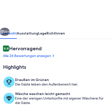
Tirol
nahe
Skipisten
rück
Weiter
33+
Übersicht
Ausstattung
Lage
Richtlinien
Bewertungen
Hervorragend
8,8
8,8 von 10.
Alle 26 Bewertungen anzeigen
Highlights
Draußen im Grünen
Die Gäste lieben den Außenbereich hier.
Außenseite Ferienhaus [Winter]
Wäsche waschen leicht gemacht
Eine der wenigen Unterkünfte mit eigener Wäscherei für
die Gäste.