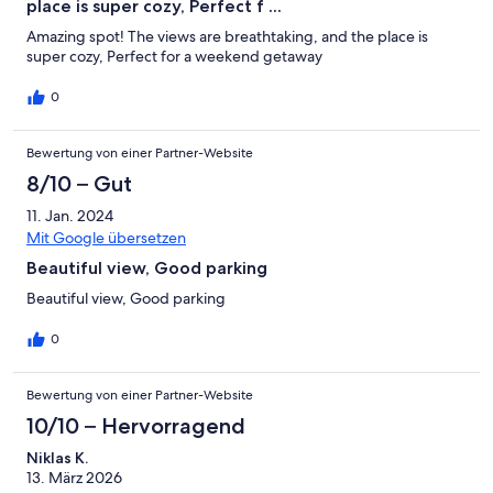
-
place is super cozy, Perfect f ...
2
Schlecht
-
Amazing spot! The views are breathtaking, and the place is
super cozy, Perfect for a weekend getaway
Ungenügend
0
Bewertung von einer Partner-Website
8/10 – Gut
11. Jan. 2024
Mit Google übersetzen
Beautiful view, Good parking
Beautiful view, Good parking
0
Bewertung von einer Partner-Website
10/10 – Hervorragend
Niklas K.
13. März 2026