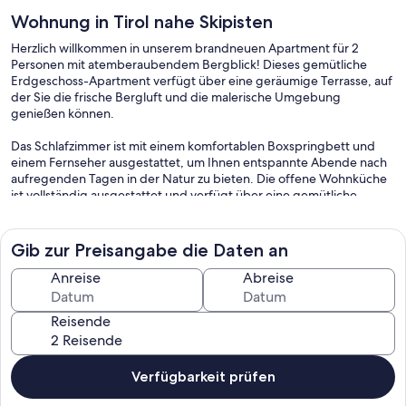
Wohnung in Tirol nahe Skipisten
Herzlich willkommen in unserem brandneuen Apartment für 2
Personen mit atemberaubendem Bergblick! Dieses gemütliche
Erdgeschoss-Apartment verfügt über eine geräumige Terrasse, auf
der Sie die frische Bergluft und die malerische Umgebung
genießen können.
Das Schlafzimmer ist mit einem komfortablen Boxspringbett und
einem Fernseher ausgestattet, um Ihnen entspannte Abende nach
aufregenden Tagen in der Natur zu bieten. Die offene Wohnküche
ist vollständig ausgestattet und verfügt über eine gemütliche
Sitzecke, perfekt für gemeinsame Mahlzeiten oder gesellige
Abende.
Gib zur Preisangabe die Daten an
Unsere Unterkunft befindet sich in Hochgallmig, in der Nähe von
Landeck in Tirol. Die Lage bietet sowohl im Sommer als auch im
Anreise
Abreise
Winter eine Vielzahl von Aktivitäten. Für Winterliebhaber sind
verschiedene Skigebiete leicht erreichbar. Im Sommer können Sie
Reisende
den Badesee Ried besuchen oder sich in einem der Restaurants in
unmittelbarer Nähe verwöhnen lassen.
Die zentrale Lage ermöglicht es Ihnen, die charmanten Städte
Verfügbarkeit prüfen
Landeck und Prutz in kurzer Zeit zu erreichen.