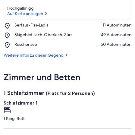
Hochgallmigg
Auf Karte anzeigen
Place,
Serfaus-Fiss-Ladis
‪11 Autominuten‬
Serfaus-
Auf Karte anzeigen
Place,
Skigebiet Lech-Oberlech-Zürs
‪49 Autominuten‬
Fiss-
Skigebiet
Ladis
Place,
Reschensee
‪50 Autominuten‬
Lech-
Reschensee
Oberlech-
Weitere Infos zu dieser Gegend
Zürs
Zimmer und Betten
1 Schlafzimmer
(Platz für 2 Personen)
Schlafzimmer 1
1 King-Bett