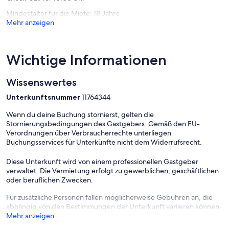
Bettwäsche; Vorhanden
Mindestalter für die Miete: 18 Jahre
Mehr anzeigen
Optionale Dienste, die Sie vor Ort arrangieren können:
Handtücher; Vorhanden
WLAN; Gratis
Benutzung Waschmaschine; € 5/Wäsche
Wichtige Informationen
Wissenswertes
Unterkunftsnummer
11764344
Wenn du deine Buchung stornierst, gelten die
Stornierungsbedingungen des Gastgebers. Gemäß den EU-
Verordnungen über Verbraucherrechte unterliegen
Buchungsservices für Unterkünfte nicht dem Widerrufsrecht.
Diese Unterkunft wird von einem professionellen Gastgeber
verwaltet. Die Vermietung erfolgt zu gewerblichen, geschäftlichen
oder beruflichen Zwecken.
Für zusätzliche Personen fallen möglicherweise Gebühren an, die
abhängig von den Bestimmungen der Unterkunft variieren können.
Mehr anzeigen