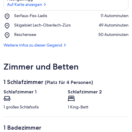
Auf Karte anzeigen
Place,
Serfaus-Fiss-Ladis
‪11 Autominuten‬
Serfaus-
Auf Karte anzeigen
Place,
Skigebiet Lech-Oberlech-Zürs
‪49 Autominuten‬
Fiss-
Skigebiet
Ladis
Place,
Reschensee
‪50 Autominuten‬
Lech-
Reschensee
Oberlech-
Weitere Infos zu dieser Gegend
Zürs
Zimmer und Betten
1 Schlafzimmer
(Platz für 4 Personen)
Schlafzimmer 1
Schlafzimmer 2
1 großes Schlafsofa
1 King-Bett
1 Badezimmer