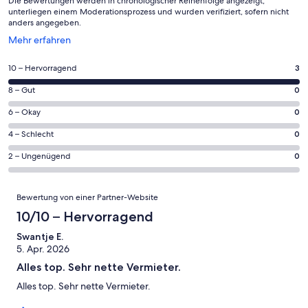
Die Bewertungen werden in chronologischer Reihenfolge angezeigt,
unterliegen einem Moderationsprozess und wurden verifiziert, sofern nicht
anders angegeben.
Wird
Mehr erfahren
in
einem
3
10 – Hervorragend
3
neuen
von
Fenster
0
8 – Gut
0
insgesamt
geöffnet
von
3
0
6 – Okay
0
insgesamt
Gästebewertungen
von
3
0
4 – Schlecht
0
haben
insgesamt
Gästebewertungen
von
eine
3
0
2 – Ungenügend
0
haben
insgesamt
Bewertung
Gästebewertungen
von
eine
3
von
haben
insgesamt
Bewertungen
Bewertung
Gästebewertungen
10
Bewertung von einer Partner-Website
eine
3
von
haben
-
Bewertung
Gästebewertungen
10/10 – Hervorragend
8
eine
Hervorragend
von
haben
-
Bewertung
Swantje E.
6
eine
Gut
5. Apr. 2026
von
-
Bewertung
4
Alles top. Sehr nette Vermieter.
Okay
von
-
2
Alles top. Sehr nette Vermieter.
Schlecht
-