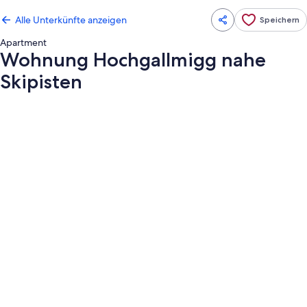
Alle Unterkünfte anzeigen
Speichern
Apartment
Wohnung Hochgallmigg nahe
Skipisten
Fotogalerie
von
Wohnung