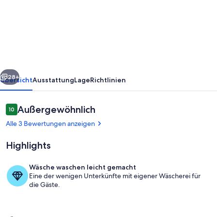
Hochgallmigg
nahe
Skipisten
rück
Weiter
28+
Übersicht
Ausstattung
Lage
Richtlinien
Bewertungen
Außergewöhnlich
10
10 von 10.
Alle 3 Bewertungen anzeigen
Highlights
Wäsche waschen leicht gemacht
Eine der wenigen Unterkünfte mit eigener Wäscherei für
Terrasse / Balkon
die Gäste.