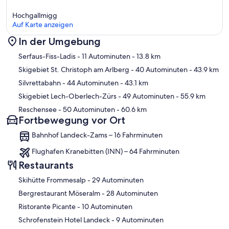
Hochgallmigg
Auf Karte anzeigen
In der Umgebung
Karte
Serfaus-Fiss-Ladis
- 11 Autominuten
- 13.8 km
Skigebiet St. Christoph am Arlberg
- 40 Autominuten
- 43.9 km
Silvrettabahn
- 44 Autominuten
- 43.1 km
Skigebiet Lech-Oberlech-Zürs
- 49 Autominuten
- 55.9 km
Reschensee
- 50 Autominuten
- 60.6 km
Fortbewegung vor Ort
Bahnhof Landeck-Zams – 16 Fahrminuten
Flughafen Kranebitten (INN) – 64 Fahrminuten
Restaurants
‪Skihütte Frommesalp - ‬29 Autominuten
‪Bergrestaurant Möseralm - ‬28 Autominuten
‪Ristorante Picante - ‬10 Autominuten
‪Schrofenstein Hotel Landeck - ‬9 Autominuten