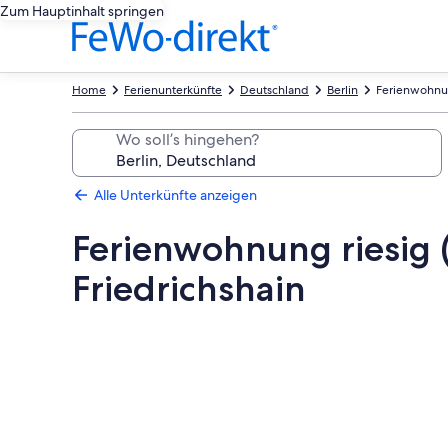
Zum Hauptinhalt springen
Home
Ferienunterkünfte
Deutschland
Berlin
Ferienwohnun
Wo soll’s hingehen?
Alle Unterkünfte anzeigen
Ferienwohnung riesig 
Friedrichshain
Fotogalerie
von
Ferienwohnung
riesig
(110qm),