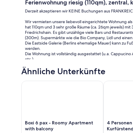
Ferienwohnung riesig (110qm), zentral,
Derzeit akzeptieren wir KEINE Buchungen aus FRANKREIC
Wir vermieten unsere liebevoll eingerichtete Wohnung al
hat 110qm und 3 sehr große Räume (ca. 26qm jeweils) mit
Friedrichshain. Es gibt unzählige viele Bars und Restauran
(300m). Supermärkte wie die Bio Company, Lidl und einen
Die Eastside Galerie (Berlins ehemalige Mauer) kann zu Fuß
werden.
Die Wohnung ist vollständig ausgestattet (u.a. Cappucino
etc.).
Erwähnenswert ist ein hochwertiger Massagesessel und da
Ähnliche Unterkünfte
sowie einem Etagenbett (was auch von Erwachsenen genu
Boxi 6 pax - Roomy Apartment with balcony
4 Personen A
Boxi
4
Boxi 6 pax - Roomy Apartment
4 Personen
6
Personen
with balcony
Kurfürste
pax
Altbau