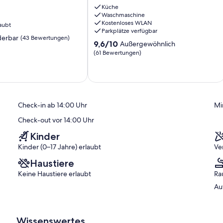
Küche
Kudamm
Waschmaschine
amm
Schöneberg
Kostenloses WLAN
aubt
Parkplätze verfügbar
erbar
(43 Bewertungen)
9.6
9,6/10
Außergewöhnlich
von
(61 Bewertungen)
10,
Außergewöhnlich,
(61
)
Bewertungen)
Check-in ab 14:00 Uhr
Mi
Check-out vor 14:00 Uhr
Kinder
Kinder (0–17 Jahre) erlaubt
Ve
Haustiere
Keine Haustiere erlaubt
Ra
Au
Wissenswertes