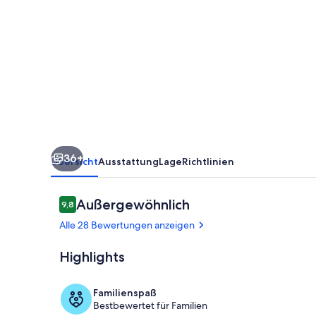
zentral,
kinderfreundlich
und
WLAN
Friedrichshain
36+
Übersicht
Ausstattung
Lage
Richtlinien
Bewertungen
Außergewöhnlich
9,8
9,8 von 10.
Alle 28 Bewertungen anzeigen
Highlights
Innenbereic
Familienspaß
Bestbewertet für Familien