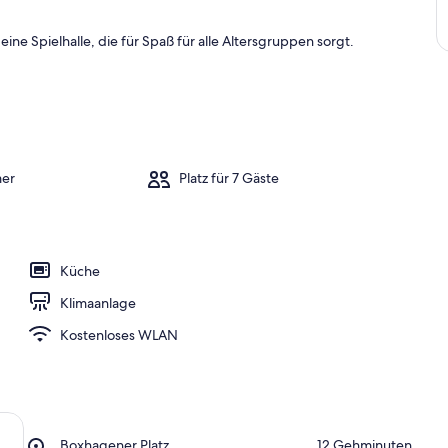
eine Spielhalle, die für Spaß für alle Altersgruppen sorgt.
mer
Platz für 7 Gäste
Küche
Klimaanlage
Kostenloses WLAN
Place,
Boxhagener Platz
‪12 Gehminuten‬