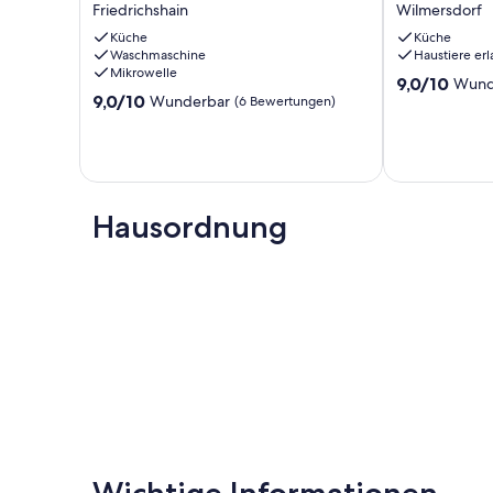
Friedrichshain
Wilmersdorf
-
nahe
Roomy
Küche
Kurfürstend
Küche
Waschmaschine
Haustiere erl
Apartment
Wilmersdorf
Mikrowelle
with
9.0
9,0/10
Wund
balcony
9.0
9,0/10
Wunderbar
von
(6 Bewertungen)
Friedrichshain
von
10,
10,
Wunderbar,
Wunderbar,
(43
(6
Bewertungen
Bewertungen)
Hausordnung
Wichtige Informationen