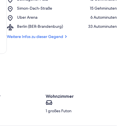
Boxhagener
Place,
Simon-Dach-Straße
‪15 Gehminuten‬
Platz
Simon-
Place,
Uber Arena
‪6 Autominuten‬
Dach-
Uber
Straße
Airport,
Berlin (BER-Brandenburg)
‪33 Autominuten‬
Arena
Berlin
(BER-
Weitere Infos zu dieser Gegend
Brandenburg)
r
Wohnzimmer
1 großes Futon