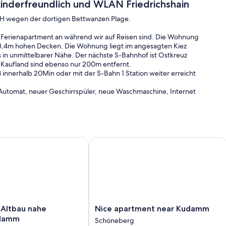
 kinderfreundlich und WLAN Friedrichshain
H wegen der dortigen Bettwanzen Plage.
s Ferienapartment an während wir auf Reisen sind. Die Wohnung
 3,4m hohen Decken. Die Wohnung liegt im angesagten Kiez
ts in unmittelbarer Nähe. Der nächste S-Bahnhof ist Ostkreuz
 Kaufland sind ebenso nur 200m entfernt.
 innerhalb 20Min oder mit der S-Bahn 1 Station weiter erreicht
 Automat, neuer Geschirrspüler, neue Waschmaschine, Internet
s Kinderzimmer mit vielen Spielsachen und Kinderschreibtisch,
tzt werden kann).
ltbau nahe Kurfürstendamm
Nice apartment near Kudamm
Nice
 Altbau nahe
Nice apartment near Kudamm
apartment
ndamm
Schöneberg
near