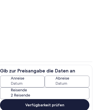
Wohnbereich
Gib zur Preisangabe die Daten an
r
Eigene Küche
Anreise
Abreise
Reisende
Verfügbarkeit prüfen