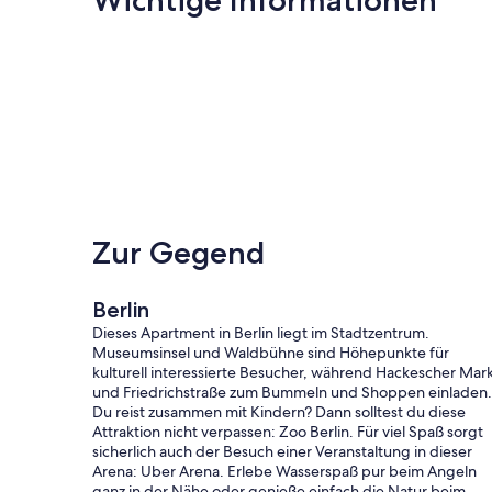
Zur Gegend
Berlin
Dieses Apartment in Berlin liegt im Stadtzentrum.
Museumsinsel und Waldbühne sind Höhepunkte für
kulturell interessierte Besucher, während Hackescher Mar
und Friedrichstraße zum Bummeln und Shoppen einladen.
Du reist zusammen mit Kindern? Dann solltest du diese
Attraktion nicht verpassen: Zoo Berlin. Für viel Spaß sorgt
sicherlich auch der Besuch einer Veranstaltung in dieser
Arena: Uber Arena. Erlebe Wasserspaß pur beim Angeln
ganz in der Nähe oder genieße einfach die Natur beim