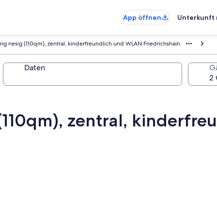
App öffnen
Unterkunft 
g riesig (110qm), zentral, kinderfreundlich und WLAN Friedrichshain
Daten
G
(110qm), zentral, kinderfr