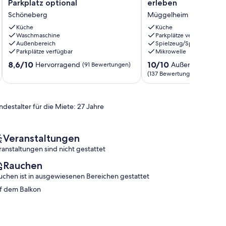
Parkplatz optional
erleben
ruhig,
zum
Schöneberg
Müggelheim
komfortabel,
See
S-
-
Küche
Küche
Bahnhof
Waschmaschine
Berlin
Parkplätze verfügbar
Außenbereich
Spielzeug/Spiele
nah,
genießen
Parkplätze verfügbar
Mikrowelle
Parkplatz
und
optional
Natur
8.6
10.0
8,6/10
10/10
Hervorragend
Außergewöhnlic
(91 Bewertungen)
Schöneberg
erleben
von
von
(137 Bewertungen)
Müggelheim
10,
10,
Hervorragend,
Außergewöhnlich,
(91
(137
ndestalter für die Miete: 27 Jahre
Bewertungen)
Bewertungen)
Veranstaltungen
ranstaltungen sind nicht gestattet
Rauchen
uchen ist in ausgewiesenen Bereichen gestattet
f dem Balkon