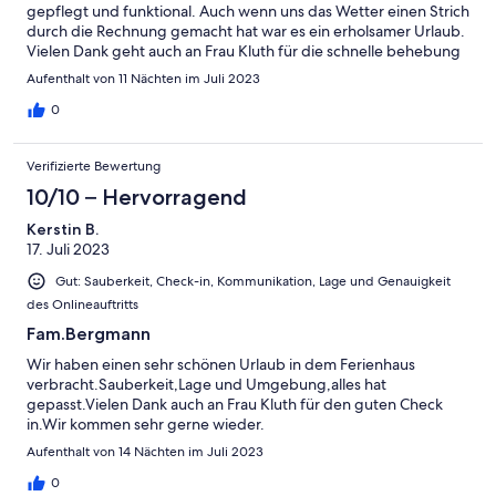
gepflegt und funktional. Auch wenn uns das Wetter einen Strich
durch die Rechnung gemacht hat war es ein erholsamer Urlaub.
Vielen Dank geht auch an Frau Kluth für die schnelle behebung
des Heizungsproblem. Wir kommen gern wieder. Mit
Aufenthalt von 11 Nächten im Juli 2023
freundlichen Grüßen Familie Hartmann
0
Verifizierte Bewertung
10/10 – Hervorragend
Kerstin B.
17. Juli 2023
Gut: Sauberkeit, Check-in, Kommunikation, Lage und Genauigkeit
des Onlineauftritts
Fam.Bergmann
Wir haben einen sehr schönen Urlaub in dem Ferienhaus
verbracht.Sauberkeit,Lage und Umgebung,alles hat
gepasst.Vielen Dank auch an Frau Kluth für den guten Check
in.Wir kommen sehr gerne wieder.
Aufenthalt von 14 Nächten im Juli 2023
0