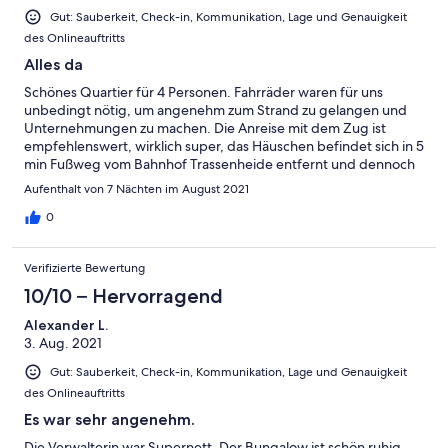
Gut: Sauberkeit, Check-in, Kommunikation, Lage und Genauigkeit
des Onlineauftritts
Alles da
Schönes Quartier für 4 Personen. Fahrräder waren für uns
unbedingt nötig, um angenehm zum Strand zu gelangen und
Unternehmungen zu machen. Die Anreise mit dem Zug ist
empfehlenswert, wirklich super, das Häuschen befindet sich in 5
min Fußweg vom Bahnhof Trassenheide entfernt und dennoch
in ruhiger Lage. Ausstattung und Einrichtung waren für uns
Aufenthalt von 7 Nächten im August 2021
hervorragend.
0
Verifizierte Bewertung
10/10 – Hervorragend
Alexander L.
3. Aug. 2021
Gut: Sauberkeit, Check-in, Kommunikation, Lage und Genauigkeit
des Onlineauftritts
Es war sehr angenehm.
Die Verwalterin war Supernett .Der Bungalow ist schön ruhig