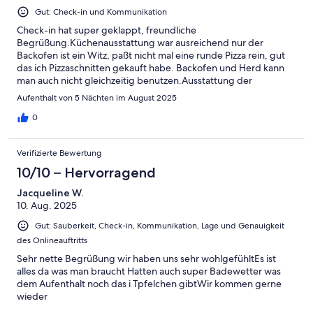
Gut: Check-in und Kommunikation
Check-in hat super geklappt, freundliche
Begrüßung.Küchenausstattung war ausreichend nur der
Backofen ist ein Witz, paßt nicht mal eine runde Pizza rein, gut
das ich Pizzaschnitten gekauft habe. Backofen und Herd kann
man auch nicht gleichzeitig benutzen.Ausstattung der
Wohnung ist auch sehr einfach, bei schlechten Wetter bei einer
Aufenthalt von 5 Nächten im August 2025
Belegung von 2 Erwachsenen und 2 Kindern, will ich mir nicht
vorstellen, ist meiner Meinung nach zu klein.
0
Verifizierte Bewertung
10/10 – Hervorragend
Jacqueline W.
10. Aug. 2025
Gut: Sauberkeit, Check-in, Kommunikation, Lage und Genauigkeit
des Onlineauftritts
Sehr nette Begrüßung wir haben uns sehr wohlgefühltEs ist
alles da was man braucht Hatten auch super Badewetter was
dem Aufenthalt noch das i Tpfelchen gibtWir kommen gerne
wieder