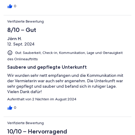
kurzer Zeit per Auto zu erreichen.Der Kontakt mit der
Verwalterin Frau Kluth ist ebenfalls sehr nett und
0
professionell.Also alles in allem ein sehr empfehlenswertes
Ferienhäuschen.
Verifizierte Bewertung
8/10 – Gut
Jörn H.
12. Sept. 2024
Gut: Sauberkeit, Check-in, Kommunikation, Lage und Genauigkeit
des Onlineauftritts
Saubere und gepflegte Unterkunft
Wir wurden sehr nett empfangen und die Kommunikation mit
der Vermieterin war auch sehr angenehm. Die Unterkunft war
sehr gepflegt und sauber und befand sich in ruhiger Lage.
Vielen Dank dafür!
Aufenthalt von 2 Nächten im August 2024
0
Verifizierte Bewertung
10/10 – Hervorragend