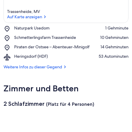
Trassenheide, MV
Auf Karte anzeigen
Place,
Naturpark Usedom
‪1 Gehminute‬
Naturpark
Auf Karte anzeigen
Place,
Schmetterlingsfarm Trassenheide
‪10 Gehminuten‬
Usedom
Schmetterlingsfarm
Place,
Piraten der Ostsee – Abenteuer-Minigolf
‪14 Gehminuten‬
Trassenheide
Piraten
Airport,
Heringsdorf (HDF)
‪53 Autominuten‬
der
Heringsdorf
Ostsee
(HDF)
Weitere Infos zu dieser Gegend
–
Abenteuer-
Minigolf
Zimmer und Betten
2 Schlafzimmer
(Platz für 4 Personen)