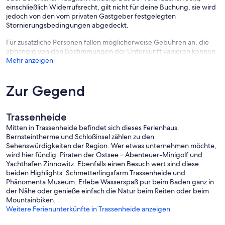
einschließlich Widerrufsrecht, gilt nicht für deine Buchung, sie wird
jedoch von den vom privaten Gastgeber festgelegten
Stornierungsbedingungen abgedeckt.
Für zusätzliche Personen fallen möglicherweise Gebühren an, die
abhängig von den Bestimmungen der Unterkunft variieren können.
Mehr anzeigen
Zur Gegend
Trassenheide
Mitten in Trassenheide befindet sich dieses Ferienhaus.
Bernsteintherme und Schloßinsel zählen zu den
Sehenswürdigkeiten der Region. Wer etwas unternehmen möchte,
wird hier fündig: Piraten der Ostsee – Abenteuer-Minigolf und
Yachthafen Zinnowitz. Ebenfalls einen Besuch wert sind diese
beiden Highlights: Schmetterlingsfarm Trassenheide und
Phänomenta Museum. Erlebe Wasserspaß pur beim Baden ganz in
der Nähe oder genieße einfach die Natur beim Reiten oder beim
Mountainbiken.
Weitere Ferienunterkünfte in Trassenheide anzeigen