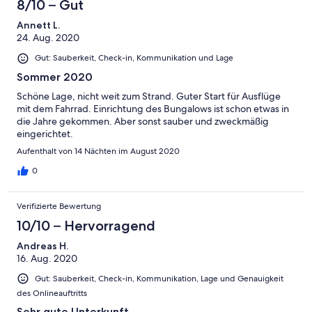
8/10 – Gut
doch einfach mal richtig eingestellt werden. Zu Hause macht
man das doch auch. Schade auch, das auf die Bewertungen der
Annett L.
Gäste nicht reagiert wird, Matratzen sehr hart, und die sind
24. Aug. 2020
wirklich hart! Wlan wäre auch nicht schlecht. Wir hatten schönes
Gut: Sauberkeit, Check-in, Kommunikation und Lage
Wetter, und haben uns viel auf der Terrasse aufgehalten.
Sommer 2020
Schöne Lage, nicht weit zum Strand. Guter Start für Ausflüge
mit dem Fahrrad. Einrichtung des Bungalows ist schon etwas in
die Jahre gekommen. Aber sonst sauber und zweckmäßig
eingerichtet.
Aufenthalt von 14 Nächten im August 2020
0
Verifizierte Bewertung
10/10 – Hervorragend
Andreas H.
16. Aug. 2020
Gut: Sauberkeit, Check-in, Kommunikation, Lage und Genauigkeit
des Onlineauftritts
Sehr gute Unterkunft