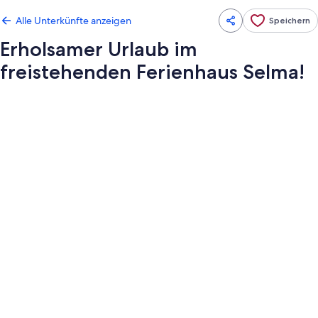
Alle Unterkünfte anzeigen
Speichern
Erholsamer Urlaub im
freistehenden Ferienhaus Selma!
Fotogalerie
von
Erholsamer