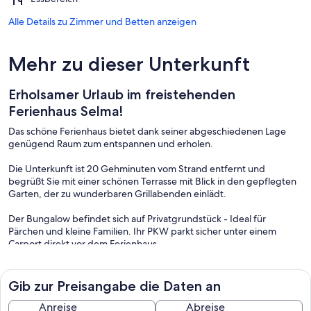
Alle Details zu Zimmer und Betten anzeigen
Mehr zu dieser Unterkunft
Erholsamer Urlaub im freistehenden
Ferienhaus Selma!
Das schöne Ferienhaus bietet dank seiner abgeschiedenen Lage
genügend Raum zum entspannen und erholen.
Die Unterkunft ist 20 Gehminuten vom Strand entfernt und
begrüßt Sie mit einer schönen Terrasse mit Blick in den gepflegten
Garten, der zu wunderbaren Grillabenden einlädt.
Der Bungalow befindet sich auf Privatgrundstück - Ideal für
Pärchen und kleine Familien. Ihr PKW parkt sicher unter einem
Carport direkt vor dem Ferienhaus.
Im Ferienhaus Selma ist ein TV und eine gut ausgestattete Küche
vorhanden.
Gib zur Preisangabe die Daten an
In der Nähe können Sie wunderbar Radfahren und Wandern. Bis
Anreise
Abreise