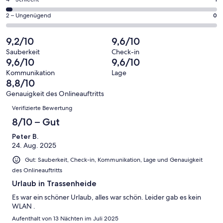
1
haben
insgesamt
Gästebewertungen
von
eine
33
0
2 – Ungenügend
0
haben
insgesamt
Bewertung
Gästebewertungen
von
eine
33
von
haben
insgesamt
9,2/10
9,6/10
Bewertung
Gästebewertungen
10
eine
33
von
haben
Sauberkeit
Check-in
-
Bewertung
Gästebewertungen
9,6/10
9,6/10
8
eine
Hervorragend
von
haben
-
Bewertung
Kommunikation
Lage
6
eine
8,8/10
Gut
von
-
Bewertung
4
Genauigkeit des Onlineauftritts
Okay
von
Bewertungen
-
Verifizierte Bewertung
2
Schlecht
-
8/10 – Gut
Ungenügend
Peter B.
24. Aug. 2025
Gut: Sauberkeit, Check-in, Kommunikation, Lage und Genauigkeit
des Onlineauftritts
Urlaub in Trassenheide
Es war ein schöner Urlaub, alles war schön. Leider gab es kein
WLAN .
Aufenthalt von 13 Nächten im Juli 2025