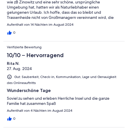
wie zB Zinowitz und eine sehr schöne, ursprüngliche
Umgebung hat, hatten wir als Naturliebhaber einen
gelungenen Urlaub. Ich hoffe, dass das so bleibt und
Trassenheide nicht von Großmanagern vereinnamt wird, die
gerne "Betonburgen", sogenannte Resorts, mit Sauna etc.,
Aufenthalt von 14 Nächten im August 2024
bauen. Dann wären wir nicht mehr dabei. Mit freundlichen
Grüßen M. Spangenberg
0
Verifizierte Bewertung
10/10 – Hervorragend
Rita N.
27. Aug. 2024
Gut: Sauberkeit, Check-in, Kommunikation, Lage und Genauigkeit
des Onlineauftritts
Wunderschöne Tage
Soviel zu sehen und erleben Herrliche Insel und die ganze
Familie hat zusammen Spaß
Aufenthalt von 4 Nächten im August 2024
0