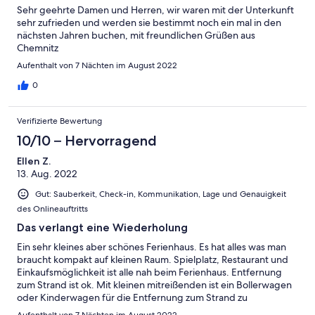
Sehr geehrte Damen und Herren, wir waren mit der Unterkunft
sehr zufrieden und werden sie bestimmt noch ein mal in den
nächsten Jahren buchen, mit freundlichen Grüßen aus
Chemnitz
Aufenthalt von 7 Nächten im August 2022
0
Verifizierte Bewertung
10/10 – Hervorragend
Ellen Z.
13. Aug. 2022
Gut: Sauberkeit, Check-in, Kommunikation, Lage und Genauigkeit
des Onlineauftritts
Das verlangt eine Wiederholung
Ein sehr kleines aber schönes Ferienhaus. Es hat alles was man
braucht kompakt auf kleinen Raum. Spielplatz, Restaurant und
Einkaufsmöglichkeit ist alle nah beim Ferienhaus. Entfernung
zum Strand ist ok. Mit kleinen mitreißenden ist ein Bollerwagen
oder Kinderwagen für die Entfernung zum Strand zu
empfehlen. Der Kontakt der Vermieterin ist auch sehr nett und
Aufenthalt von 7 Nächten im August 2022