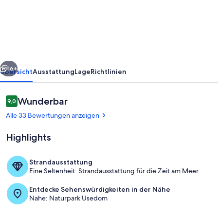
Urlaub
im
freistehenden
Ferienhaus
Selma!
rück
Weiter
16+
Übersicht
Ausstattung
Lage
Richtlinien
Bewertungen
Wunderbar
9,0
9,0 von 10.
Alle 33 Bewertungen anzeigen
Highlights
Strandausstattung
Eine Seltenheit: Strandausstattung für die Zeit am Meer.
Außendetails
Entdecke Sehenswürdigkeiten in der Nähe
Nahe: Naturpark Usedom