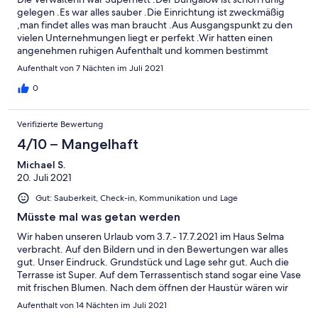
gelegen .Es war alles sauber .Die Einrichtung ist zweckmäßig
,man findet alles was man braucht .Aus Ausgangspunkt zu den
vielen Unternehmungen liegt er perfekt .Wir hatten einen
angenehmen ruhigen Aufenthalt und kommen bestimmt
wieder .Ganz liebe Grüße
Aufenthalt von 7 Nächten im Juli 2021
0
Verifizierte Bewertung
4/10 – Mangelhaft
Michael S.
20. Juli 2021
Gut: Sauberkeit, Check-in, Kommunikation und Lage
Müsste mal was getan werden
Wir haben unseren Urlaub vom 3.7.- 17.7.2021 im Haus Selma
verbracht. Auf den Bildern und in den Bewertungen war alles
gut. Unser Eindruck. Grundstück und Lage sehr gut. Auch die
Terrasse ist Super. Auf dem Terrassentisch stand sogar eine Vase
mit frischen Blumen. Nach dem öffnen der Haustür wären wir
am liebsten sofort wieder umgedreht. Uns kam ein total
Aufenthalt von 14 Nächten im Juli 2021
muffiger Geruch entgegen. Fast unzumutbar ! Selbst nach einer