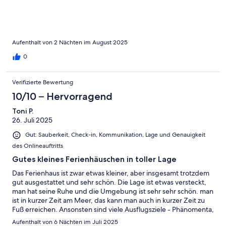
Aufenthalt von 2 Nächten im August 2025
0
Verifizierte Bewertung
10/10 – Hervorragend
Toni P.
26. Juli 2025
Gut: Sauberkeit, Check-in, Kommunikation, Lage und Genauigkeit
des Onlineauftritts
Gutes kleines Ferienhäuschen in toller Lage
Das Ferienhaus ist zwar etwas kleiner, aber insgesamt trotzdem
gut ausgestattet und sehr schön. Die Lage ist etwas versteckt,
man hat seine Ruhe und die Umgebung ist sehr sehr schön. man
ist in kurzer Zeit am Meer, das kann man auch in kurzer Zeit zu
Fuß erreichen. Ansonsten sind viele Ausflugsziele - Phänomenta,
Peenemünde, Ozeaneum Stralsund, Baumwipfelpfad usw. in
Aufenthalt von 6 Nächten im Juli 2025