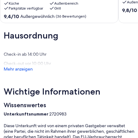
Außen
Crisby
Küche
Außenbereich
Parkplätze verfügbar
Grill
-
9.8
9,8/10
ruhige
von
9.4
9,4/10
Außergewöhnlich
(36 Bewertungen)
Lage
10,
von
-
Außerge
10,
Stellplatz
(54
Außergewöhnlich,
Hausordnung
am
Bewert
(36
Haus!
Bewertungen)
Trassenheide
Check-in ab 14:00 Uhr
Check-out vor 10:00 Uhr
Mehr anzeigen
Wichtige Informationen
Wissenswertes
Unterkunftsnummer
2720983
Diese Unterkunft wird von einem privaten Gastgeber verwaltet
(eine Partei, die nicht im Rahmen ihrer gewerblichen, geschäftlichen
oder beruflichen Tätigkeit handelt). Das EU-Verbraucherrecht,