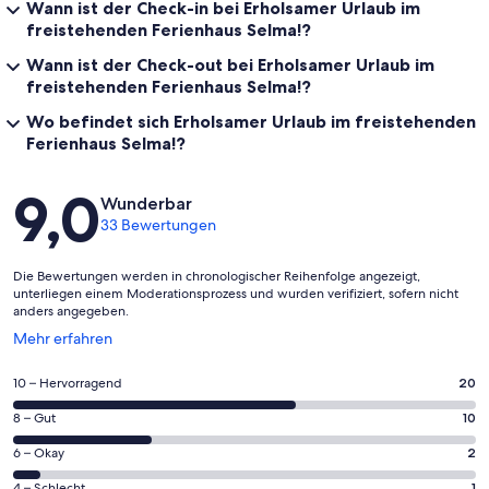
Wann ist der Check-in bei Erholsamer Urlaub im
freistehenden Ferienhaus Selma!?
Wann ist der Check-out bei Erholsamer Urlaub im
freistehenden Ferienhaus Selma!?
Wo befindet sich Erholsamer Urlaub im freistehenden
Ferienhaus Selma!?
Bewertungen
9,0
Wunderbar
33 Bewertungen
Die Bewertungen werden in chronologischer Reihenfolge angezeigt,
unterliegen einem Moderationsprozess und wurden verifiziert, sofern nicht
anders angegeben.
Wird
Mehr erfahren
in
einem
20
10 – Hervorragend
20
neuen
von
Fenster
10
8 – Gut
10
insgesamt
geöffnet
von
33
2
6 – Okay
2
insgesamt
Gästebewertungen
von
33
4 – Schlecht
1