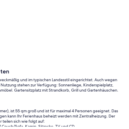
rten
zweckmäßig und im typischen Landesstil eingerichtet. Auch wegen
r Nutzung stehen zur Verfügung: Sonnenliege, Kinderspielplatz,
enmöbel. Gartensitzplatz mit Strandkorb, Grill und Gartenhäuschen.
mer), ist 55 qm groß und ist für maximal 4 Personen geeignet. Das
agen kann Ihr Ferienhaus beheizt werden mit Zentralheizung. Der
teilen sich wie folgt auf:
f Couch/Sofa, Kamin, Sitzecke, TV und CD.