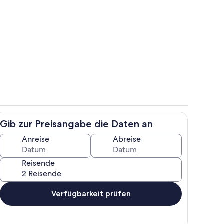
lkon
Zimmer
Gib zur Preisangabe die Daten an
ppe ins Dachgeschoss
Wohnbereich
Anreise
Abreise
Reisende
Verfügbarkeit prüfen