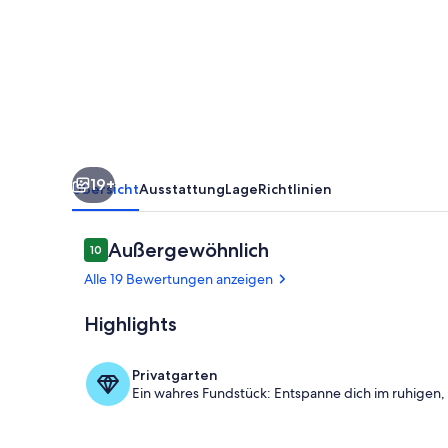
und
Garten
19+
Übersicht
Ausstattung
Lage
Richtlinien
Bewertungen
Außergewöhnlich
10
10 von 10.
Alle 19 Bewertungen anzeigen
Highlights
Außenansich
Privatgarten
Ein wahres Fundstück: Entspanne dich im ruhigen, 