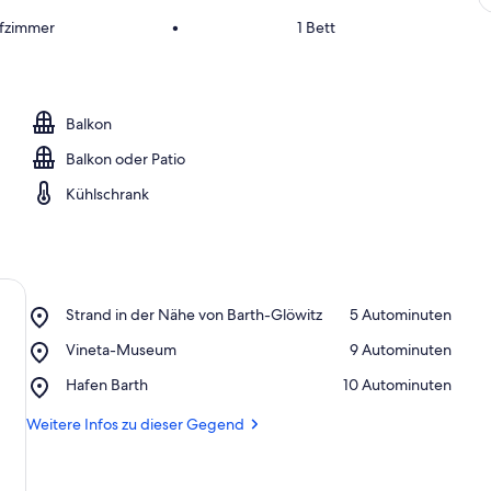
afzimmer
•
1 Bett
Balkon
Balkon oder Patio
Kühlschrank
Place,
Strand in der Nähe von Barth-Glöwitz
‪5 Autominuten‬
Strand
Place,
Vineta-Museum
‪9 Autominuten‬
in
Vineta-
der
Place,
Hafen Barth
‪10 Autominuten‬
Museum
Nähe
Hafen
von
Barth
Weitere Infos zu dieser Gegend
Barth-
Glöwitz