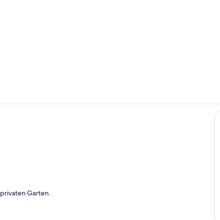
Blick vom Ba
Flur mit Tre
t
privaten Garten.