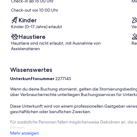
Check-in ab 15:00 Uhr
Mi
)
Bewertungen)
 / Grabower Bodden mit Sand). Angeln, Wassersportmöglichkeiten,
agen 3 km. Tennis, Minigolf jeweils 15 km in Zingst. Ostsee mit
Check-out vor 10:00 Uhr
Kinder
Kinder (0–17 Jahre) erlaubt
Ve
Haustiere
5 qm, insgesamt 4 Betten (davon 2 Zusatzbetten).
Haustiere sind nicht erlaubt, mit Ausnahme von
Ra
Assistenztieren
Garderobe.
auf Couch/Sofa, Sitzecke, TV, Kamin und CD-Player.
Wissenswertes
Küche
mit Essecke (4 Plätze), Elektroherd (2 Platten), Kühlschrank
schem Wasserkocher und Zugang zum Balkon.
Bad
mit Dusche, 1
Unterkunftsnummer
2277143
Wenn du deine Buchung stornierst, gelten die Stornierungsbe
über Verbraucherrechte unterliegen Buchungsservices für Unterk
Diese Unterkunft wird von einem professionellen Gastgeber verwa
geschäftlichen oder beruflichen Zwecken.
Für zusätzliche Personen fallen möglicherweise Gebühren an, die
können.
Mehr anzeigen