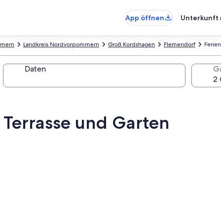
App öffnen
Unterkunft 
mmern
Landkreis Nordvorpommern
Groß Kordshagen
Flemendorf
Ferien
Daten
G
, Terrasse und Garten