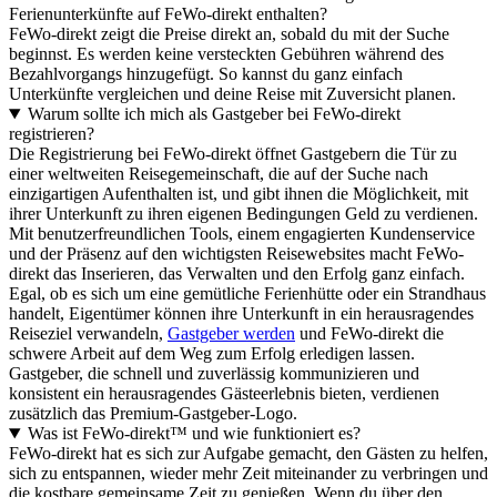
Ferienunterkünfte auf FeWo-direkt enthalten?
FeWo-direkt zeigt die Preise direkt an, sobald du mit der Suche
beginnst. Es werden keine versteckten Gebühren während des
Bezahlvorgangs hinzugefügt. So kannst du ganz einfach
Unterkünfte vergleichen und deine Reise mit Zuversicht planen.
Warum sollte ich mich als Gastgeber bei FeWo-direkt
registrieren?
Die Registrierung bei FeWo-direkt öffnet Gastgebern die Tür zu
einer weltweiten Reisegemeinschaft, die auf der Suche nach
einzigartigen Aufenthalten ist, und gibt ihnen die Möglichkeit, mit
ihrer Unterkunft zu ihren eigenen Bedingungen Geld zu verdienen.
Mit benutzerfreundlichen Tools, einem engagierten Kundenservice
und der Präsenz auf den wichtigsten Reisewebsites macht FeWo-
direkt das Inserieren, das Verwalten und den Erfolg ganz einfach.
Egal, ob es sich um eine gemütliche Ferienhütte oder ein Strandhaus
handelt, Eigentümer können ihre Unterkunft in ein herausragendes
Reiseziel verwandeln,
Gastgeber werden
und FeWo-direkt die
schwere Arbeit auf dem Weg zum Erfolg erledigen lassen.
Gastgeber, die schnell und zuverlässig kommunizieren und
konsistent ein herausragendes Gästeerlebnis bieten, verdienen
zusätzlich das Premium-Gastgeber-Logo.
Was ist FeWo-direkt™ und wie funktioniert es?
FeWo-direkt hat es sich zur Aufgabe gemacht, den Gästen zu helfen,
sich zu entspannen, wieder mehr Zeit miteinander zu verbringen und
die kostbare gemeinsame Zeit zu genießen. Wenn du über den