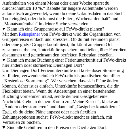
Aufenthalten von einem Monat oder einer Woche sparst du
durchschnittlich 10 %.* Rabatte für längere Aufenthalte werden
automatisch angewendet, wenn du deine Urlaubsdaten in das Such-
Tool eingibst, oder du kannst die Filter „Wochenaufenthalt" und
„Monatsaufenthalt" in deiner Suche verwenden.
Kann ich eine Gruppenreise auf FeWo-direkt planen?
Mit dem
Reiseplaner
von FeWo-direkt wird die Organisation von
Gruppenreisen einfach und stressfrei. Ob du mit Freunden planst
oder eine große Gruppe koordinierst, ihr könnt an einem Ort
zusammenarbeiten, Unterkünfte speichern und teilen, über Favoriten
abstimmen und gemeinsam den perfekten Reiseplan erstellen.
Kann ich meine Buchung einer Ferienunterkunft auf FeWo-direkt
hier ändern oder stornieren: Dierhagen Dorf?
Um Dierhagen Dorf-Ferienunterkünfte mit kostenloser Stornierung
zu finden, verwende einfach FeWo-direkts praktischen Suchfilter
„Kostenlose Stornierung". Wir verstehen, dass sich Pläne ändern
können, daher ist es einfach, Unterkünfte herauszufiltern, die dir
Flexibilität bieten. Wenn du Änderungen an einer bestehenden
Buchung vornehmen musst, sende deinem Gastgeber eine
Nachricht. Gehe in deinem Konto zu „Meine Reisen", klicke auf
„Ändern oder stornieren" und dann auf „Gastgeber kontaktieren".
Egal, ob du deine Pläne anpasst oder nach flexiblen
Zahlungsoptionen suchst, FeWo-direkt macht es einfach, mit
Vertrauen zu buchen.
Sind alle Gebühren in den Preisen der Dierhagen Dorf-