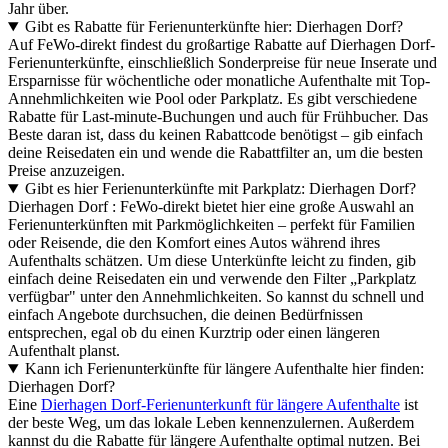
Jahr über.
Gibt es Rabatte für Ferienunterkünfte hier: Dierhagen Dorf?
Auf FeWo-direkt findest du großartige Rabatte auf Dierhagen Dorf-
Ferienunterkünfte, einschließlich Sonderpreise für neue Inserate und
Ersparnisse für wöchentliche oder monatliche Aufenthalte mit Top-
Annehmlichkeiten wie Pool oder Parkplatz. Es gibt verschiedene
Rabatte für Last-minute-Buchungen und auch für Frühbucher. Das
Beste daran ist, dass du keinen Rabattcode benötigst – gib einfach
deine Reisedaten ein und wende die Rabattfilter an, um die besten
Preise anzuzeigen.
Gibt es hier Ferienunterkünfte mit Parkplatz: Dierhagen Dorf?
Dierhagen Dorf : FeWo-direkt bietet hier eine große Auswahl an
Ferienunterkünften mit Parkmöglichkeiten – perfekt für Familien
oder Reisende, die den Komfort eines Autos während ihres
Aufenthalts schätzen. Um diese Unterkünfte leicht zu finden, gib
einfach deine Reisedaten ein und verwende den Filter „Parkplatz
verfügbar" unter den Annehmlichkeiten. So kannst du schnell und
einfach Angebote durchsuchen, die deinen Bedürfnissen
entsprechen, egal ob du einen Kurztrip oder einen längeren
Aufenthalt planst.
Kann ich Ferienunterkünfte für längere Aufenthalte hier finden:
Dierhagen Dorf?
Eine
Dierhagen Dorf-Ferienunterkunft für längere Aufenthalte
ist
der beste Weg, um das lokale Leben kennenzulernen. Außerdem
kannst du die Rabatte für längere Aufenthalte optimal nutzen. Bei