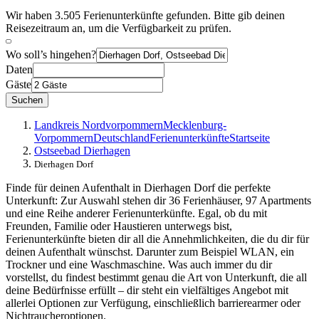
Wir haben 3.505 Ferienunterkünfte gefunden. Bitte gib deinen
Reisezeitraum an, um die Verfügbarkeit zu prüfen.
Wo soll’s hingehen?
Daten
Gäste
Suchen
Landkreis Nordvorpommern
Mecklenburg-
Vorpommern
Deutschland
Ferienunterkünfte
Startseite
Ostseebad Dierhagen
Dierhagen Dorf
Finde für deinen Aufenthalt in Dierhagen Dorf die perfekte
Unterkunft: Zur Auswahl stehen dir 36 Ferienhäuser, 97 Apartments
und eine Reihe anderer Ferienunterkünfte. Egal, ob du mit
Freunden, Familie oder Haustieren unterwegs bist,
Ferienunterkünfte bieten dir all die Annehmlichkeiten, die du dir für
deinen Aufenthalt wünschst. Darunter zum Beispiel WLAN, ein
Trockner und eine Waschmaschine. Was auch immer du dir
vorstellst, du findest bestimmt genau die Art von Unterkunft, die all
deine Bedürfnisse erfüllt – dir steht ein vielfältiges Angebot mit
allerlei Optionen zur Verfügung, einschließlich barrierearmer oder
Nichtraucheroptionen.