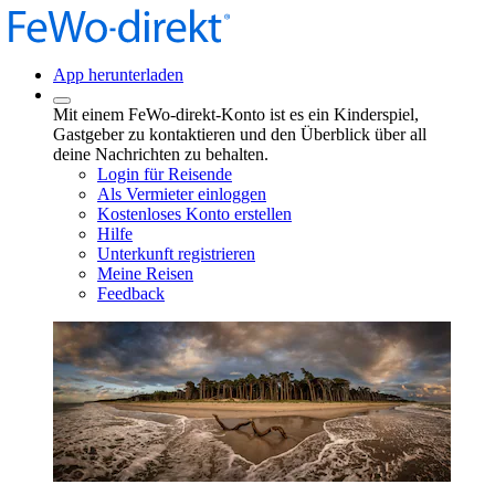
App herunterladen
Mit einem FeWo-direkt-Konto ist es ein Kinderspiel,
Gastgeber zu kontaktieren und den Überblick über all
deine Nachrichten zu behalten.
Login für Reisende
Als Vermieter einloggen
Kostenloses Konto erstellen
Hilfe
Unterkunft registrieren
Meine Reisen
Feedback