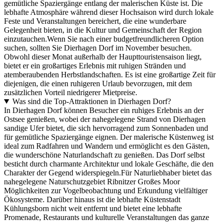
gemütliche Spaziergänge entlang der malerischen Küste ist. Die
lebhafte Atmosphäre während dieser Hochsaison wird durch lokale
Feste und Veranstaltungen bereichert, die eine wunderbare
Gelegenheit bieten, in die Kultur und Gemeinschaft der Region
einzutauchen.Wenn Sie nach einer budgetfreundlicheren Option
suchen, sollten Sie Dierhagen Dorf im November besuchen.
Obwohl dieser Monat außerhalb der Haupttouristensaison liegt,
bietet er ein großartiges Erlebnis mit ruhigen Stränden und
atemberaubenden Herbstlandschaften. Es ist eine großartige Zeit für
diejenigen, die einen ruhigeren Urlaub bevorzugen, mit dem
zusätzlichen Vorteil niedrigerer Mietpreise.
Was sind die Top-Attraktionen in Dierhagen Dorf?
In Dierhagen Dorf können Besucher ein ruhiges Erlebnis an der
Ostsee genießen, wobei der nahegelegene Strand von Dierhagen
sandige Ufer bietet, die sich hervorragend zum Sonnenbaden und
für gemütliche Spaziergänge eignen. Der malerische Küstenweg ist
ideal zum Radfahren und Wandern und ermöglicht es den Gästen,
die wunderschöne Naturlandschaft zu genießen. Das Dorf selbst
besticht durch charmante Architektur und lokale Geschäfte, die den
Charakter der Gegend widerspiegeln.Für Naturliebhaber bietet das
nahegelegene Naturschutzgebiet Ribnitzer Großes Moor
Möglichkeiten zur Vogelbeobachtung und Erkundung vielfältiger
Ökosysteme. Darüber hinaus ist die lebhafte Küstenstadt
Kühlungsborn nicht weit entfernt und bietet eine lebhafte
Promenade, Restaurants und kulturelle Veranstaltungen das ganze