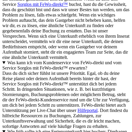
Service
Sorglos mit FeWo-direkt™
buchst, hast du die Gewissheit,
dass du geschützt bist und dass wir unser Bestes tun werden, um das
Problem zu lösen, falls etwas schiefgeht. Wenn ein wichtiges
Problem auftaucht, das dein Gastgeber nicht beheben kann, helfen
wir dir, es zu lösen, eine ähnliche Unterkunft zu finden oder
gegebenenfalls deine Buchung zu erstatten. Das ist unser
Versprechen. Wenn sich eine Unterkunft erheblich von ihrem Inserat
unterscheidet, vermitteln wir dir eine neue Unterkunft, die deinen
Bedürfnissen entspricht, oder wenn ein Gastgeber vor deinem
Aufenthalt storniert, steht dir ein engagiertes Team zur Seite, das dir
eine ähnliche Unterkunft vermittelt.
Was kann ich vom Kundenservice von FeWo-direkt und vom
Service Sorglos mit FeWo-direkt™ erwarten?
Dass du dich sicher fühlst ist unsere Priorität. Egal, ob du deine
Reise planst oder deinen Aufenthalt bereits hinter dir hast, der
Service Sorglos mit FeWo-direkt™ unterstützt dich bei jedem
Schritt. In dringenden Situationen, wie z. B. bei kurzfristigen
Stornierungen, Buchungsproblemen oder möglichem Betrug, steht
dir der FeWo-direkt-Kundenservice rund um die Uhr zur Verfügung,
um dich bei jedem Schritt zu unterstützen. FeWo-direkt bietet auch
Unterstützung per Live-Chat über unser
Hilfeportal
. Dort findest du
hilfreiche Ressourcen zu Buchungen, Zahlungen, zur
Unterkunftsverwaltung und Sicherheit, die es dir leicht machen,
sofortige Antworten auf viele häufige Fragen zu erhalten.
Wie früh sollte ich eine Ferienunterkunft hier buchen: Dierhagen