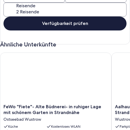
Reisende
Verfügbarkeit prüfen
Ähnliche Unterkünfte
FeWo "Fiete"- Alte Büdnerei- in ruhiger Lage mit schönem Ga
Aalhaus
FeWo
Aalhaus
FeWo "Fiete"- Alte Büdnerei- in ruhiger Lage
Aalhaus
"Fiete"-
Wustro
mit schönem Garten in Strandnähe
Strand
Alte
Wohnu
Ostseebad Wustrow
Wustro
Büdnerei-
zum
in
Küche
Kostenloses WLAN
Hof
Parkpl