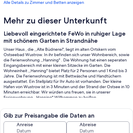
Alle Details zu Zimmer und Betten anzeigen
Mehr zu dieser Unterkunft
Liebevoll eingerichtete FeWo in ruhiger Lage
mit schönem Garten in Strandnähe
Unser Haus , die ,,Alte Büdnerei", liegt im alten Ortskern vom
Ostseebad Wustrow. In ihr befinden sich unser Wohnbereich, sowie
die Ferienwohnung ,,Hanning" . Die Wohnung hat einen seperaten
Eingangsbereich mit einer kleinen Sitzecke im Garten. Die
Wohneinheit ,,Hanning" bietet Platz für 2 Personen und 1 Kind bis 3
Jahre. Die Ferienwohnung ist mit Bettwäsche und Handtüchern
ausgestattet. Ein Stellplatz für Ihr Auto ist vorhanden. Der kleine
Hafen von Wustrow ist in 3 Minuten und der Strand der Ostsee in 10
Minuten erreichbar. Wir würden uns freuen, sie in unserer
Ferienwohnung ,,Hanning" Willkommen zu heißen.
Sollten wir aufgrund der aktuellen politischen und wirtschaftlichen
Lage eine Preisanpassung vornehmen müssen, werden wir Sie
selbstverständlich rechtzeitig darüber informieren.
Gib zur Preisangabe die Daten an
Anreise
Abreise