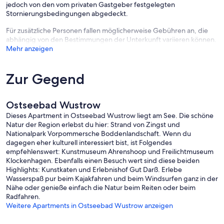
jedoch von den vom privaten Gastgeber festgelegten
Stornierungsbedingungen abgedeckt.
Für zusätzliche Personen fallen möglicherweise Gebühren an, die
abhängig von den Bestimmungen der Unterkunft variieren können.
Mehr anzeigen
Zur Gegend
Ostseebad Wustrow
Dieses Apartment in Ostseebad Wustrow liegt am See. Die schöne
Natur der Region erlebst du hier: Strand von Zingst und
Nationalpark Vorpommersche Boddenlandschaft. Wenn du
dagegen eher kulturell interessiert bist, ist Folgendes
empfehlenswert: Kunstmuseum Ahrenshoop und Freilichtmuseum
Klockenhagen. Ebenfalls einen Besuch wert sind diese beiden
Highlights: Kunstkaten und Erlebnishof Gut Darß. Erlebe
Wasserspaß pur beim Kajakfahren und beim Windsurfen ganz in der
Nähe oder genieße einfach die Natur beim Reiten oder beim
Radfahren.
Weitere Apartments in Ostseebad Wustrow anzeigen