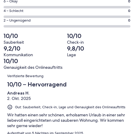
43
0
6 – Okay
0
insgesamt
Gästebewertungen
von
43
0
4 – Schlecht
0
haben
insgesamt
Gästebewertungen
von
eine
43
0
2 – Ungenügend
0
haben
insgesamt
Bewertung
Gästebewertungen
von
eine
43
von
haben
insgesamt
10/10
10/10
Bewertung
Gästebewertungen
10
eine
43
von
haben
Sauberkeit
Check-in
-
Bewertung
Gästebewertungen
9,2/10
9,8/10
8
eine
Hervorragend
von
haben
-
Bewertung
Kommunikation
Lage
6
eine
10/10
Gut
von
-
Bewertung
4
Genauigkeit des Onlineauftritts
Okay
von
Bewertungen
-
Verifizierte Bewertung
2
Schlecht
-
10/10 – Hervorragend
Ungenügend
Andreas H.
2. Okt. 2025
Gut: Sauberkeit, Check-in, Lage und Genauigkeit des Onlineauftritts
Wir hatten einen sehr schönen, erholsamen Urlaub in einer sehr
liebevoll eingerichteten und sauberen Wohnung. Wir kommen
sehr gerne wieder!
Aufenthalt von 5 Nächten im September 2025