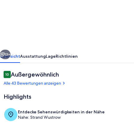
Liebevoll
eingerichtete
FeWo
in
ruhiger
Lage
rück
Weiter
mit
13+
Übersicht
Ausstattung
Lage
Richtlinien
schönem
Garten
Bewertungen
Außergewöhnlich
10
10 von 10.
in
Alle 43 Bewertungen anzeigen
Strandnähe
Highlights
Entdecke Sehenswürdigkeiten in der Nähe
Nahe: Strand Wustrow
Alte Büdnerei mit der Fewo Hanning