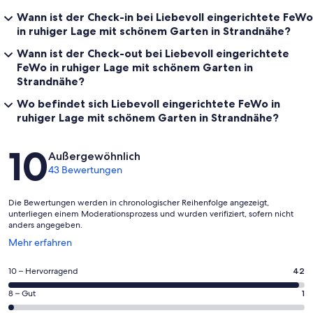
Wann ist der Check-in bei Liebevoll eingerichtete FeWo
in ruhiger Lage mit schönem Garten in Strandnähe?
Wann ist der Check-out bei Liebevoll eingerichtete
FeWo in ruhiger Lage mit schönem Garten in
Strandnähe?
Wo befindet sich Liebevoll eingerichtete FeWo in
ruhiger Lage mit schönem Garten in Strandnähe?
Bewertungen
10
Außergewöhnlich
43 Bewertungen
Die Bewertungen werden in chronologischer Reihenfolge angezeigt,
unterliegen einem Moderationsprozess und wurden verifiziert, sofern nicht
anders angegeben.
Wird
Mehr erfahren
in
einem
42
10 – Hervorragend
42
neuen
von
Fenster
1
8 – Gut
1
insgesamt
geöffnet
von