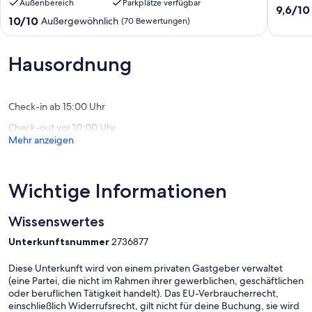
Außenbereich
Parkplätze verfügbar
ruhiger
900m
9.6
9,6/10
Lage
zum
10.0
10/10
Außergewöhnlich
von
(70 Bewertungen)
mit
Strand
von
10,
schönem
Wustro
10,
Außerge
Garten
Außergewöhnlich,
Hausordnung
(68
in
(70
Bewert
Strandnähe
Bewertungen)
Ostseebad
Wustrow
Check-in ab 15:00 Uhr
Check-out vor 10:00 Uhr
Mehr anzeigen
Wichtige Informationen
Wissenswertes
Unterkunftsnummer
2736877
Diese Unterkunft wird von einem privaten Gastgeber verwaltet
(eine Partei, die nicht im Rahmen ihrer gewerblichen, geschäftlichen
oder beruflichen Tätigkeit handelt). Das EU-Verbraucherrecht,
einschließlich Widerrufsrecht, gilt nicht für deine Buchung, sie wird