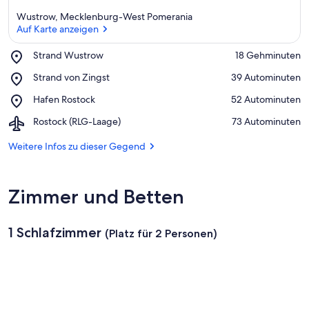
Wustrow, Mecklenburg-West Pomerania
Auf Karte anzeigen
Place,
Strand Wustrow
‪18 Gehminuten‬
Strand
Auf Karte anzeigen
Place,
Strand von Zingst
‪39 Autominuten‬
Wustrow
Strand
Place,
Hafen Rostock
‪52 Autominuten‬
von
Hafen
Zingst
Airport,
Rostock (RLG-Laage)
‪73 Autominuten‬
Rostock
Rostock
(RLG-
Weitere Infos zu dieser Gegend
Laage)
Zimmer und Betten
1 Schlafzimmer
(Platz für 2 Personen)