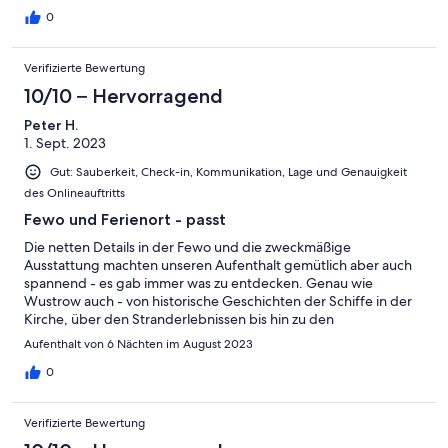
0
Verifizierte Bewertung
10/10 – Hervorragend
Peter H.
1. Sept. 2023
Gut: Sauberkeit, Check-in, Kommunikation, Lage und Genauigkeit
des Onlineauftritts
Fewo und Ferienort - passt
Die netten Details in der Fewo und die zweckmäßige
Ausstattung machten unseren Aufenthalt gemütlich aber auch
spannend - es gab immer was zu entdecken. Genau wie
Wustrow auch - von historische Geschichten der Schiffe in der
Kirche, über den Stranderlebnissen bis hin zu den
schmackhaften Menues in den Restaurants. Sehr
Aufenthalt von 6 Nächten im August 2023
empfehlenswert!
0
Verifizierte Bewertung