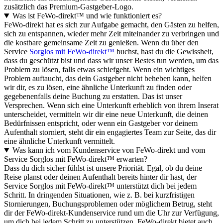
zusätzlich das Premium-Gastgeber-Logo.
Was ist FeWo-direkt™ und wie funktioniert es?
FeWo-direkt hat es sich zur Aufgabe gemacht, den Gästen zu helfen,
sich zu entspannen, wieder mehr Zeit miteinander zu verbringen und
die kostbare gemeinsame Zeit zu genießen. Wenn du über den
Service
Sorglos mit FeWo-direkt™
buchst, hast du die Gewissheit,
dass du geschützt bist und dass wir unser Bestes tun werden, um das
Problem zu lösen, falls etwas schiefgeht. Wenn ein wichtiges
Problem auftaucht, das dein Gastgeber nicht beheben kann, helfen
wir dir, es zu lösen, eine ähnliche Unterkunft zu finden oder
gegebenenfalls deine Buchung zu erstatten. Das ist unser
Versprechen. Wenn sich eine Unterkunft erheblich von ihrem Inserat
unterscheidet, vermitteln wir dir eine neue Unterkunft, die deinen
Bedürfnissen entspricht, oder wenn ein Gastgeber vor deinem
Aufenthalt storniert, steht dir ein engagiertes Team zur Seite, das dir
eine ähnliche Unterkunft vermittelt.
Was kann ich vom Kundenservice von FeWo-direkt und vom
Service Sorglos mit FeWo-direkt™ erwarten?
Dass du dich sicher fühlst ist unsere Priorität. Egal, ob du deine
Reise planst oder deinen Aufenthalt bereits hinter dir hast, der
Service Sorglos mit FeWo-direkt™ unterstützt dich bei jedem
Schritt. In dringenden Situationen, wie z. B. bei kurzfristigen
Stornierungen, Buchungsproblemen oder möglichem Betrug, steht
dir der FeWo-direkt-Kundenservice rund um die Uhr zur Verfügung,
um dich bei jedem Schritt zu unterstützen. FeWo-direkt bietet auch