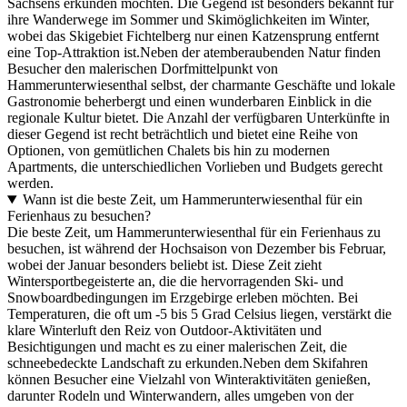
Sachsens erkunden möchten. Die Gegend ist besonders bekannt für
ihre Wanderwege im Sommer und Skimöglichkeiten im Winter,
wobei das Skigebiet Fichtelberg nur einen Katzensprung entfernt
eine Top-Attraktion ist.Neben der atemberaubenden Natur finden
Besucher den malerischen Dorfmittelpunkt von
Hammerunterwiesenthal selbst, der charmante Geschäfte und lokale
Gastronomie beherbergt und einen wunderbaren Einblick in die
regionale Kultur bietet. Die Anzahl der verfügbaren Unterkünfte in
dieser Gegend ist recht beträchtlich und bietet eine Reihe von
Optionen, von gemütlichen Chalets bis hin zu modernen
Apartments, die unterschiedlichen Vorlieben und Budgets gerecht
werden.
Wann ist die beste Zeit, um Hammerunterwiesenthal für ein
Ferienhaus zu besuchen?
Die beste Zeit, um Hammerunterwiesenthal für ein Ferienhaus zu
besuchen, ist während der Hochsaison von Dezember bis Februar,
wobei der Januar besonders beliebt ist. Diese Zeit zieht
Wintersportbegeisterte an, die die hervorragenden Ski- und
Snowboardbedingungen im Erzgebirge erleben möchten. Bei
Temperaturen, die oft um -5 bis 5 Grad Celsius liegen, verstärkt die
klare Winterluft den Reiz von Outdoor-Aktivitäten und
Besichtigungen und macht es zu einer malerischen Zeit, die
schneebedeckte Landschaft zu erkunden.Neben dem Skifahren
können Besucher eine Vielzahl von Winteraktivitäten genießen,
darunter Rodeln und Winterwandern, alles umgeben von der