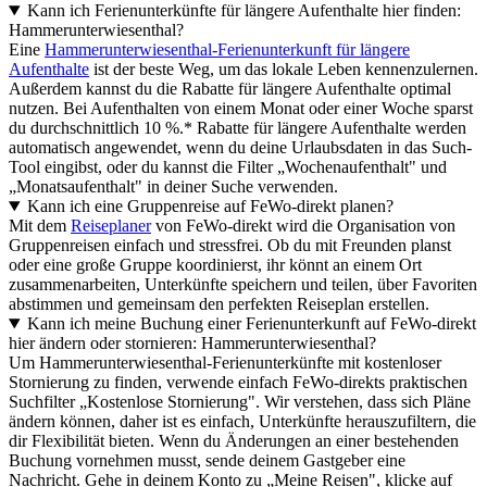
Kann ich Ferienunterkünfte für längere Aufenthalte hier finden:
Hammerunterwiesenthal?
Eine
Hammerunterwiesenthal-Ferienunterkunft für längere
Aufenthalte
ist der beste Weg, um das lokale Leben kennenzulernen.
Außerdem kannst du die Rabatte für längere Aufenthalte optimal
nutzen. Bei Aufenthalten von einem Monat oder einer Woche sparst
du durchschnittlich 10 %.* Rabatte für längere Aufenthalte werden
automatisch angewendet, wenn du deine Urlaubsdaten in das Such-
Tool eingibst, oder du kannst die Filter „Wochenaufenthalt" und
„Monatsaufenthalt" in deiner Suche verwenden.
Kann ich eine Gruppenreise auf FeWo-direkt planen?
Mit dem
Reiseplaner
von FeWo-direkt wird die Organisation von
Gruppenreisen einfach und stressfrei. Ob du mit Freunden planst
oder eine große Gruppe koordinierst, ihr könnt an einem Ort
zusammenarbeiten, Unterkünfte speichern und teilen, über Favoriten
abstimmen und gemeinsam den perfekten Reiseplan erstellen.
Kann ich meine Buchung einer Ferienunterkunft auf FeWo-direkt
hier ändern oder stornieren: Hammerunterwiesenthal?
Um Hammerunterwiesenthal-Ferienunterkünfte mit kostenloser
Stornierung zu finden, verwende einfach FeWo-direkts praktischen
Suchfilter „Kostenlose Stornierung". Wir verstehen, dass sich Pläne
ändern können, daher ist es einfach, Unterkünfte herauszufiltern, die
dir Flexibilität bieten. Wenn du Änderungen an einer bestehenden
Buchung vornehmen musst, sende deinem Gastgeber eine
Nachricht. Gehe in deinem Konto zu „Meine Reisen", klicke auf