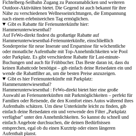
Fichtelberg-Seilbahn Zugang zu Panoramablicken und weiteren
Outdoor-Aktivitäten bietet. Die Gegend ist auch bekannt für ihre
Nähe zu verschiedenen Wellnesseinrichtungen, die Entspannung
nach einem erlebnisreichen Tag ermöglichen.
Gibt es Rabatte für Ferienunterkünfte hier:
Hammerunterwiesenthal?
Auf FeWo-direkt findest du großartige Rabatte auf
Hammerunterwiesenthal-Ferienunterkünfte, einschließlich
Sonderpreise für neue Inserate und Ersparnisse für wöchentliche
oder monatliche Aufenthalte mit Top-Annehmlichkeiten wie Pool
oder Parkplatz. Es gibt verschiedene Rabatte für Last-minute-
Buchungen und auch für Frühbucher. Das Beste daran ist, dass du
keinen Rabattcode benötigst – gib einfach deine Reisedaten ein und
wende die Rabattfilter an, um die besten Preise anzuzeigen.
Gibt es hier Ferienunterkünfte mit Parkplatz:
Hammerunterwiesenthal?
Hammerunterwiesenthal : FeWo-direkt bietet hier eine große
Auswahl an Ferienunterkünften mit Parkmöglichkeiten – perfekt für
Familien oder Reisende, die den Komfort eines Autos während ihres
Aufenthalts schätzen. Um diese Unterkünfte leicht zu finden, gib
einfach deine Reisedaten ein und verwende den Filter „Parkplatz
verfügbar" unter den Annehmlichkeiten. So kannst du schnell und
einfach Angebote durchsuchen, die deinen Bedürfnissen
entsprechen, egal ob du einen Kurztrip oder einen längeren
Aufenthalt planst.