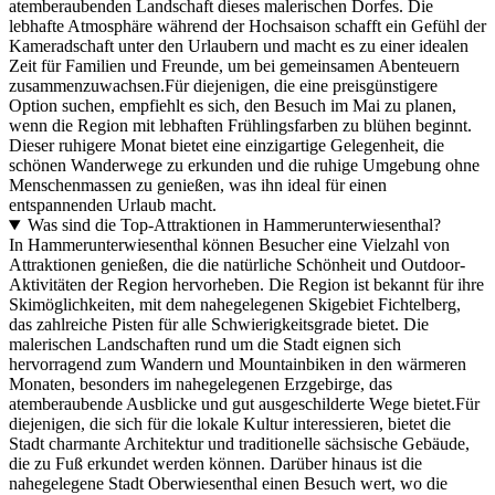
atemberaubenden Landschaft dieses malerischen Dorfes. Die
lebhafte Atmosphäre während der Hochsaison schafft ein Gefühl der
Kameradschaft unter den Urlaubern und macht es zu einer idealen
Zeit für Familien und Freunde, um bei gemeinsamen Abenteuern
zusammenzuwachsen.Für diejenigen, die eine preisgünstigere
Option suchen, empfiehlt es sich, den Besuch im Mai zu planen,
wenn die Region mit lebhaften Frühlingsfarben zu blühen beginnt.
Dieser ruhigere Monat bietet eine einzigartige Gelegenheit, die
schönen Wanderwege zu erkunden und die ruhige Umgebung ohne
Menschenmassen zu genießen, was ihn ideal für einen
entspannenden Urlaub macht.
Was sind die Top-Attraktionen in Hammerunterwiesenthal?
In Hammerunterwiesenthal können Besucher eine Vielzahl von
Attraktionen genießen, die die natürliche Schönheit und Outdoor-
Aktivitäten der Region hervorheben. Die Region ist bekannt für ihre
Skimöglichkeiten, mit dem nahegelegenen Skigebiet Fichtelberg,
das zahlreiche Pisten für alle Schwierigkeitsgrade bietet. Die
malerischen Landschaften rund um die Stadt eignen sich
hervorragend zum Wandern und Mountainbiken in den wärmeren
Monaten, besonders im nahegelegenen Erzgebirge, das
atemberaubende Ausblicke und gut ausgeschilderte Wege bietet.Für
diejenigen, die sich für die lokale Kultur interessieren, bietet die
Stadt charmante Architektur und traditionelle sächsische Gebäude,
die zu Fuß erkundet werden können. Darüber hinaus ist die
nahegelegene Stadt Oberwiesenthal einen Besuch wert, wo die