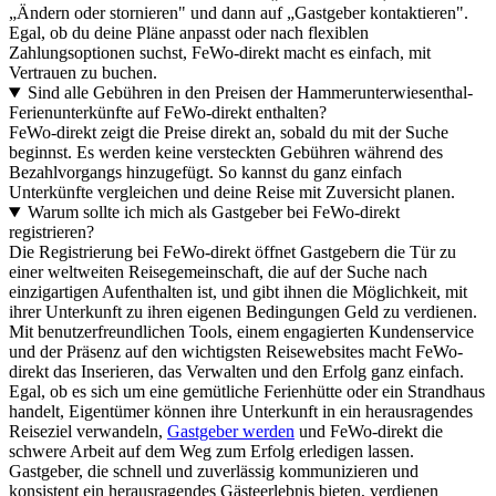
„Ändern oder stornieren" und dann auf „Gastgeber kontaktieren".
Egal, ob du deine Pläne anpasst oder nach flexiblen
Zahlungsoptionen suchst, FeWo-direkt macht es einfach, mit
Vertrauen zu buchen.
Sind alle Gebühren in den Preisen der Hammerunterwiesenthal-
Ferienunterkünfte auf FeWo-direkt enthalten?
FeWo-direkt zeigt die Preise direkt an, sobald du mit der Suche
beginnst. Es werden keine versteckten Gebühren während des
Bezahlvorgangs hinzugefügt. So kannst du ganz einfach
Unterkünfte vergleichen und deine Reise mit Zuversicht planen.
Warum sollte ich mich als Gastgeber bei FeWo-direkt
registrieren?
Die Registrierung bei FeWo-direkt öffnet Gastgebern die Tür zu
einer weltweiten Reisegemeinschaft, die auf der Suche nach
einzigartigen Aufenthalten ist, und gibt ihnen die Möglichkeit, mit
ihrer Unterkunft zu ihren eigenen Bedingungen Geld zu verdienen.
Mit benutzerfreundlichen Tools, einem engagierten Kundenservice
und der Präsenz auf den wichtigsten Reisewebsites macht FeWo-
direkt das Inserieren, das Verwalten und den Erfolg ganz einfach.
Egal, ob es sich um eine gemütliche Ferienhütte oder ein Strandhaus
handelt, Eigentümer können ihre Unterkunft in ein herausragendes
Reiseziel verwandeln,
Gastgeber werden
und FeWo-direkt die
schwere Arbeit auf dem Weg zum Erfolg erledigen lassen.
Gastgeber, die schnell und zuverlässig kommunizieren und
konsistent ein herausragendes Gästeerlebnis bieten, verdienen