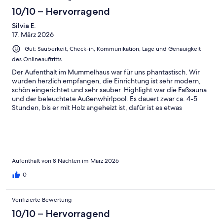
10/10 – Hervorragend
Silvia E.
17. März 2026
Gut: Sauberkeit, Check-in, Kommunikation, Lage und Genauigkeit
des Onlineauftritts
Der Aufenthalt im Mummelhaus war für uns phantastisch. Wir
wurden herzlich empfangen, die Einrichtung ist sehr modern,
schön eingerichtet und sehr sauber. Highlight war die Faßsauna
und der beleuchtete Außenwhirlpool. Es dauert zwar ca. 4-5
Stunden, bis er mit Holz angeheizt ist, dafür ist es etwas
Besonderes und man kann das Vergnügen genießen. Für
unseren kleinen Hund war der eingezäunte große Garten etwas
Besonderes, die Kostenpauschale von 30 Euro sehr
preiswert.Es war für uns ein sehr schöner Urlaub bei bestem
Wetter und einigen Sehenswürdigkeiten in der Umgebung.
Dieses Ferienhaus ist absolut zu empfehlen!
Aufenthalt von 8 Nächten im März 2026
0
Verifizierte Bewertung
10/10 – Hervorragend