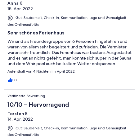
Anna K.
Problemen sofort erreichbar. Vorab bekamen wir als PDF-Datei
15. Apr. 2022
die Gästemappe des Hauses übersandt. Diese ist sehr
professionell gestaltet und klärt im Vorfeld schon die meisten
Gut: Sauberkeit, Check-in, Kommunikation, Lage und Genauigkeit
Fragen die man so hat. Für uns hat es gepasst.
des Onlineauftritts
Sehr schönes Ferienhaus
Wir sind als Freundesgruppe von 6 Personen hingefahren und
waren von allem sehr begeistert und zufrieden. Die Vermieter
waren sehr freundlich. Das Ferienhaus war bestens Ausgestattet
und es hat an nichts gefehlt, man konnte sich super in der Sauna
und dem Whirlpool auch bei kaltem Wetter entspannen.
Rundum also sehr empfehlenswert und wir werden sicherlich in
Aufenthalt von 4 Nächten im April 2022
Zukunft nochmal auf dieses Ferienhaus zurückkommen.
0
Verifizierte Bewertung
10/10 – Hervorragend
Torsten E.
14. Apr. 2022
Gut: Sauberkeit, Check-in, Kommunikation, Lage und Genauigkeit
des Onlineauftritts