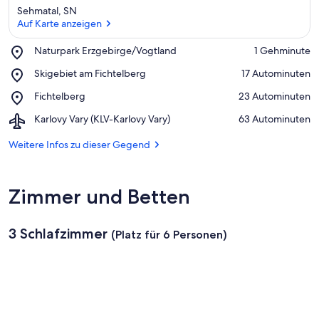
Sehmatal, SN
Auf Karte anzeigen
Place,
Naturpark Erzgebirge/Vogtland
‪1 Gehminute‬
Naturpark
Auf Karte anzeigen
Place,
Skigebiet am Fichtelberg
‪17 Autominuten‬
Erzgebirge/Vogtland
Skigebiet
Place,
Fichtelberg
‪23 Autominuten‬
am
Fichtelberg
Fichtelberg
Airport,
Karlovy Vary (KLV-Karlovy Vary)
‪63 Autominuten‬
Karlovy
Vary
Weitere Infos zu dieser Gegend
(KLV-
Karlovy
Vary)
Zimmer und Betten
3 Schlafzimmer
(Platz für 6 Personen)