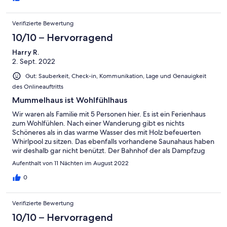
Verifizierte Bewertung
10/10 – Hervorragend
Harry R.
2. Sept. 2022
Gut: Sauberkeit, Check-in, Kommunikation, Lage und Genauigkeit
des Onlineauftritts
Mummelhaus ist Wohlfühlhaus
Wir waren als Familie mit 5 Personen hier. Es ist ein Ferienhaus
zum Wohlfühlen. Nach einer Wanderung gibt es nichts
Schöneres als in das warme Wasser des mit Holz befeuerten
Whirlpool zu sitzen. Das ebenfalls vorhandene Saunahaus haben
wir deshalb gar nicht benützt. Der Bahnhof der als Dampfzug
fahrenden Fichtelbergbahn (ein Muss für Eisenbahnfreunde) ist
Aufenthalt von 11 Nächten im August 2022
zu Fuß nur 5 Minuten entfernt. Hier kann man dann den
Bimmelbahnweg von Oberwiesental nach Cranzahl (ca. 20 km)
0
in mehreren Etappen wandern und an verschiedenen
Haltestellen der Dampfeisenbahn wieder zusteigen. Das
Verifizierte Bewertung
Ehepaar Wiendlocha als Vermieter des Ferienhauses haben wir
als sehr freundlich und zurückhaltend erlebt. Sie wohnen in
10/10 – Hervorragend
unmittelbarer Nachbarschaft und sind bei Fragen oder