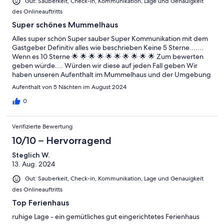
Gut: Sauberkeit, Check-in, Kommunikation, Lage und Genauigkeit
des Onlineauftritts
Super schönes Mummelhaus
Alles super schön Super sauber Super Kommunikation mit dem
Gastgeber Definitiv alles wie beschrieben Keine 5 Sterne.......
Wenn es 10 Sterne 🌟 🌟 🌟 🌟 🌟 🌟 🌟 🌟 🌟 🌟 Zum bewerten
geben würde.... Würden wir diese auf jeden Fall geben Wir
haben unseren Aufenthalt im Mummelhaus und der Umgebung
auf jeden Fall richtig genossen und konnten richtig abschalten
Aufenthalt von 5 Nächten im August 2024
0
Verifizierte Bewertung
10/10 – Hervorragend
Steglich W.
13. Aug. 2024
Gut: Sauberkeit, Check-in, Kommunikation, Lage und Genauigkeit
des Onlineauftritts
Top Ferienhaus
ruhige Lage - ein gemütliches gut eingerichtetes Ferienhaus