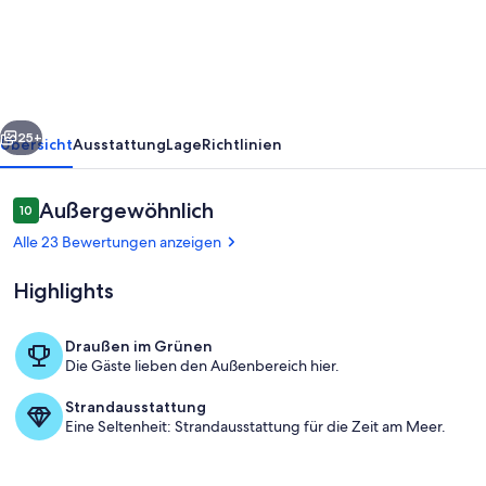
rück
Weiter
25+
Übersicht
Ausstattung
Lage
Richtlinien
Bewertungen
Außergewöhnlich
10
10 von 10.
Alle 23 Bewertungen anzeigen
Highlights
Draußen im Grünen
Die Gäste lieben den Außenbereich hier.
Das Mummelhaus
Strandausstattung
Eine Seltenheit: Strandausstattung für die Zeit am Meer.