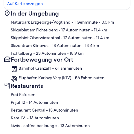
Auf Karte anzeigen
In der Umgebung
Karte
Naturpark Erzgebirge/Vogtland
- 1 Gehminute
- 0.0 km
Skigebiet am Fichtelberg
- 17 Autominuten
- 11.4 km
Skigebiet Oberwiesenthal
- 17 Autominuten
- 11.4 km
Skizentrum Klínovec
- 18 Autominuten
- 13.4 km
Fichtelberg
- 23 Autominuten
- 18.9 km
Fortbewegung vor Ort
Bahnhof Cranzahl – 6 Fahrminuten
Flughafen Karlovy Vary (KLV) – 56 Fahrminuten
Restaurants
Pod Pařezem
‪Prijut 12 - ‬14 Autominuten
‪Restaurant Central - ‬13 Autominuten
‪Karel IV. - ‬13 Autominuten
‪kiwis - coffee bar lounge - ‬13 Autominuten