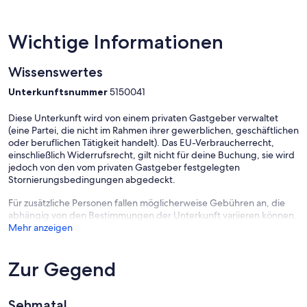
Gäste des Mummelhauses müssen diese entrichten. Bitte zahlen sie
diese bei ihrer Ankunft an uns.
Wichtige Informationen
Wissenswertes
Unterkunftsnummer
5150041
Diese Unterkunft wird von einem privaten Gastgeber verwaltet
(eine Partei, die nicht im Rahmen ihrer gewerblichen, geschäftlichen
oder beruflichen Tätigkeit handelt). Das EU-Verbraucherrecht,
einschließlich Widerrufsrecht, gilt nicht für deine Buchung, sie wird
jedoch von den vom privaten Gastgeber festgelegten
Stornierungsbedingungen abgedeckt.
Für zusätzliche Personen fallen möglicherweise Gebühren an, die
abhängig von den Bestimmungen der Unterkunft variieren können.
Mehr anzeigen
Zur Gegend
Sehmatal