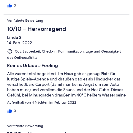
0
Verifizierte Bewertung
10/10 – Hervorragend
Linda S.
14. Feb. 2022
Gut: Sauberkeit, Check-in, Kommunikation, Lage und Genauigkeit
des Onlineauftritts
Reines Urlaubs-Feeling
Alle waren total begeistert. Im Haus gab es genug Platz für
lustige Spiele-Abende und draußen gab es als Hingucker das
verschließbare Carport (damit man keine Angst um sein Auto
haben muss) und vorallem die Sauna und der Hot Cube. Dieses
Gefühl, bei Minusgraden draußen im 40°C heißem Wasser seine
Getränke zu genießen, war einfach nur herrlich.
Aufenthalt von 4 Nächten im Februar 2022
0
Verifizierte Bewertung