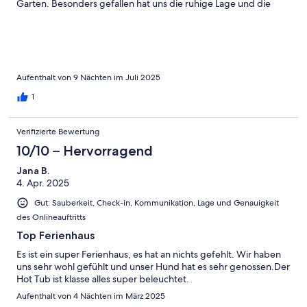
Garten. Besonders gefallen hat uns die ruhige Lage und die
Nähe zu Sehenswürdigkeiten und Aktivitäten wie zum Beispiel
„Zum Weihrichkarzl“. Auch eine Fahrt mit der Bimmelbahn ist zu
empfehlen und es gibt auch viele schöne Wanderwege. Der
Kontakt zu den Vermietern war sehr freundlich und
unkompliziert. Wir haben uns rundum wohlgefühlt und können
das Ferienhaus uneingeschränkt weiterempfehlen.
Aufenthalt von 9 Nächten im Juli 2025
1
Verifizierte Bewertung
10/10 – Hervorragend
Jana B.
4. Apr. 2025
Gut: Sauberkeit, Check-in, Kommunikation, Lage und Genauigkeit
des Onlineauftritts
Top Ferienhaus
Es ist ein super Ferienhaus, es hat an nichts gefehlt. Wir haben
uns sehr wohl gefühlt und unser Hund hat es sehr genossen.Der
Hot Tub ist klasse alles super beleuchtet.
Aufenthalt von 4 Nächten im März 2025