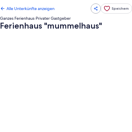
Alle Unterkünfte anzeigen
Speichern
Ganzes Ferienhaus
·
Privater Gastgeber
Ferienhaus "mummelhaus"
Fotogalerie
von
Ferienhaus
"mummelhaus"