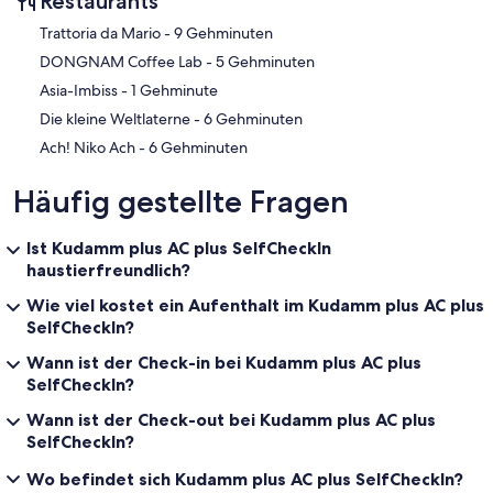
Restaurants
by credit card at check-in.
‪Trattoria da Mario - ‬9 Gehminuten
‪DONGNAM Coffee Lab - ‬5 Gehminuten
Interaction with Guests:
‪Asia-Imbiss - ‬1 Gehminute
‪Die kleine Weltlaterne - ‬6 Gehminuten
I'm always available if there are any questions! :)
‪Ach! Niko Ach - ‬6 Gehminuten
Häufig gestellte Fragen
Ist Kudamm plus AC plus SelfCheckIn
haustierfreundlich?
Wie viel kostet ein Aufenthalt im Kudamm plus AC plus
SelfCheckIn?
Wann ist der Check-in bei Kudamm plus AC plus
SelfCheckIn?
Wann ist der Check-out bei Kudamm plus AC plus
SelfCheckIn?
Wo befindet sich Kudamm plus AC plus SelfCheckIn?