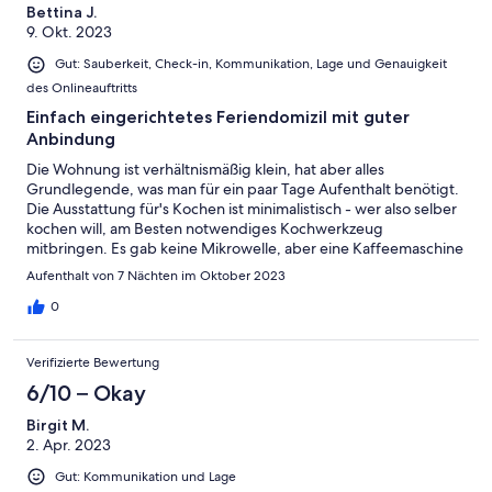
Bettina J.
9. Okt. 2023
Gut: Sauberkeit, Check-in, Kommunikation, Lage und Genauigkeit
des Onlineauftritts
Einfach eingerichtetes Feriendomizil mit guter
Anbindung
Die Wohnung ist verhältnismäßig klein, hat aber alles
Grundlegende, was man für ein paar Tage Aufenthalt benötigt.
Die Ausstattung für's Kochen ist minimalistisch - wer also selber
kochen will, am Besten notwendiges Kochwerkzeug
mitbringen. Es gab keine Mikrowelle, aber eine Kaffeemaschine
für Kaffeepads, Wasserkocher, Toaster, Herd mit 2 Kochfeldern,
Aufenthalt von 7 Nächten im Oktober 2023
Backofen ohne Umluft, sowie eine Kühlgefrierkombination + 1
Geschirrtuch. Hand- / Duschtücher waren von guter Qualität,
0
die Haar-Haut-Hand-Kombiflüssigseife im Spender für
Waschbecken und Dusche sehr angenehm. In den frisch
Verifizierte Bewertung
bezogenen Betten haben wir gut geschlafen. Die Lichtquellen
im Schlaf- / Wohnbereich sind etwas spärlich (besonders üb.
6/10 – Okay
Spüle) und die Steckdosen im Schlafzimmer an ungünstiger
Birgit M.
Stelle. Es empfiehlt sich daher, mindestens 2 3m-
2. Apr. 2023
Kabelverlängerungen mitzubringen. Die gesamte Wohnung
könnte mal wieder einen Anstrich vertragen. Das WC war beim
Gut: Kommunikation und Lage
Spülen etwas undicht, (regelmäßig Pfützen darunter, aber ohne