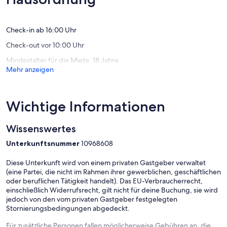
(86
Bewert
Bewertungen)
- Boxspring double bed
Check-in ab 16:00 Uhr
- Open wardrobe
Check-out vor 10:00 Uhr
- Air conditioning for the master bedroom
Mindestalter für die Miete: 18 Jahre
Mehr anzeigen
Bedroom 2:
Wichtige Informationen
- Single bed
Wissenswertes
- Open wardrobe
Unterkunftsnummer
10968608
- Air conditioning for the 2nd bedroom
Diese Unterkunft wird von einem privaten Gastgeber verwaltet
(eine Partei, die nicht im Rahmen ihrer gewerblichen, geschäftlichen
oder beruflichen Tätigkeit handelt). Das EU-Verbraucherrecht,
Bathroom:
einschließlich Widerrufsrecht, gilt nicht für deine Buchung, sie wird
jedoch von den vom privaten Gastgeber festgelegten
- Walk-in rain shower :)
Stornierungsbedingungen abgedeckt.
- Hairdryer
Für zusätzliche Personen fallen möglicherweise Gebühren an, die