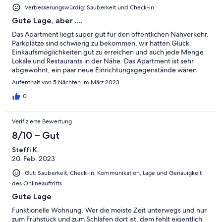
zu riechen). Wir hatten das schon während unseres Aufenthaltes
Verbesserungswürdig: Sauberkeit und Check-in
gemeldet und es wurde auch wirklich schnell ein Handwerker
Gute Lage, aber ....
vorbeigeschickt, der konnte aber das Problem nicht auf die
Schnelle mit vorhandenen Bordmitteln beseitigen. Ich hoffe das
Das Apartment liegt super gut für den öffentlichen Nahverkehr.
ist bis zum nächsten Gast erledigt. Die Parkplätze an der Straße
Parkplätze sind schwierig zu bekommen, wir hatten Glück.
sind frei, auch wenn man immer etwas Glück braucht, um einen
Einkaufsmöglichkeiten gut zu erreichen und auch jede Menge
zu finden. Die Anbindung an Bus und Bahn ist sehr gut und es
Lokale und Restaurants in der Nähe. Das Apartment ist sehr
gibt viele kleine Läden und Essmöglichkeiten im Umkreis. Wir
abgewohnt, ein paar neue Einrichtungsgegenstände wären
haben uns dort wohlgefühlt.
vom Vorteil. Der Fernseher mit dem Fire-Stick hat nicht richtig
Aufenthalt von 5 Nächten im März 2023
funktioniert, Geschirrhandtücher haben vollständig gefehlt. Für
ein paar Tage geht das alles, aber ich hätte schon etwas mehr
0
erwartet, Klospülung läuft ständig nach, die Regendusche
macht eine Überschwemmung im Bad, man kann sich
Verifizierte Bewertung
arrangieren. Die Lage zum oberen Ku-Damm ist allerdings sehr
gut, das hat für uns gezählt. Mal etwas investieren wäre super,
8/10 – Gut
dann würde auch die Bewertung besser werden.
Steffi K.
20. Feb. 2023
Gut: Sauberkeit, Check-in, Kommunikation, Lage und Genauigkeit
des Onlineauftritts
Gute Lage
Funktionelle Wohnung. Wer die meiste Zeit unterwegs und nur
zum Frühstück und zum Schlafen dort ist, dem fehlt eigentlich