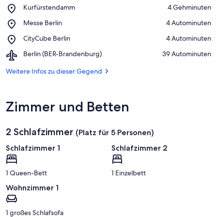
Place,
Kurfürstendamm
‪4 Gehminuten‬
Kurfürstendamm
Auf Karte anzeigen
Place,
Messe Berlin
‪4 Autominuten‬
Messe
Place,
CityCube Berlin
‪4 Autominuten‬
Berlin
CityCube
Airport,
Berlin (BER-Brandenburg)
‪39 Autominuten‬
Berlin
Berlin
(BER-
Weitere Infos zu dieser Gegend
Brandenburg)
Zimmer und Betten
2 Schlafzimmer
(Platz für 5 Personen)
Schlafzimmer 1
Schlafzimmer 2
1 Queen-Bett
1 Einzelbett
Wohnzimmer 1
1 großes Schlafsofa