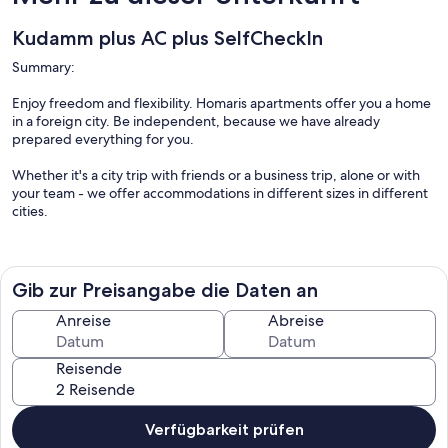
Kudamm plus AC plus SelfCheckIn
Summary:
Enjoy freedom and flexibility. Homaris apartments offer you a home
in a foreign city. Be independent, because we have already
prepared everything for you.
Whether it's a city trip with friends or a business trip, alone or with
your team - we offer accommodations in different sizes in different
cities.
Our apartments impress with modern design, a central location and
amenities that leave nothing to be desired. Each apartment at
Homaris tells its own story - is individual. Just like you!
Gib zur Preisangabe die Daten an
Anreise
Abreise
The Space:
Reisende
The former commercial unit offers space for up to 5 people.
Located on the groundfloor with direct street access, the former
store was converted and renovated into a 2 bedroom apartment.
Verfügbarkeit prüfen
with approx. 46 m². The bright living room offers a a dining area,