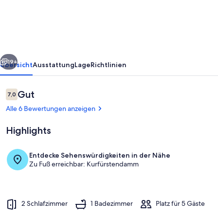
AC
plus
SelfCheckIn
rück
Weiter
19+
Übersicht
Ausstattung
Lage
Richtlinien
Bewertungen
Gut
7,0
7,0 von 10.
Alle 6 Bewertungen anzeigen
Highlights
Entdecke Sehenswürdigkeiten in der Nähe
Zu Fuß erreichbar: Kurfürstendamm
Wohnbereich
2 Schlafzimmer
1 Badezimmer
Platz für 5 Gäste