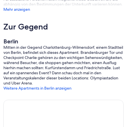
abhängig von den Bestimmungen der Unterkunft variieren können.
- Radiator for towels
Mehr anzeigen
Zur Gegend
Black Style Kitchen:
- Stove & oven
Berlin
- Fridge & freezer
Mitten in der Gegend Charlottenburg-Wilmersdorf, einem Stadtteil
von Berlin, befindet sich dieses Apartment. Brandenburger Tor und
- Automatic KRUPS coffee machine
Checkpoint Charlie gehören zu den wichtigen Sehenswürdigkeiten,
während Besucher, die shoppen gehen möchten, einen Ausflug
- Kettle
hierhin machen sollten: Kurfürstendamm und Friedrichstraße. Lust
auf ein spannendes Event? Dann schau doch mal in den
- Toaster
Veranstaltungskalender dieser beiden Locations: Olympiastadion
und Uber Arena.
- And of course all necessary cutlery, crockery, pots and pans
Weitere Apartments in Berlin anzeigen
The Neighborhood:
Your apartment is located in well situated district Berlin Wilmersdorf
just a stone's throw away from famous shopping street