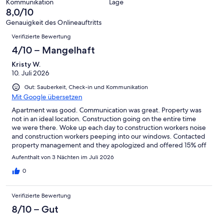
-
Bewertung
Kommunikation
Lage
6
eine
8,0/10
Gut
von
-
Bewertung
4
Genauigkeit des Onlineauftritts
Okay
von
Bewertungen
-
Verifizierte Bewertung
2
Schlecht
-
4/10 – Mangelhaft
Ungenügend
Kristy W.
10. Juli 2026
Gut: Sauberkeit, Check-in und Kommunikation
Mit Google übersetzen
Apartment was good. Communication was great. Property was
not in an ideal location. Construction going on the entire time
we were there. Woke up each day to construction workers noise
and construction workers peeping into our windows. Contacted
property management and they apologized and offered 15% off
next stay but we are not coming back. Not happy with our stay.
Aufenthalt von 3 Nächten im Juli 2026
0
Verifizierte Bewertung
8/10 – Gut