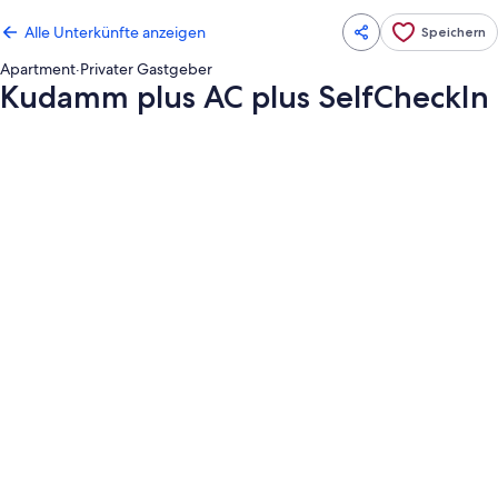
Alle Unterkünfte anzeigen
Speichern
Apartment
·
Privater Gastgeber
Kudamm plus AC plus SelfCheckIn
Fotogalerie
von
Kudamm
plus