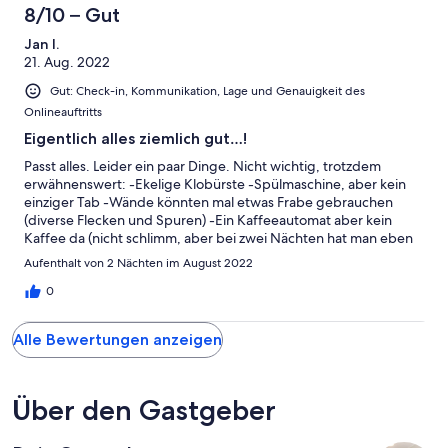
8/10 – Gut
Jan I.
21. Aug. 2022
Gut: Check-in, Kommunikation, Lage und Genauigkeit des
Onlineauftritts
Eigentlich alles ziemlich gut…!
Passt alles. Leider ein paar Dinge. Nicht wichtig, trotzdem
erwähnenswert: -Ekelige Klobürste -Spülmaschine, aber kein
einziger Tab -Wände könnten mal etwas Frabe gebrauchen
(diverse Flecken und Spuren) -Ein Kaffeeautomat aber kein
Kaffee da (nicht schlimm, aber bei zwei Nächten hat man eben
keinen dabei…) Trotzdem danke für das Beherbergen!
Aufenthalt von 2 Nächten im August 2022
0
Alle Bewertungen anzeigen
Über den Gastgeber