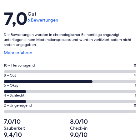
Bewertungen
7,0
Gut
6 Bewertungen
Die Bewertungen werden in chronologischer Reihenfolge angezeigt,
unterliegen einem Moderationsprozess und wurden verifiziert, sofern nicht
anders angegeben.
Wird
Mehr erfahren
in
einem
0
10 – Hervorragend
0
neuen
von
Fenster
4
8 – Gut
4
insgesamt
geöffnet
von
6
1
6 – Okay
1
insgesamt
Gästebewertungen
von
6
1
4 – Schlecht
1
haben
insgesamt
Gästebewertungen
von
eine
6
0
2 – Ungenügend
0
haben
insgesamt
Bewertung
Gästebewertungen
von
eine
6
von
haben
insgesamt
7,0/10
8,0/10
Bewertung
Gästebewertungen
10
eine
6
von
haben
Sauberkeit
Check-in
-
Bewertung
Gästebewertungen
9,4/10
9,0/10
8
eine
Hervorragend
von
haben