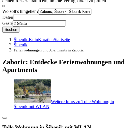
deinen Reisezeitraum ein, um die Verfügbarkeit zu prüfen
Wo soll’s hingehen?
Daten
Gäste
Suchen
Šibenik-Knin
Kroatien
Startseite
Šibenik
Ferienwohnungen und Apartments in Zaboric
Zaboric: Entdecke Ferienwohnungen und
Apartments
Weitere Infos zu Tolle Wohnung in
Šibenik mit WLAN
Tolle Wohnung in Šibenik mit WLAN