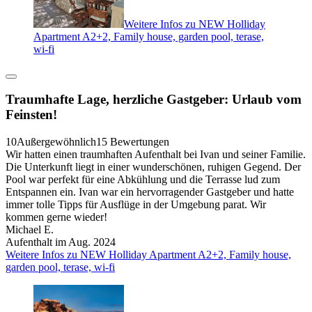
Weitere Infos zu NEW Holliday
Apartment A2+2, Family house, garden pool, terase,
wi-fi
Traumhafte Lage, herzliche Gastgeber: Urlaub vom
Feinsten!
10
Außergewöhnlich
15 Bewertungen
Wir hatten einen traumhaften Aufenthalt bei Ivan und seiner Familie.
Die Unterkunft liegt in einer wunderschönen, ruhigen Gegend. Der
Pool war perfekt für eine Abkühlung und die Terrasse lud zum
Entspannen ein. Ivan war ein hervorragender Gastgeber und hatte
immer tolle Tipps für Ausflüge in der Umgebung parat. Wir
kommen gerne wieder!
Michael E.
Aufenthalt im Aug. 2024
Weitere Infos zu NEW Holliday Apartment A2+2, Family house,
garden pool, terase, wi-fi