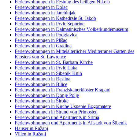
Ferienwohnungen in Festung des heiligen Nikola
Ferienwohnungen in Dolac
Ferienwohnungen in Jarebinjak
Ferienwohnungen in Kathedrale St. Jakob
Ferienwohnungen in Prvic Sepurine
Ferienwohnungen in Dalmatinisches Völkerkundemuseum
Ferienwohnungen in Podglavica
Ferienwohnungen in Plišac
Ferienwohnungen in Gradina
Ferienwohnungen in Mittelalterlicher Mediterraner Garten des
Klosters von St. Lawrence
Ferienwohnungen in St.-Barbara-Kirche
Ferienwohnungen in Prvić Luka
Ferienwohnungen in Šibenik-Knin
Ferienwohnungen in Raslina
Ferienwohnungen in Bilice
Ferienwohnungen in Franziskanerkloster Krapanj
Ferienwohnungen in Donje Polje
Ferienwohnungen in Široke
Ferienwohnungen in Kirche Uspenie Bogomatere
Ferienwohnungen in Strand von Primosten
Ferienwohnungen und Apartments in Srima
Ferienwohnungen und Apartments in Altstadt von Šibenik
Häuser in Ražanj
Villen in Ražanj