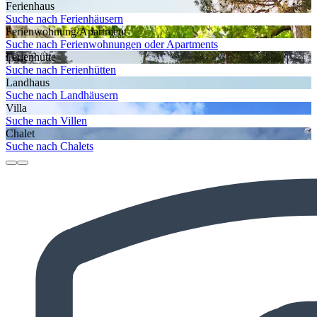
Ferienhaus
Suche nach Ferienhäusern
Ferienwohnung/Apartment
Suche nach Ferienwohnungen oder Apartments
Ferienhütte
Suche nach Ferienhütten
Landhaus
Suche nach Landhäusern
Villa
Suche nach Villen
Chalet
Suche nach Chalets