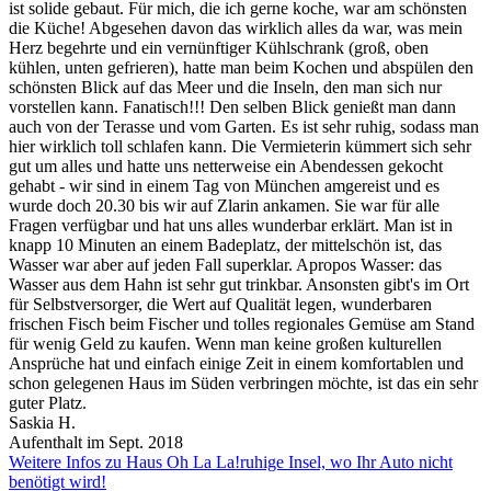
ist solide gebaut. Für mich, die ich gerne koche, war am schönsten
die Küche! Abgesehen davon das wirklich alles da war, was mein
Herz begehrte und ein vernünftiger Kühlschrank (groß, oben
kühlen, unten gefrieren), hatte man beim Kochen und abspülen den
schönsten Blick auf das Meer und die Inseln, den man sich nur
vorstellen kann. Fanatisch!!! Den selben Blick genießt man dann
auch von der Terasse und vom Garten. Es ist sehr ruhig, sodass man
hier wirklich toll schlafen kann. Die Vermieterin kümmert sich sehr
gut um alles und hatte uns netterweise ein Abendessen gekocht
gehabt - wir sind in einem Tag von München amgereist und es
wurde doch 20.30 bis wir auf Zlarin ankamen. Sie war für alle
Fragen verfügbar und hat uns alles wunderbar erklärt. Man ist in
knapp 10 Minuten an einem Badeplatz, der mittelschön ist, das
Wasser war aber auf jeden Fall superklar. Apropos Wasser: das
Wasser aus dem Hahn ist sehr gut trinkbar. Ansonsten gibt's im Ort
für Selbstversorger, die Wert auf Qualität legen, wunderbaren
frischen Fisch beim Fischer und tolles regionales Gemüse am Stand
für wenig Geld zu kaufen. Wenn man keine großen kulturellen
Ansprüche hat und einfach einige Zeit in einem komfortablen und
schon gelegenen Haus im Süden verbringen möchte, ist das ein sehr
guter Platz.
Saskia H.
Aufenthalt im Sept. 2018
Weitere Infos zu Haus Oh La La!ruhige Insel, wo Ihr Auto nicht
benötigt wird!