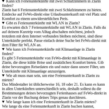
Kann ich Ferienunterkünfte mit zwei Schlafzimmern in Zlarin
finden?
Zlarin hat 6 Ferienunterkünfte mit zwei Schlafzimmern zu bieten.
Entdecke auf FeWo-direkt eine Urlaubsunterkunft mit viel Platz und
Komfort zu einem unwiderstehlichen Preis.
Gibt es Ferienunterkünfte mit WLAN in Zlarin?
Es erwarten dich 7 Ferienunterkünfte mit WLAN in Zlarin. Falls du
auf deinem Kurztrip vom Alltag abschalten möchtest, jedoch
trotzdem mit dem Internet verbunden bleiben möchtest, sind diese
Unterkünfte perfekt. Passe einfach deine Suche bei FeWo-direkt mit
dem Filter für WLAN an.
Wie kann ich Ferienunterkünfte mit Klimaanlage in Zlarin
finden?
Es gibt 5 Ferienunterkünfte von FeWo-direkt mit Klimaanlage in
Zlarin, die diese kühle Brise und zusätzlichen Komfort bieten. Gib
deine bevorzugten Reisedaten ein und nutze dann unsere Filter, um
Unterkünfte mit Klimaanlage anzuzeigen.
Wie alt muss man sein, um eine Ferienunterkunft in Zlarin zu
mieten?
Das Mindestalter ist üblicherweise 16, 18 oder 21. Es kann es kann
in allen Unterkünften unterschiedlich sein, deshalb solltest du die
Bestimmungen deines bevorzugten Ferienhauses auf FeWo-direkt in
Zlarin vor der Buchung deines Trips genau durchlesen.
Wie lange kann ich eine Ferienunterkunft in Zlarin mieten?
Wie lange du eine Ferienunterkunft in Zlarin buchen kannst,