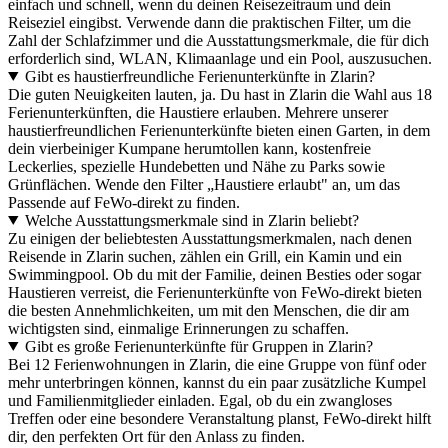
einfach und schnell, wenn du deinen Reisezeitraum und dein
Reiseziel eingibst. Verwende dann die praktischen Filter, um die
Zahl der Schlafzimmer und die Ausstattungsmerkmale, die für dich
erforderlich sind, WLAN, Klimaanlage und ein Pool, auszusuchen.
Gibt es haustierfreundliche Ferienunterkünfte in Zlarin?
Die guten Neuigkeiten lauten, ja. Du hast in Zlarin die Wahl aus 18
Ferienunterkünften, die Haustiere erlauben. Mehrere unserer
haustierfreundlichen Ferienunterkünfte bieten einen Garten, in dem
dein vierbeiniger Kumpane herumtollen kann, kostenfreie
Leckerlies, spezielle Hundebetten und Nähe zu Parks sowie
Grünflächen. Wende den Filter „Haustiere erlaubt" an, um das
Passende auf FeWo-direkt zu finden.
Welche Ausstattungsmerkmale sind in Zlarin beliebt?
Zu einigen der beliebtesten Ausstattungsmerkmalen, nach denen
Reisende in Zlarin suchen, zählen ein Grill, ein Kamin und ein
Swimmingpool. Ob du mit der Familie, deinen Besties oder sogar
Haustieren verreist, die Ferienunterkünfte von FeWo-direkt bieten
die besten Annehmlichkeiten, um mit den Menschen, die dir am
wichtigsten sind, einmalige Erinnerungen zu schaffen.
Gibt es große Ferienunterkünfte für Gruppen in Zlarin?
Bei 12 Ferienwohnungen in Zlarin, die eine Gruppe von fünf oder
mehr unterbringen können, kannst du ein paar zusätzliche Kumpel
und Familienmitglieder einladen. Egal, ob du ein zwangloses
Treffen oder eine besondere Veranstaltung planst, FeWo-direkt hilft
dir, den perfekten Ort für den Anlass zu finden.