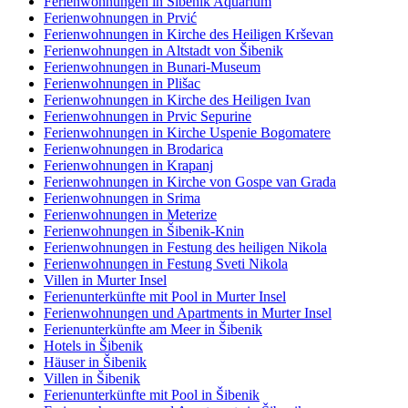
Ferienwohnungen in Šibenik Aquarium
Ferienwohnungen in Prvić
Ferienwohnungen in Kirche des Heiligen Krševan
Ferienwohnungen in Altstadt von Šibenik
Ferienwohnungen in Bunari-Museum
Ferienwohnungen in Plišac
Ferienwohnungen in Kirche des Heiligen Ivan
Ferienwohnungen in Prvic Sepurine
Ferienwohnungen in Kirche Uspenie Bogomatere
Ferienwohnungen in Brodarica
Ferienwohnungen in Krapanj
Ferienwohnungen in Kirche von Gospe van Grada
Ferienwohnungen in Srima
Ferienwohnungen in Meterize
Ferienwohnungen in Šibenik-Knin
Ferienwohnungen in Festung des heiligen Nikola
Ferienwohnungen in Festung Sveti Nikola
Villen in Murter Insel
Ferienunterkünfte mit Pool in Murter Insel
Ferienwohnungen und Apartments in Murter Insel
Ferienunterkünfte am Meer in Šibenik
Hotels in Šibenik
Häuser in Šibenik
Villen in Šibenik
Ferienunterkünfte mit Pool in Šibenik