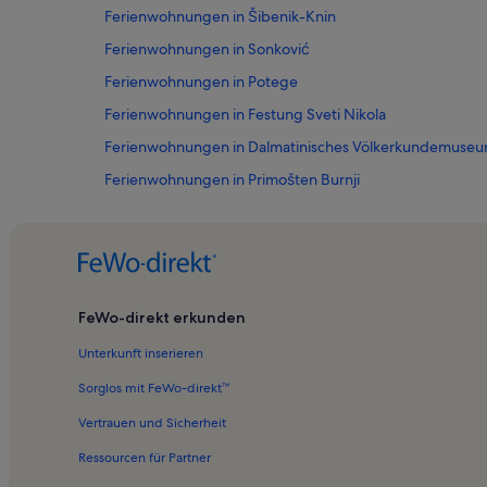
Ferienwohnungen in Šibenik-Knin
Ferienwohnungen in Sonković
Ferienwohnungen in Potege
Ferienwohnungen in Festung Sveti Nikola
Ferienwohnungen in Dalmatinisches Völkerkundemuse
Ferienwohnungen in Primošten Burnji
Ferienwohnungen in Altstadt von Šibenik
Ferienwohnungen in Festung Barone
Ferienwohnungen in Kirche Uspenie Bogomatere
Ferienwohnungen in Jadrija
FeWo-direkt erkunden
Ferienwohnungen in Krapanj
Unterkunft inserieren
Ferienwohnungen in Strand Rtic
Sorglos mit FeWo-direkt™
Ferienwohnungen in Raslina
Vertrauen und Sicherheit
Ferienwohnungen in Zaton
Ressourcen für Partner
Ferienwohnungen in Kaprije