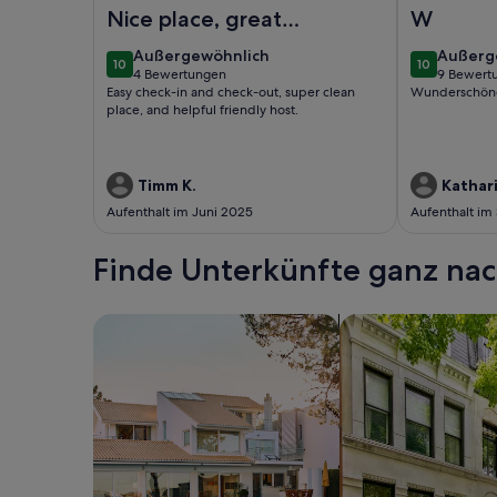
Foto von Wunderschönes Haus in Brodarica
Foto von Sc
Nice place, great
W
location, kind host
außergewöhnlich
außerg
Außergewöhnlich
Außerg
10
10
10 von 10
10 von 10
4 Bewertungen
9 Bewert
(4
(9
Easy check-in and check-out, super clean
Wunderschön
bewertungen)
bewert
place, and helpful friendly host.
Timm K.
Kathar
Aufenthalt im Juni 2025
Aufenthalt im
Finde Unterkünfte ganz n
Suche nach Ferienhäusern
Suche nach Ferien