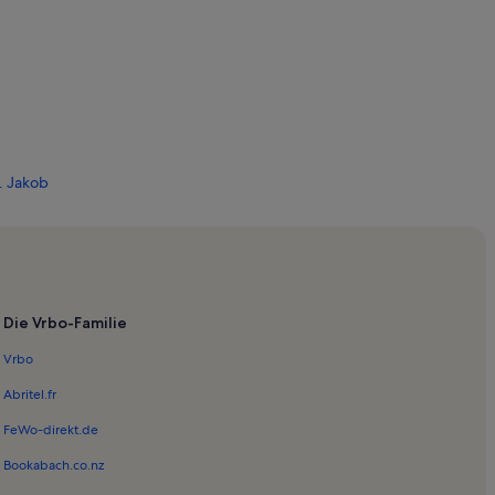
. Jakob
eum
rimosten
Die Vrbo-Familie
Vrbo
ospe van Grada
Abritel.fr
her Mediterraner Garten des Klosters von St. Lawrence
FeWo-direkt.de
Bookabach.co.nz
irche