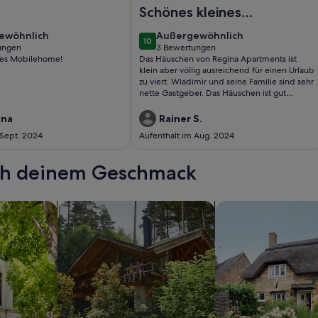
hönes Haus in Brodarica
Foto von Schönes Haus mit 2 Schlaf
Schönes kleines
Häuschen in guter
ewöhnlich
außergewöhnlich
ewöhnlich
Außergewöhnlich
10
Lage
10 von 10
ungen
3 Bewertungen
(3
es Mobilehome!
Das Häuschen von Regina Apartments ist
ungen)
bewertungen)
klein aber völlig ausreichend für einen Urlaub
zu viert. Wladimir und seine Familie sind sehr
nette Gastgeber. Das Häuschen ist gut
ausgestattet und war sehr sauber, sogar die
Bettwäsche wurde zwischendrin gewechselt.
ina
Rainer S.
Die Lage ist gut und ruhig, man ist nahe beim
 Sept. 2024
Aufenthalt im Aug. 2024
Meer, hatte alle notwendigen Geschäfte in
der Nähe. Der Aussenbereich samt Pool sind
klein aber fein und lädt zum Relaxen ein.
ach deinem Geschmack
wohnungen oder Apartments
Suche nach Ferienhütten
Suche nach Landhäu