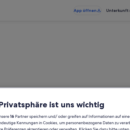
App öffnen
Unterkunft 
enik: Ferienunterkünfte mit 
rkünfte mit Pool gefunden – gib d
 Privatsphäre ist uns wichtig
die Verfügbarkeit zu prüfen
nsere
16
Partner speichern und/ oder greifen auf Informationen auf ein
Daten
G
eindeutige Kennungen in Cookies, um personenbezogene Daten zu verarb
2 
e Präferenzen akzeptieren oder verwalten. Klicken Sie dazu bitte unten