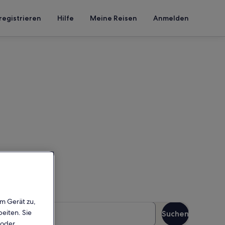
registrieren
Hilfe
Meine Reisen
Anmelden
Pool
einen Reisezeitraum ein, um
em Gerät zu,
äste
eiten. Sie
Suchen
Gäste
 oder