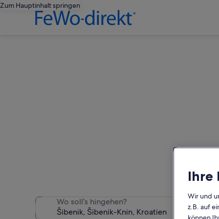
Zum Hauptinhalt springen
Šib
Wir haben 2.306 Ferienunte
Ihre
Wir und u
Wo soll’s hingehen?
z.B. auf 
können Ihr