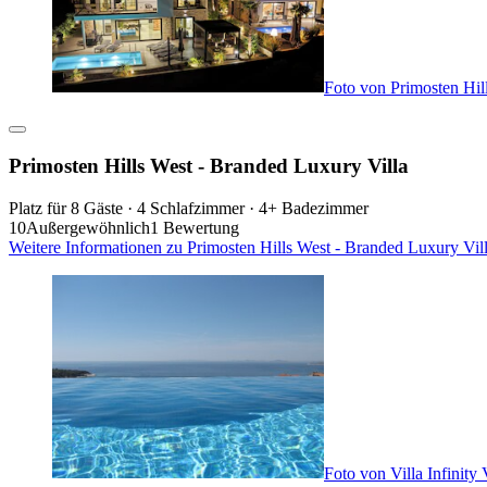
Foto von Primosten Hil
Primosten Hills West - Branded Luxury Villa
Platz für 8 Gäste · 4 Schlafzimmer · 4+ Badezimmer
10
Außergewöhnlich
1 Bewertung
Weitere Informationen zu Primosten Hills West - Branded Luxury Vil
Foto von Villa Infinit