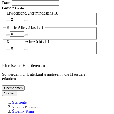
Daten
Gäste
Erwachsene
Alter mindestens 18
Kinder
Alter: 2 bis 17 J.
Kleinkinder
Alter: 0 bis 1 J.
Ich reise mit Haustieren an
So werden nur Unterkünfte angezeigt, die Haustiere
erlauben.
Übernehmen
Suchen
Startseite
Villen in Primosten
Šibenik-Knin