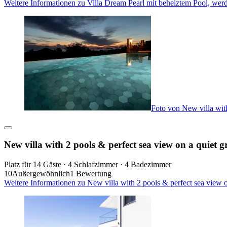
Weitere Informationen zu Villa Dream Pearl mit beheiztem Pool, wer
Foto von New villa with
New villa with 2 pools & perfect sea view on a quiet g
Platz für 14 Gäste · 4 Schlafzimmer · 4 Badezimmer
10
Außergewöhnlich
1 Bewertung
Weitere Informationen zu New villa with 2 pools & perfect sea view 