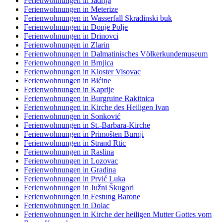
Ferienwohnungen in Jadrija
Ferienwohnungen in Meterize
Ferienwohnungen in Wasserfall Skradinski buk
Ferienwohnungen in Donje Polje
Ferienwohnungen in Drinovci
Ferienwohnungen in Zlarin
Ferienwohnungen in Dalmatinisches Völkerkundemuseum
Ferienwohnungen in Brnjica
Ferienwohnungen in Kloster Visovac
Ferienwohnungen in Bićine
Ferienwohnungen in Kaprije
Ferienwohnungen in Burgruine Rakitnica
Ferienwohnungen in Kirche des Heiligen Ivan
Ferienwohnungen in Sonković
Ferienwohnungen in St.-Barbara-Kirche
Ferienwohnungen in Primošten Burnji
Ferienwohnungen in Strand Rtic
Ferienwohnungen in Raslina
Ferienwohnungen in Lozovac
Ferienwohnungen in Gradina
Ferienwohnungen in Prvić Luka
Ferienwohnungen in Južni Škugori
Ferienwohnungen in Festung Barone
Ferienwohnungen in Dolac
Ferienwohnungen in Kirche der heiligen Mutter Gottes vom