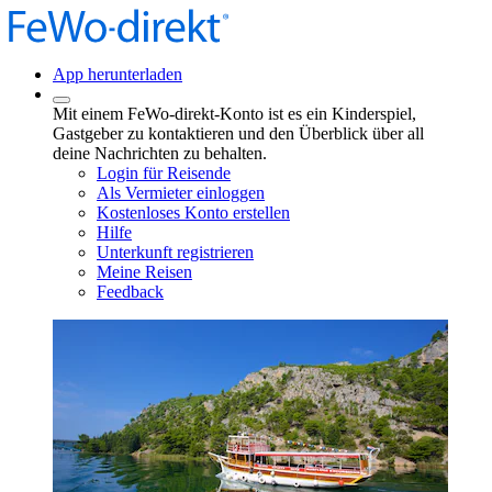
App herunterladen
Mit einem FeWo-direkt-Konto ist es ein Kinderspiel,
Gastgeber zu kontaktieren und den Überblick über all
deine Nachrichten zu behalten.
Login für Reisende
Als Vermieter einloggen
Kostenloses Konto erstellen
Hilfe
Unterkunft registrieren
Meine Reisen
Feedback