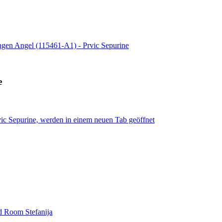
gen Angel (115461-A1) - Prvic Sepurine
e
ic Sepurine, werden in einem neuen Tab geöffnet
d Room Stefanija