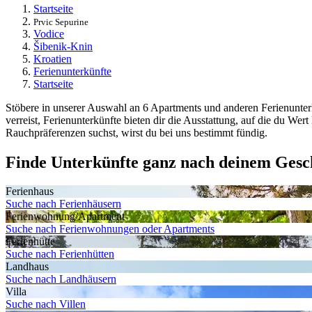
Startseite
Prvic Sepurine
Vodice
Šibenik-Knin
Kroatien
Ferienunterkünfte
Startseite
Stöbere in unserer Auswahl an 6 Apartments und anderen Ferienunterkü
verreist, Ferienunterkünfte bieten dir die Ausstattung, auf die du We
Rauchpräferenzen suchst, wirst du bei uns bestimmt fündig.
Finde Unterkünfte ganz nach deinem Ges
Ferienhaus
Suche nach Ferienhäusern
Ferienwohnung/Apartment
Suche nach Ferienwohnungen oder Apartments
Ferienhütte
Suche nach Ferienhütten
Landhaus
Suche nach Landhäusern
Villa
Suche nach Villen