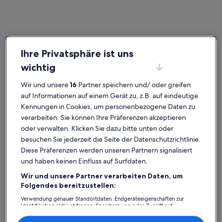
Auvergne-Rhône-Alpes
Häuser in Haute-Savoie
Ihre Privatsphäre ist uns
Haute-Savoie (Département) – beliebte
wichtig
Städte
Wir und unsere
16
Partner speichern und/ oder greifen
Annecy
Chamonix
auf Informationen auf einem Gerät zu, z.B. auf eindeutige
Kennungen in Cookies, um personenbezogene Daten zu
verarbeiten. Sie können Ihre Präferenzen akzeptieren
oder verwalten. Klicken Sie dazu bitte unten oder
besuchen Sie jederzeit die Seite der Datenschutzrichtlinie.
Diese Präferenzen werden unseren Partnern signalisiert
und haben keinen Einfluss auf Surfdaten.
Wir und unsere Partner verarbeiten Daten, um
Folgendes bereitzustellen:
Annecy
Chamonix
Annecy
Chamonix
Verwendung genauer Standortdaten. Endgeräteeigenschaften zur
Haute-Savoie: Entdecke
Identifikation aktiv abfragen. Speichern von oder Zugriff auf
Informationen auf einem Endgerät. Personalisierte Werbung und
Ferienhäuser
Inhalte, Messung von Werbeleistung und der Performance von Inhalten,