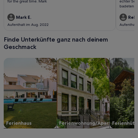
for the great time. Mark
echter Sege
badeten, g
Slots einzu
waren gut 
Mark E.
Rebe
Aufenthalt im Aug. 2022
Aufenthalt
Finde Unterkünfte ganz nach deinem
Geschmack
Suche nach Ferienhäusern
Suche nach Ferienwohnungen oder 
Suche nach 
Ferienhaus
Ferienwohnung/Apartment
Ferienhütt