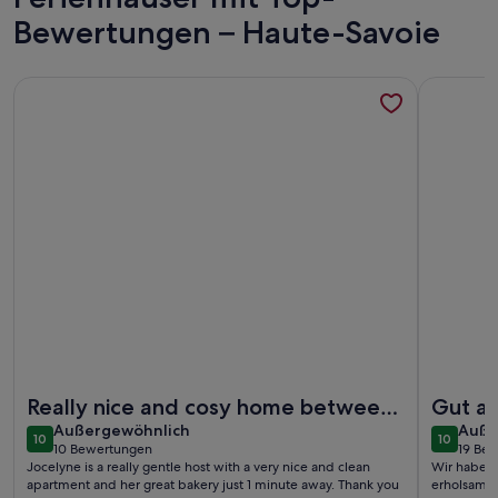
Bewertungen – Haute-Savoie
Weitere Infos zu Maison de Campagne Le Téotty, pets welco
Weitere I
Weitere Infos zu Maison de Campagne Le Téotty, pets welco
Weitere I
Really nice and cosy home between
Gut a
außergewöhnlich
auße
lake and mountains
Außergewöhnlich
mit Po
Auße
10
10
10 von 10
10 von 1
10 Bewertungen
19 Be
(10
(19
Jocelyne is a really gentle host with a very nice and clean
Wir haben u
bewertungen)
bewe
apartment and her great bakery just 1 minute away. Thank you
erholsam, 