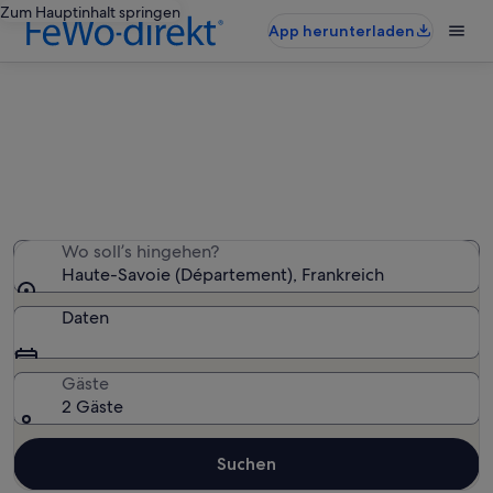
Zum Hauptinhalt springen
App herunterladen
Haute-Savoie: Häuser
Wir haben 53 Häuser gefunden – gib deinen
Reisezeitraum ein, um die Verfügbarkeit zu prüfen
Wo soll’s hingehen?
Haute-Savoie (Département), Frankreich
Daten
Gäste
2 Gäste
Suchen