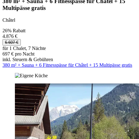
380 m² + Sauna + 6 Fitnesspässe für Châtel + 15
Multipässe gratis
Châtel
26% Rabatt
4.876 €
6.607 €
für 1 Chalet, 7 Nächte
697 € pro Nacht
inkl. Steuern & Gebühren
380 m² + Sauna + 6 Fitnesspässe für Châtel + 15 Multipässe gratis