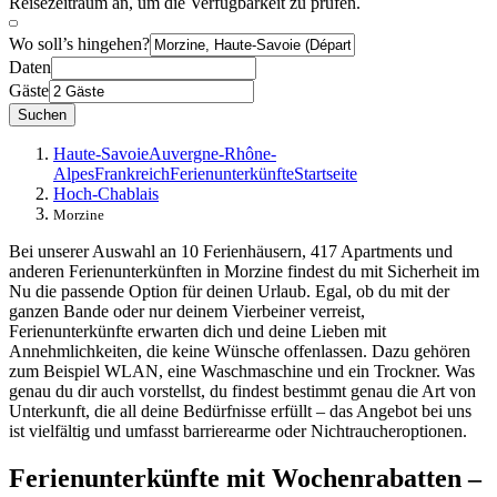
Reisezeitraum an, um die Verfügbarkeit zu prüfen.
Wo soll’s hingehen?
Daten
Gäste
Suchen
Haute-Savoie
Auvergne-Rhône-
Alpes
Frankreich
Ferienunterkünfte
Startseite
Hoch-Chablais
Morzine
Bei unserer Auswahl an 10 Ferienhäusern, 417 Apartments und
anderen Ferienunterkünften in Morzine findest du mit Sicherheit im
Nu die passende Option für deinen Urlaub. Egal, ob du mit der
ganzen Bande oder nur deinem Vierbeiner verreist,
Ferienunterkünfte erwarten dich und deine Lieben mit
Annehmlichkeiten, die keine Wünsche offenlassen. Dazu gehören
zum Beispiel WLAN, eine Waschmaschine und ein Trockner. Was
genau du dir auch vorstellst, du findest bestimmt genau die Art von
Unterkunft, die all deine Bedürfnisse erfüllt – das Angebot bei uns
ist vielfältig und umfasst barrierearme oder Nichtraucheroptionen.
Ferienunterkünfte mit Wochenrabatten –