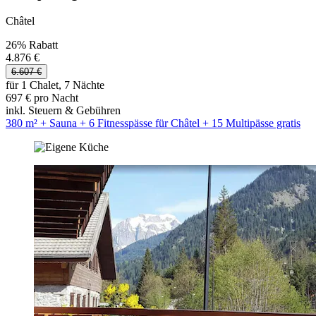
Châtel
26% Rabatt
4.876 €
6.607 €
für 1 Chalet, 7 Nächte
697 € pro Nacht
inkl. Steuern & Gebühren
380 m² + Sauna + 6 Fitnesspässe für Châtel + 15 Multipässe gratis