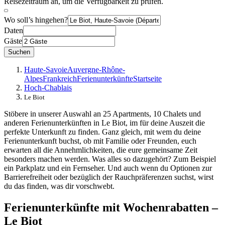
Reisezeitraum an, um die Verfügbarkeit zu prüfen.
Wo soll’s hingehen?
Daten
Gäste
Suchen
Haute-Savoie
Auvergne-Rhône-
Alpes
Frankreich
Ferienunterkünfte
Startseite
Hoch-Chablais
Le Biot
Stöbere in unserer Auswahl an 25 Apartments, 10 Chalets und
anderen Ferienunterkünften in Le Biot, im für deine Auszeit die
perfekte Unterkunft zu finden. Ganz gleich, mit wem du deine
Ferienunterkunft buchst, ob mit Familie oder Freunden, euch
erwarten all die Annehmlichkeiten, die eure gemeinsame Zeit
besonders machen werden. Was alles so dazugehört? Zum Beispiel
ein Parkplatz und ein Fernseher. Und auch wenn du Optionen zur
Barrierefreiheit oder bezüglich der Rauchpräferenzen suchst, wirst
du das finden, was dir vorschwebt.
Ferienunterkünfte mit Wochenrabatten –
Le Biot