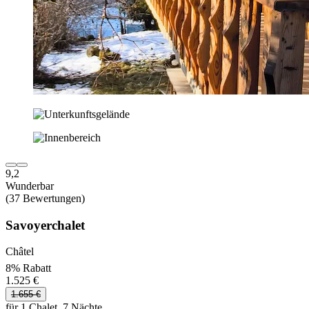
9,2
Wunderbar
(37 Bewertungen)
Savoyerchalet
Châtel
8% Rabatt
1.525 €
1.655 €
für 1 Chalet, 7 Nächte