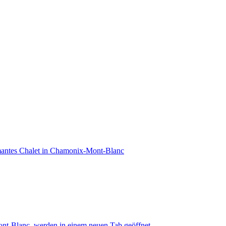
mantes Chalet in Chamonix-Mont-Blanc
ont-Blanc, werden in einem neuen Tab geöffnet