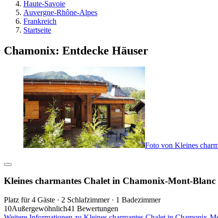
Haute-Savoie
Auvergne-Rhône-Alpes
Frankreich
Startseite
Chamonix: Entdecke Häuser
Foto von Kleines char
Kleines charmantes Chalet in Chamonix-Mont-Blanc
Platz für 4 Gäste · 2 Schlafzimmer · 1 Badezimmer
10
Außergewöhnlich
41 Bewertungen
Weitere Informationen zu Kleines charmantes Chalet in Chamonix-M