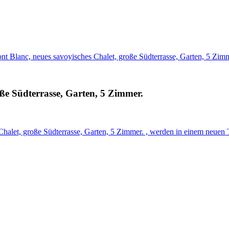
 Blanc, neues savoyisches Chalet, große Südterrasse, Garten, 5 Zimm
ße Südterrasse, Garten, 5 Zimmer.
alet, große Südterrasse, Garten, 5 Zimmer. , werden in einem neuen 