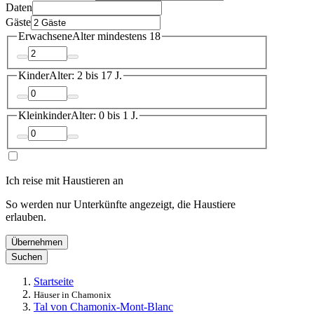
Daten
Gäste
Erwachsene
Alter mindestens 18
Kinder
Alter: 2 bis 17 J.
Kleinkinder
Alter: 0 bis 1 J.
Ich reise mit Haustieren an
So werden nur Unterkünfte angezeigt, die Haustiere
erlauben.
Übernehmen
Suchen
Startseite
Häuser in Chamonix
Tal von Chamonix-Mont-Blanc