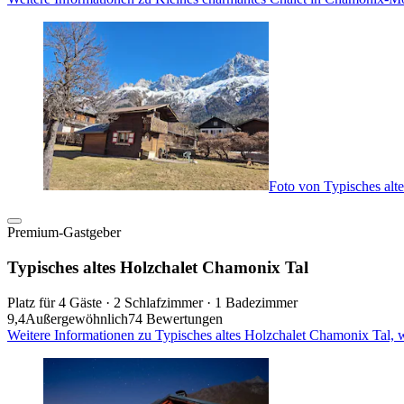
Foto von Typisches alt
Premium-Gastgeber
Typisches altes Holzchalet Chamonix Tal
Platz für 4 Gäste · 2 Schlafzimmer · 1 Badezimmer
9,4
Außergewöhnlich
74 Bewertungen
Weitere Informationen zu Typisches altes Holzchalet Chamonix Tal, 